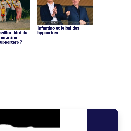
Infantino et le bal des
hypocrites
illot third du
enté à un
upporters ?