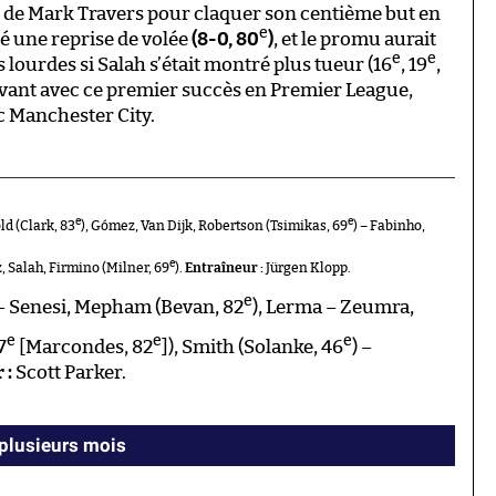
 de Mark Travers pour claquer son centième but en
e
té une reprise de volée
(8-0, 80
)
, et le promu aurait
e
e
 lourdes si Salah s’était montré plus tueur (16
, 19
,
avant avec ce premier succès en Premier League,
c Manchester City.
e
e
d (Clark, 83
), Gómez, Van Dijk, Robertson (Tsimikas, 69
) – Fabinho,
e
z, Salah, Firmino (Milner, 69
).
Entraîneur :
Jürgen Klopp.
e
– Senesi, Mepham (Bevan, 82
), Lerma – Zeumra,
e
e
e
7
[Marcondes, 82
]), Smith (Solanke, 46
) –
 :
Scott Parker.
 plusieurs mois