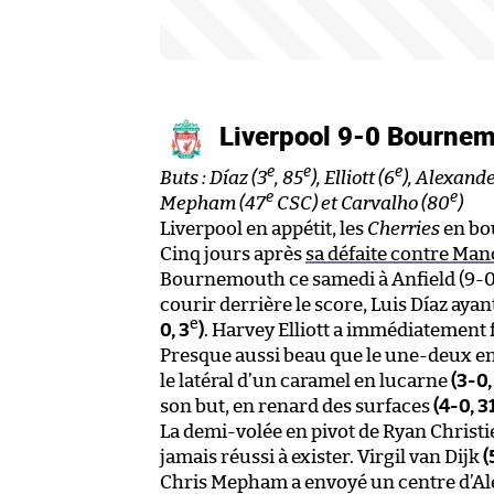
Liverpool 9-0 Bourne
e
e
e
Buts : Díaz (3
, 85
), Elliott (6
), Alexand
e
e
Mepham (47
CSC) et Carvalho (80
)
Liverpool en appétit, les
Cherries
en bou
Cinq jours après
sa défaite contre Man
Bournemouth ce samedi à Anfield (9-0)
courir derrière le score, Luis Díaz aya
e
0, 3
)
. Harvey Elliott a immédiatement 
Presque aussi beau que le une-deux en
le latéral d’un caramel en lucarne
(3-0,
son but, en renard des surfaces
(4-0, 3
La demi-volée en pivot de Ryan Christie
jamais réussi à exister. Virgil van Dijk
(
Chris Mepham a envoyé un centre d’Al