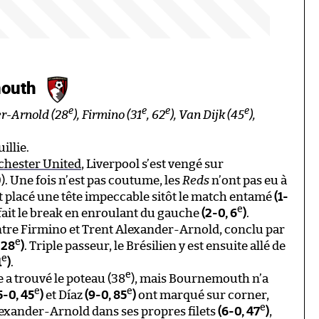
mouth
e
e
e
e
er-Arnold (28
), Firmino (31
, 62
), Van Dijk (45
),
illie.
chester United
, Liverpool s’est vengé sur
. Une fois n’est pas coutume, les
Reds
n’ont pas eu à
nt placé une tête impeccable sitôt le match entamé
(1-
e
fait le break en enroulant du gauche
(2-0, 6
)
.
tre Firmino et Trent Alexander-Arnold, conclu par
e
 28
)
. Triple passeur, le Brésilien y est ensuite allé de
e
1
)
.
e
 a trouvé le poteau (38
), mais Bournemouth n’a
e
e
5-0, 45
)
et Díaz
(9-0, 85
)
ont marqué sur corner,
e
exander-Arnold dans ses propres filets
(6-0, 47
)
,