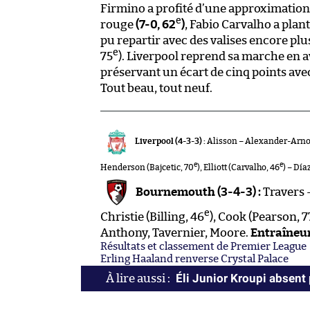
Firmino a profité d’une approximation
e
rouge
(7-0, 62
)
, Fabio Carvalho a plan
pu repartir avec des valises encore plus
e
75
). Liverpool reprend sa marche en 
préservant un écart de cinq points ave
Tout beau, tout neuf.
Liverpool (4-3-3) :
Alisson – Alexander-Arnol
e
e
Henderson (Bajcetic, 70
), Elliott (Carvalho, 46
) – Día
Bournemouth (3-4-3) :
Travers 
e
Christie (Billing, 46
), Cook (Pearson, 7
Anthony, Tavernier, Moore.
Entraîneur
Résultats et classement de Premier League
Erling Haaland renverse Crystal Palace
Éli Junior Kroupi absent