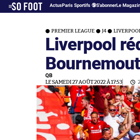
Actus
Paris Sportifs 🔞
S'abonner
Le Magazi
PREMIER LEAGUE
J4
LIVERPOO
Liverpool ré
Bournemouth
QB
LE SAMEDI 27 AOÛT 2022 À 17:53