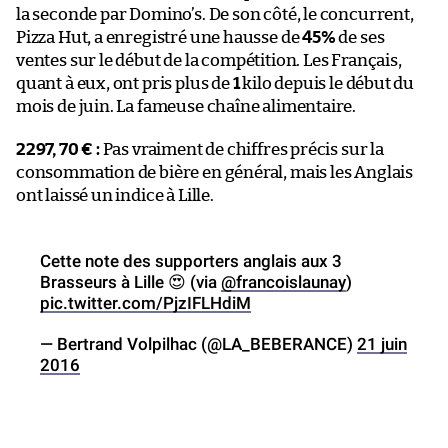
la seconde par Domino’s. De son côté, le concurrent,
Pizza Hut, a enregistré une hausse de
45%
de ses
ventes sur le début de la compétition. Les Français,
quant à eux, ont pris plus de
1
kilo depuis le début du
mois de juin. La fameuse chaîne alimentaire.
2297, 70 € :
Pas vraiment de chiffres précis sur la
consommation de bière en général, mais les Anglais
ont laissé un indice à Lille.
Cette note des supporters anglais aux 3
Brasseurs à Lille 😍 (via
@francoislaunay
)
pic.twitter.com/PjzIFLHdiM
— Bertrand Volpilhac (@LA_BEBERANCE)
21 juin
2016