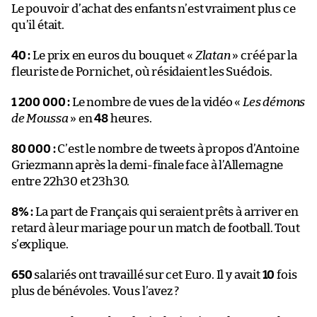
Le pouvoir d’achat des enfants n’est vraiment plus ce
qu’il était.
40 :
Le prix en euros du bouquet «
Zlatan
» créé par la
fleuriste de Pornichet, où résidaient les Suédois.
1 200 000 :
Le nombre de vues de la vidéo «
Les démons
de Moussa
» en
48
heures.
80 000 :
C’est le nombre de tweets à propos d’Antoine
Griezmann après la demi-finale face à l’Allemagne
entre 22h30 et 23h30.
8% :
La part de Français qui seraient prêts à arriver en
retard à leur mariage pour un match de football. Tout
s’explique.
650
salariés ont travaillé sur cet Euro. Il y avait
10
fois
plus de bénévoles. Vous l’avez ?