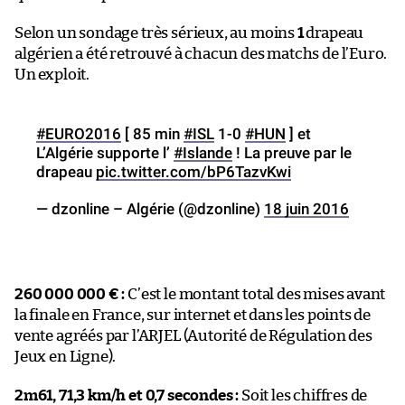
Selon un sondage très sérieux, au moins
1
drapeau
algérien a été retrouvé à chacun des matchs de l’Euro.
Un exploit.
#EURO2016
[ 85 min
#ISL
1-0
#HUN
] et
L’Algérie supporte l’
#Islande
! La preuve par le
drapeau
pic.twitter.com/bP6TazvKwi
— dzonline – Algérie (@dzonline)
18 juin 2016
260 000 000 € :
C’est le montant total des mises avant
la finale en France, sur internet et dans les points de
vente agréés par l’ARJEL (Autorité de Régulation des
Jeux en Ligne).
2m61, 71,3 km/h et 0,7 secondes :
Soit les chiffres de