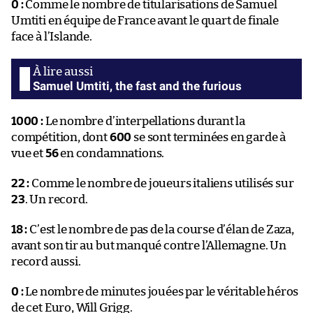
0 :
Comme le nombre de titularisations de Samuel
Umtiti en équipe de France avant le quart de finale
face à l’Islande.
Samuel Umtiti, the fast and the furious
1000 :
Le nombre d’interpellations durant la
compétition, dont
600
se sont terminées en garde à
vue et
56
en condamnations.
22 :
Comme le nombre de joueurs italiens utilisés sur
23
. Un record.
18 :
C’est le nombre de pas de la course d’élan de Zaza,
avant son tir au but manqué contre l’Allemagne. Un
record aussi.
0 :
Le nombre de minutes jouées par le véritable héros
de cet Euro, Will Grigg.