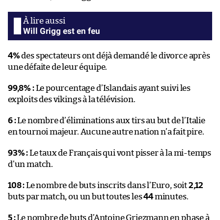
Will Grigg est en feu
4%
des spectateurs ont déjà demandé le divorce après
une défaite de leur équipe.
99,8% :
Le pourcentage d’Islandais ayant suivi les
exploits des vikings à la télévision.
6 :
Le nombre d’éliminations aux tirs au but de l’Italie
en tournoi majeur. Aucune autre nation n’a fait pire.
93% :
Le taux de Français qui vont pisser à la mi-temps
d’un match.
108 :
Le nombre de buts inscrits dans l’Euro, soit
2,12
buts par match, ou un but toutes les
44
minutes.
5 :
Le nombre de buts d’Antoine Griezmann en phase à