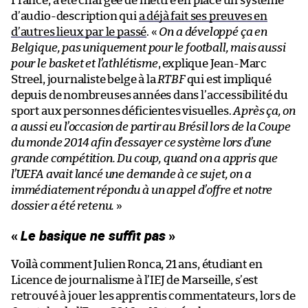
France, a été chargée de mettre en place un système
d’audio-description qui
a déjà fait ses preuves en
d’autres lieux par le passé
. «
On a développé ça en
Belgique, pas uniquement pour le football, mais aussi
pour le basket et l’athlétisme
, explique Jean-Marc
Streel, journaliste belge à la
RTBF
qui est impliqué
depuis de nombreuses années dans l’accessibilité du
sport aux personnes déficientes visuelles.
Après ça, on
a aussi eu l’occasion de partir au Brésil lors de la Coupe
du monde 2014 afin d’essayer ce système lors d’une
grande compétition. Du coup, quand on a appris que
l’UEFA avait lancé une demande à ce sujet, on a
immédiatement répondu à un appel d’offre et notre
dossier a été retenu.
»
«
Le basique ne suffit pas
»
Voilà comment Julien Ronca, 21 ans, étudiant en
Licence de journalisme à l’IEJ de Marseille, s’est
retrouvé à jouer les apprentis commentateurs, lors de