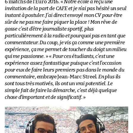
6 matchs de l’Euro 2016. «
Notre école a reçu une
invitation de la part de CAFE et je n’ai pas hésité un seul
instant à postuler. J’ai direct envoyé mon CV pour être
sûr de ne pas me faire piquer la place ! Mon rêve de
gosse c’est d’être journaliste sportif, plus
particulièrement à la radio et pourquoi pas en tant que
commentateur. Du coup, je vis ça comme une première
expérience, ça me permet de toucher du doigt un milieu
qui me passionne.
» «
Pour ces étudiants, c’est une
expérience assez fantastique puisque c’est l’occasion
pour eux de faire leurs premiers pas dans le monde du
commentaire
, embraye Jean-Marc Streel.
En plus ils
sont tous très motivés, ils ont un vrai potentiel. Le
simple fait de faire la démarche, c’est déjà quelque
chose d’important et de significatif.
»