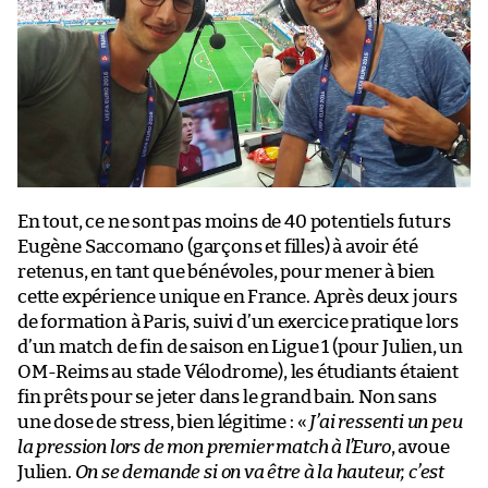
En tout, ce ne sont pas moins de 40 potentiels futurs
Eugène Saccomano (garçons et filles) à avoir été
retenus, en tant que bénévoles, pour mener à bien
cette expérience unique en France. Après deux jours
de formation à Paris, suivi d’un exercice pratique lors
d’un match de fin de saison en Ligue 1 (pour Julien, un
OM-Reims au stade Vélodrome), les étudiants étaient
fin prêts pour se jeter dans le grand bain. Non sans
une dose de stress, bien légitime : «
J’ai ressenti un peu
la pression lors de mon premier match à l’Euro
, avoue
Julien.
On se demande si on va être à la hauteur, c’est