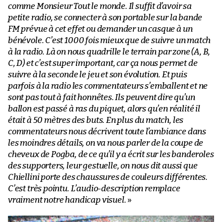
comme Monsieur Tout le monde. Il suffit d’avoir sa
petite radio, se connecter à son portable sur la bande
FM prévue à cet effet ou demander un casque à un
bénévole. C’est 1000 fois mieux que de suivre un match
à la radio. Là on nous quadrille le terrain par zone (A, B,
C, D) et c’est super important, car ça nous permet de
suivre à la seconde le jeu et son évolution. Et puis
parfois à la radio les commentateurs s’emballent et ne
sont pas tout à fait honnêtes. Ils peuvent dire qu’un
ballon est passé à ras du piquet, alors qu’en réalité il
était à 50 mètres des buts. En plus du match, les
commentateurs nous décrivent toute l’ambiance dans
les moindres détails, on va nous parler de la coupe de
cheveux de Pogba, de ce qu’il y a écrit sur les banderoles
des supporters, leur gestuelle, on nous dit aussi que
Chiellini porte des chaussures de couleurs différentes.
C’est très pointu. L’audio-description remplace
vraiment notre handicap visuel.
»