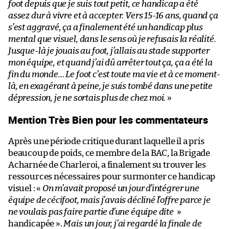
foot depuis que je suis tout petit, ce handicap a été
assez dur à vivre et à accepter. Vers 15-16 ans, quand ça
s’est aggravé, ça a finalement été un handicap plus
mental que visuel, dans le sens où je refusais la réalité.
Jusque-là je jouais au foot, j’allais au stade supporter
mon équipe, et quand j’ai dû arrêter tout ça, ça a été la
fin du monde… Le foot c’est toute ma vie et à ce moment-
là, en exagérant à peine, je suis tombé dans une petite
dépression, je ne sortais plus de chez moi.
»
Mention Très Bien pour les commentateurs
Après une période critique durant laquelle il a pris
beaucoup de poids, ce membre de la BAC, la Brigade
Acharnée de Charleroi, a finalement su trouver les
ressources nécessaires pour surmonter ce handicap
visuel : «
On m’avait proposé un jour d’intégrer une
équipe de cécifoot, mais j’avais décliné l’offre parce je
ne voulais pas faire partie d’une équipe dite
»
handicapée ».
Mais un jour, j’ai regardé la finale de