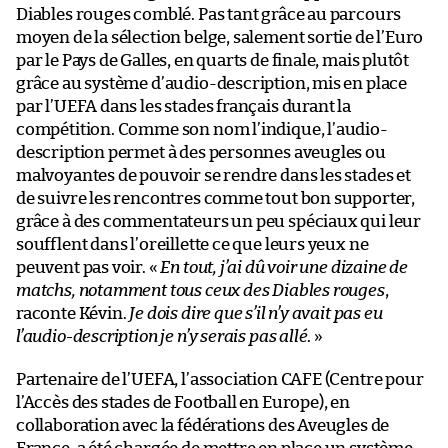
Diables rouges comblé. Pas tant grâce au parcours
moyen de la sélection belge, salement sortie de l’Euro
par le Pays de Galles, en quarts de finale, mais plutôt
grâce au système d’audio-description, mis en place
par l’UEFA dans les stades français durant la
compétition. Comme son nom l’indique, l’audio-
description permet à des personnes aveugles ou
malvoyantes de pouvoir se rendre dans les stades et
de suivre les rencontres comme tout bon supporter,
grâce à des commentateurs un peu spéciaux qui leur
soufflent dans l’oreillette ce que leurs yeux ne
peuvent pas voir. «
En tout, j’ai dû voir une dizaine de
matchs, notamment tous ceux des Diables rouges
,
raconte Kévin.
Je dois dire que s’il n’y avait pas eu
l’audio-description je n’y serais pas allé
. »
Partenaire de l’UEFA, l’association CAFE (Centre pour
l’Accès des stades de Football en Europe), en
collaboration avec la fédérations des Aveugles de