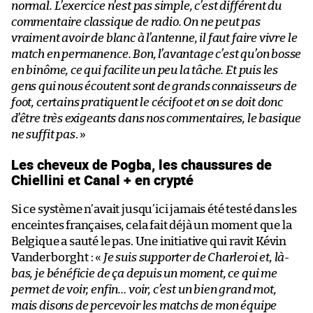
normal. L’exercice n’est pas simple, c’est différent du
commentaire classique de radio. On ne peut pas
vraiment avoir de blanc à l’antenne, il faut faire vivre le
match en permanence. Bon, l’avantage c’est qu’on bosse
en binôme, ce qui facilite un peu la tâche. Et puis les
gens qui nous écoutent sont de grands connaisseurs de
foot, certains pratiquent le cécifoot et on se doit donc
d’être très exigeants dans nos commentaires, le basique
ne suffit pas
. »
Les cheveux de Pogba, les chaussures de
Chiellini et Canal + en crypté
Si ce système n’avait jusqu’ici jamais été testé dans les
enceintes françaises, cela fait déjà un moment que la
Belgique a sauté le pas. Une initiative qui ravit Kévin
Vanderborght : «
Je suis supporter de Charleroi et, là-
bas, je bénéficie de ça depuis un moment, ce qui me
permet de voir, enfin… voir, c’est un bien grand mot,
mais disons de percevoir les matchs de mon équipe