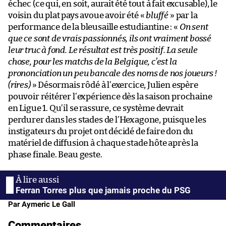
échec (ce qui, en soit, aurait été tout à fait excusable), le
voisin du plat pays avoue avoir été «
bluffé
» par la
performance de la bleusaille estudiantine : «
On sent
que ce sont de vrais passionnés, ils ont vraiment bossé
leur truc à fond. Le résultat est très positif. La seule
chose, pour les matchs de la Belgique, c’est la
prononciation un peu bancale des noms de nos joueurs !
(rires)
» Désormais rôdé à l’exercice, Julien espère
pouvoir réitérer l’expérience dès la saison prochaine
en Ligue 1. Qu’il se rassure, ce système devrait
perdurer dans les stades de l’Hexagone, puisque les
instigateurs du projet ont décidé de faire don du
matériel de diffusion à chaque stade hôte après la
phase finale. Beau geste.
Ferran Torres plus que jamais proche du PSG
Par Aymeric Le Gall
Commentaires