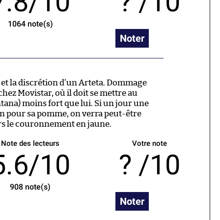
7.8/10
/10
1064
note(s)
Noter
e et la discrétion d’un Arteta. Dommage
chez Movistar, où il doit se mettre au
tana) moins fort que lui. Si un jour une
in pour sa pomme, on verra peut-être
ers le couronnement en jaune.
Note des lecteurs
Votre note
5.6/10
/10
908
note(s)
Noter