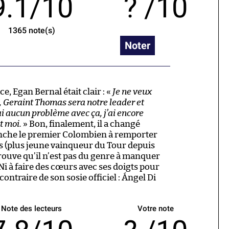
9.1/10
/10
1365
note(s)
Noter
e, Egan Bernal était clair : «
Je ne veux
i, Geraint Thomas sera notre leader et
n’ai aucun problème avec ça, j’ai encore
t moi.
» Bon, finalement, il a changé
anche le premier Colombien à remporter
ns (plus jeune vainqueur du Tour depuis
prouve qu’il n’est pas du genre à manquer
i à faire des cœurs avec ses doigts pour
 contraire de son sosie officiel : Ángel Di
Note des lecteurs
Votre note