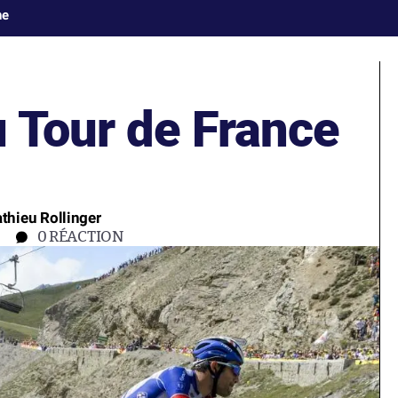
ne
u Tour de France
athieu Rollinger
0
RÉACTION