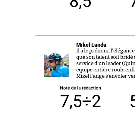
8,5
Mikel Landa
Il a le prénom, l’éléganc
que son talent soit bridé 
service d’un leader (Quin
équipe entière roule enf
Mikel l’ange s’envoler v
Note de la rédaction
7,5÷2