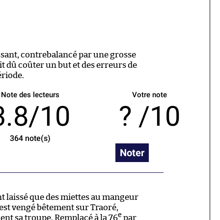
sant, contrebalancé par une grosse
it dû coûter un but et des erreurs de
riode.
Note des lecteurs
Votre note
3.8/10
/10
364
note(s)
Noter
nt laissé que des miettes au mangeur
est vengé bêtement sur Traoré,
e
nt sa troupe. Remplacé à la 76
par