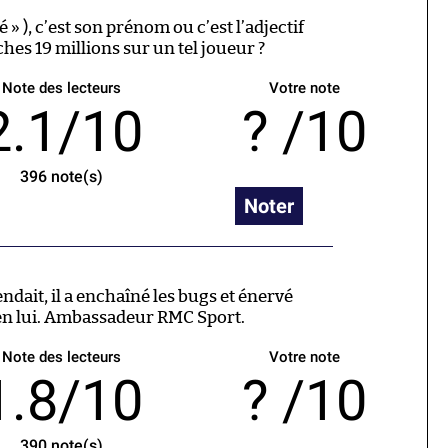
» ), c’est son prénom ou c’est l’adjectif
hes 19 millions sur un tel joueur ?
Note des lecteurs
Votre note
2.1/10
/10
396
note(s)
Noter
ndait, il a enchaîné les bugs et énervé
 en lui. Ambassadeur RMC Sport.
Note des lecteurs
Votre note
1.8/10
/10
390
note(s)