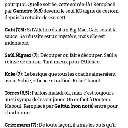
pourquoi. Quelle soirée, cette soirée-là ! Remplacé
par
Gameiro (6,5)
devenu le seul KG digne de ce nom
depuis la retraite de Garnett.
Gabi (7,5) :
Si l’Atlético était un Big Mac, Gabi serait la
sauce. Sa réussite est un mystère, mais elle est
indéniable.
Saúl Ñíguez (7) :
Découper ou faire découper. Saúl a
refusé de choisir. Tant mieux pour l’Atlético.
Koke (7) :
Le basique que tous les coachs aimeraient
avoir. Sobre, efficace et raffiné. Koke Chanel.
Torres (6,5) :
Parfois maladroit, mais c’est toujours
aussi sympa de le voir jouer. Un enfant à Docteur
Maboul. Remplacé par
Gaitán (non noté)
entré pour
charbonner.
Griezmann (7) :
De toute façon, il a mis les buts qu’il