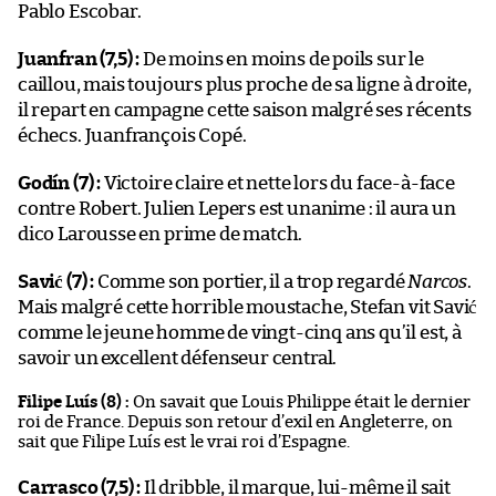
Pablo Escobar.
Juanfran (7,5) :
De moins en moins de poils sur le
caillou, mais toujours plus proche de sa ligne à droite,
il repart en campagne cette saison malgré ses récents
échecs. Juanfrançois Copé.
Godín (7) :
Victoire claire et nette lors du face-à-face
contre Robert. Julien Lepers est unanime : il aura un
dico Larousse en prime de match.
Savić (7) :
Comme son portier, il a trop regardé
Narcos
.
Mais malgré cette horrible moustache, Stefan vit Savić
comme le jeune homme de vingt-cinq ans qu’il est, à
savoir un excellent défenseur central.
Filipe Luís (8) :
On savait que Louis Philippe était le dernier
roi de France. Depuis son retour d’exil en Angleterre, on
sait que Filipe Luís est le vrai roi d’Espagne.
Carrasco (7,5) :
Il dribble, il marque, lui-même il sait