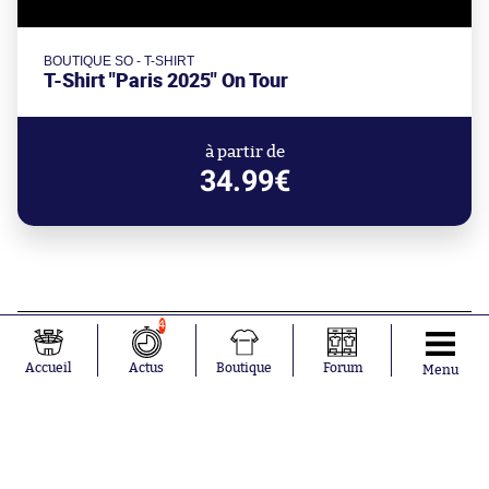
BOUTIQUE SO - T-SHIRT
T-Shirt "Paris 2025" On Tour
à partir de
34.99€
4
Mercato
Liverpool se renforce en défense
Accueil
Actus
Boutique
Forum
Menu
Aujourd'hui à 9:28
Medhi Benatia tire la sonnette