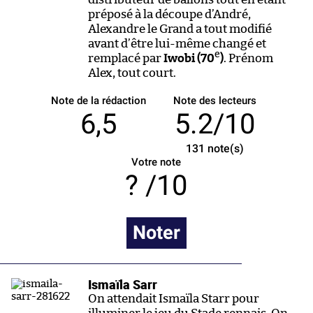
préposé à la découpe d’André,
Alexandre le Grand a tout modifié
avant d’être lui-même changé et
e
remplacé par
Iwobi (70
)
. Prénom
Alex, tout court.
Note de la rédaction
Note des lecteurs
6,5
5.2/10
131
note(s)
Votre note
/10
Noter
Ismaïla Sarr
On attendait Ismaïla Starr pour