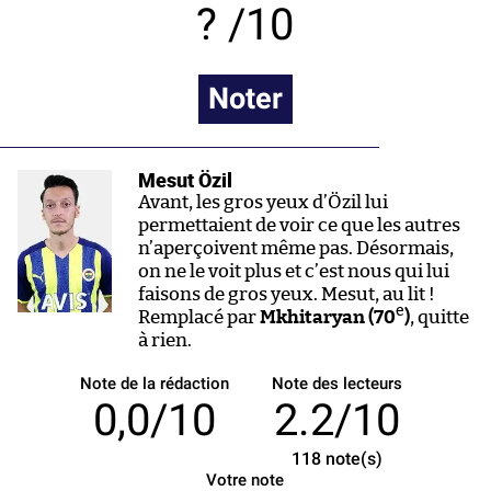
/10
Noter
Mesut Özil
Avant, les gros yeux d’Özil lui
permettaient de voir ce que les autres
n’aperçoivent même pas. Désormais,
on ne le voit plus et c’est nous qui lui
faisons de gros yeux. Mesut, au lit !
e
Remplacé par
Mkhitaryan (70
)
, quitte
à rien.
Note de la rédaction
Note des lecteurs
0,0/10
2.2/10
118
note(s)
Votre note