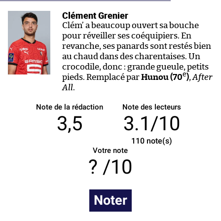
Clément Grenier
Clém’ a beaucoup ouvert sa bouche
pour réveiller ses coéquipiers. En
revanche, ses panards sont restés bien
au chaud dans des charentaises. Un
crocodile, donc : grande gueule, petits
e
pieds. Remplacé par
Hunou (70
)
,
After
All
.
Note de la rédaction
Note des lecteurs
3,5
3.1/10
110
note(s)
Votre note
/10
Noter