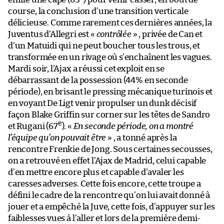
course, la conclusion d’une transition verticale
délicieuse. Comme rarement ces dernières années, la
Juventus d’Allegri est «
contrôlée
» , privée de Can et
d’un Matuidi qui ne peut boucher tous les trous, et
transformée en un rivage où s’enchaînent les vagues.
Mardi soir, l’Ajax a réussi cet exploit en se
débarrassant de la possession (44% en seconde
période), en brisant le pressing mécanique turinois et
en voyant De Ligt venir propulser un dunk décisif
façon Blake Griffin sur corner sur les têtes de Sandro
e
et Rugani (67
). «
En seconde période, on a montré
l’équipe qu’on pouvait être
» , a tonné après la
rencontre Frenkie de Jong. Sous certaines secousses,
on a retrouvé en effet l’Ajax de Madrid, celui capable
d’en mettre encore plus et capable d’avaler les
caresses adverses. Cette fois encore, cette troupe a
défini le cadre de la rencontre qu’on lui avait donné à
jouer et a empêché la Juve, cette fois, d’appuyer sur les
faiblesses vues à l’aller et lors de la première demi-