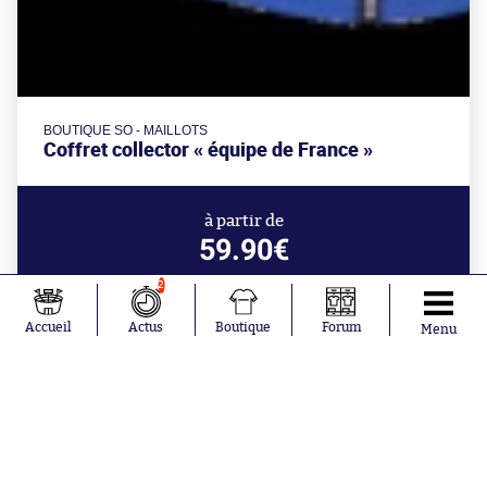
BOUTIQUE SO - MAILLOTS
Coffret collector « équipe de France »
à partir de
59.90€
2
Accueil
Actus
Boutique
Forum
Menu
Aujourd'hui à 0:48
Gianni Infantino se fait gauler pour
conflit d'intérêts