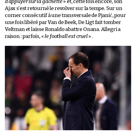
d’appuyer sur la gâchette
» et, cette fois encore, son
Ajax s’est retourné le revolver sur la tempe. Sur un
corner consécutif à une transversale de Pjanić, pour
une fois libéré par Van de Beek, De Ligt fait tomber
Veltman et laisse Ronaldo abattre Onana. Allegri a
raison : parfois, «
le football est cruel
» .