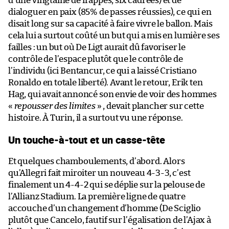
d’une vingtaine de frappes, six cadrées) et de
dialoguer en paix (85% de passes réussies), ce qui en
disait long sur sa capacité à faire vivre le ballon. Mais
cela lui a surtout coûté un but qui a mis en lumière ses
failles : un but où De Ligt aurait dû favoriser le
contrôle de l’espace plutôt que le contrôle de
l’individu (ici Bentancur, ce qui a laissé Cristiano
Ronaldo en totale liberté). Avant le retour, Erik ten
Hag, qui avait annoncé son envie de voir des hommes
«
repousser des limites
» , devait plancher sur cette
histoire. À Turin, il a surtout vu une réponse.
Un touche-à-tout et un casse-tête
Et quelques chamboulements, d’abord. Alors
qu’Allegri fait miroiter un nouveau 4-3-3, c’est
finalement un 4-4-2 qui se déplie sur la pelouse de
l’Allianz Stadium. La première ligne de quatre
accouche d’un changement d’homme (De Sciglio
plutôt que Cancelo, fautif sur l’égalisation de l’Ajax à