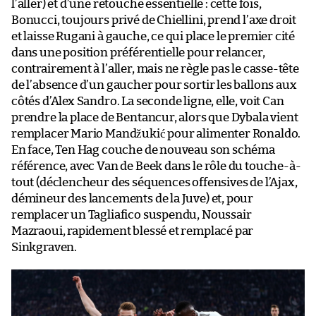
l’aller) et d’une retouche essentielle : cette fois,
Bonucci, toujours privé de Chiellini, prend l’axe droit
et laisse Rugani à gauche, ce qui place le premier cité
dans une position préférentielle pour relancer,
contrairement à l’aller, mais ne règle pas le casse-tête
de l’absence d’un gaucher pour sortir les ballons aux
côtés d’Alex Sandro. La seconde ligne, elle, voit Can
prendre la place de Bentancur, alors que Dybala vient
remplacer Mario Mandžukić pour alimenter Ronaldo.
En face, Ten Hag couche de nouveau son schéma
référence, avec Van de Beek dans le rôle du touche-à-
tout (déclencheur des séquences offensives de l’Ajax,
démineur des lancements de la Juve) et, pour
remplacer un Tagliafico suspendu, Noussair
Mazraoui, rapidement blessé et remplacé par
Sinkgraven.