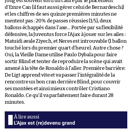
Jong est souvent sorti du cadre par le placement
d’Emre Can (il faut aussi gérer celui de Bernardeschi)
et les chiffres de ses quinze premières minutes ne
mentent pas : 20% de passes réussies (1/5), deux
ballons échappés dans l’axe… Portée par sa flexibilité
défensive, la Juventus force l’Ajax à jouer sur les ailes :
Matuidi avale Ziyech, et Neres est introuvable (1 ballon
touché lors du premier quart d’heure). Autre chose ?
Oui, la Vieille Dame utilise Paulo Dybala pour faire
sortir Blind et tenter de reproduire la scène qui avait
amené à la tête de Ronaldo à l’aller. Première barrière:
De Ligt apprend vite et va passer l’intégralité de la
rencontre un bon cran derrière Blind, pour couvrir
ses montées et ainsi mieux contrôler Cristiano
Ronaldo. Ce qu’il va parfaitement faire durant 28
minutes.
L’Ajax est (re)devenu grand