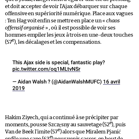
et doit accepter de voir l’Ajax débarquer sur chaque
offensive en supériorité numérique. Place aux vagues
: Ten Hag voit enfin se mettre en place un «
chaos
offensif organisé
» , où il est possible de voir ses
hommes empiler les jeux à trois en une-deux touches
e
(57
), les décalages et les compensations.
This Ajax side is special, fantastic play?
pic.twitter.com/oq1MLtvNSr
— Aidan Walsh ? (@AidanWalshMUFC)
16 avril
2019
Hakim Ziyech, qui a continué à se précipiter par
e
moments, pousse Szczęsny au sauvetage (52
), puis
e
Van de Beek l’imite (57
) alors que Miralem Pjanić
e
enfile une cape (63
) pour venir casser, en bout de