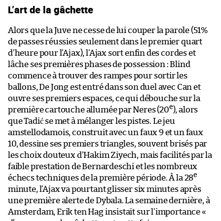
L’art de la gâchette
Alors que la Juve ne cesse de lui couper la parole (51%
de passes réussies seulement dans le premier quart
d’heure pour l’Ajax), l’Ajax sort enfin des cordes et
lâche ses premières phases de possession : Blind
commence à trouver des rampes pour sortir les
ballons, De Jong est entré dans son duel avec Can et
ouvre ses premiers espaces, ce qui débouche sur la
e
première cartouche allumée par Neres (20
), alors
que Tadić se met à mélanger les pistes. Le jeu
amstellodamois, construit avec un faux 9 et un faux
10, dessine ses premiers triangles, souvent brisés par
les choix douteux d’Hakim Ziyech, mais facilités par la
faible prestation de Bernardeschi et les nombreux
e
échecs techniques de la première période. À la 28
minute, l’Ajax va pourtant glisser six minutes après
une première alerte de Dybala. La semaine dernière, à
Amsterdam, Erik ten Hag insistait sur l’importance «