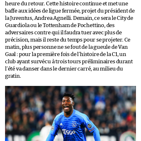
heure du retour. Cette histoire continue et met une
baffe aux idées de ligue fermée, projet du président de
la Juventus, Andrea Agnelli. Demain, ce sera le City de
Guardiola ou le Tottenham de Pochettino, des
adversaires contre qui il faudra tuer avec plus de
précision, mais il reste du temps pour se projeter. Ce
matin, plus personne ne se fout de la gueule de Van
Gaal : pour la première fois de l’histoire de la C1, un
club ayant survécu à trois tours préliminaires durant
l’été va danser dans le dernier carré, au milieu du
gratin.