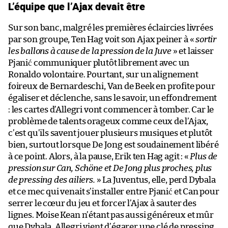
L’équipe que l’Ajax devait être
Sur son banc, malgré les premières éclaircies livrées
par son groupe, Ten Hag voit son Ajax peiner à «
sortir
les ballons à cause de la pression de la Juve
» et laisser
Pjanić communiquer plutôt librement avec un
Ronaldo volontaire. Pourtant, sur un alignement
foireux de Bernardeschi, Van de Beek en profite pour
égaliser et déclenche, sans le savoir, un effondrement
: les cartes d’Allegri vont commencer à tomber. Car le
problème de talents orageux comme ceux de l’Ajax,
c’est qu’ils savent jouer plusieurs musiques et plutôt
bien, surtout lorsque De Jong est soudainement libéré
à ce point. Alors, à la pause, Erik ten Hag agit : «
Plus de
pression sur Can, Schöne et De Jong plus proches, plus
de pressing des ailiers.
» La Juventus, elle, perd Dybala
et ce mec qui venait s’installer entre Pjanić et Can pour
serrer le cœur du jeu et forcer l’Ajax à sauter des
lignes. Moise Kean n’étant pas aussi généreux et mûr
que Dybala, Allegri vient d’égarer une clé de pressing