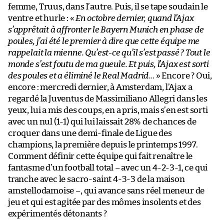
femme, Truus, dans l’autre. Puis, il se tape soudain le
ventre et hurle : «
En octobre dernier, quand l’Ajax
s’apprêtait à affronter le Bayern Munich en phase de
poules, j’ai été le premier à dire que cette équipe me
rappelait la mienne. Qu’est-ce qu’il s’est passé ? Tout le
monde s’est foutu de ma gueule. Et puis, l’Ajax est sorti
des poules et a éliminé le Real Madrid…
» Encore ? Oui,
encore : mercredi dernier, à Amsterdam, l’Ajax a
regardé la Juventus de Massimiliano Allegri dans les
yeux, lui a mis des coups, en a pris, mais s’en est sorti
avec un nul (1-1) qui lui laissait 28% de chances de
croquer dans une demi-finale de Ligue des
champions, la première depuis le printemps 1997.
Comment définir cette équipe qui fait renaître le
fantasme d’un football total – avec un 4-2-3-1, ce qui
tranche avec le sacro-saint 4-3-3 de la maison
amstellodamoise –, qui avance sans réel meneur de
jeu et qui est agitée par des mômes insolents et des
expérimentés détonants ?