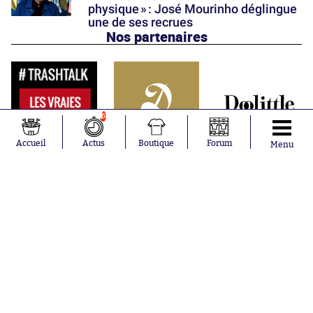
physique » : José Mourinho déglingue
une de ses recrues
Nos partenaires
6
Accueil
Actus
Boutique
Forum
Menu
Abonnements
Contacts
La boutique SO PRESS
Mentions légales
Conditions générales d'utilisation
Publicité
Consentement RGPD
Recrutement
Joueurs en
Équipes en