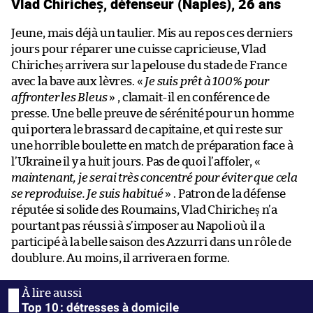
Vlad Chiricheș, défenseur (Naples), 26 ans
Jeune, mais déjà un taulier. Mis au repos ces derniers
jours pour réparer une cuisse capricieuse, Vlad
Chiricheș arrivera sur la pelouse du stade de France
avec la bave aux lèvres. «
Je suis prêt à 100% pour
affronter les Bleus
» , clamait-il en conférence de
presse. Une belle preuve de sérénité pour un homme
qui portera le brassard de capitaine, et qui reste sur
une horrible boulette en match de préparation face à
l’Ukraine il y a huit jours. Pas de quoi l’affoler, «
maintenant, je serai très concentré pour éviter que cela
se reproduise. Je suis habitué
» . Patron de la défense
réputée si solide des Roumains, Vlad Chiricheș n’a
pourtant pas réussi à s’imposer au Napoli où il a
participé à la belle saison des Azzurri dans un rôle de
doublure. Au moins, il arrivera en forme.
Top 10 : détresses à domicile