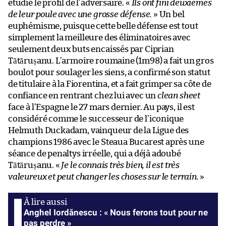
étudié le profil de l’adversaire. «
Ils ont fini deuxièmes
de leur poule avec une grosse défense.
» Un bel
euphémisme, puisque cette belle défense est tout
simplement la meilleure des éliminatoires avec
seulement deux buts encaissés par Ciprian
Tătărușanu. L’armoire roumaine (1m98) a fait un gros
boulot pour soulager les siens, a confirmé son statut
de titulaire à la Fiorentina, et a fait grimper sa côte de
confiance en rentrant chez lui avec un
clean sheet
face à l’Espagne le 27 mars dernier. Au pays, il est
considéré comme le successeur de l’iconique
Helmuth Duckadam, vainqueur de la Ligue des
champions 1986 avec le Steaua Bucarest après une
séance de penaltys irréelle, qui a déjà adoubé
Tătărușanu. «
Je le connais très bien, il est très
valeureux et peut changer les choses sur le terrain.
»
Anghel Iordănescu : « Nous ferons tout pour ne
pas perdre »