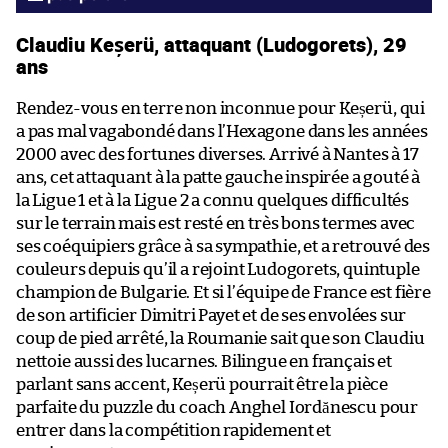
Claudiu Keșerü, attaquant (Ludogorets), 29
ans
Rendez-vous en terre non inconnue pour Keșerü, qui
a pas mal vagabondé dans l’Hexagone dans les années
2000 avec des fortunes diverses. Arrivé à Nantes à 17
ans, cet attaquant à la patte gauche inspirée a gouté à
la Ligue 1 et à la Ligue 2 a connu quelques difficultés
sur le terrain mais est resté en très bons termes avec
ses coéquipiers grâce à sa sympathie, et a retrouvé des
couleurs depuis qu’il a rejoint Ludogorets, quintuple
champion de Bulgarie. Et si l’équipe de France est fière
de son artificier Dimitri Payet et de ses envolées sur
coup de pied arrêté, la Roumanie sait que son Claudiu
nettoie aussi des lucarnes. Bilingue en français et
parlant sans accent, Keșerü pourrait être la pièce
parfaite du puzzle du coach Anghel Iordănescu pour
entrer dans la compétition rapidement et