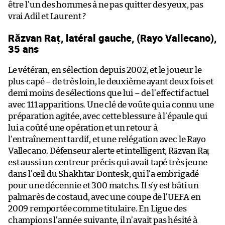
être l’un des hommes à ne pas quitter des yeux, pas
vrai Adil et Laurent ?
Răzvan Raț, latéral gauche, (Rayo Vallecano),
35 ans
Le vétéran, en sélection depuis 2002, et le joueur le
plus capé – de très loin, le deuxième ayant deux fois et
demi moins de sélections que lui – de l’effectif actuel
avec 111 apparitions. Une clé de voûte qui a connu une
préparation agitée, avec cette blessure à l’épaule qui
lui a coûté une opération et un retour à
l’entraînement tardif, et une relégation avec le Rayo
Vallecano. Défenseur alerte et intelligent, Răzvan Raț
est aussi un centreur précis qui avait tapé très jeune
dans l’œil du Shakhtar Dontesk, qui l’a embrigadé
pour une décennie et 300 matchs. Il s’y est bâti un
palmarès de costaud, avec une coupe de l’UEFA en
2009 remportée comme titulaire. En Ligue des
champions l’année suivante, il n’avait pas hésité à