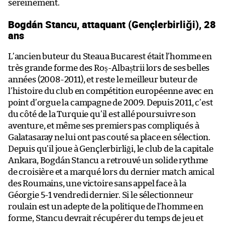
sereinement.
Bogdán Stancu, attaquant (Gençlerbirliği), 28
ans
L’ancien buteur du Steaua Bucarest était l’homme en
très grande forme des Roș-Albaștrii lors de ses belles
années (2008-2011), et reste le meilleur buteur de
l’histoire du club en compétition européenne avec en
point d’orgue la campagne de 2009. Depuis 2011, c’est
du côté de la Turquie qu’il est allé poursuivre son
aventure, et même ses premiers pas compliqués à
Galatasaray ne lui ont pas couté sa place en sélection.
Depuis qu’il joue à Gençlerbirliği, le club de la capitale
Ankara, Bogdán Stancu a retrouvé un solide rythme
de croisière et a marqué lors du dernier match amical
des Roumains, une victoire sans appel face à la
Géorgie 5-1 vendredi dernier. Si le sélectionneur
roulain est un adepte de la politique de l’homme en
forme, Stancu devrait récupérer du temps de jeu et