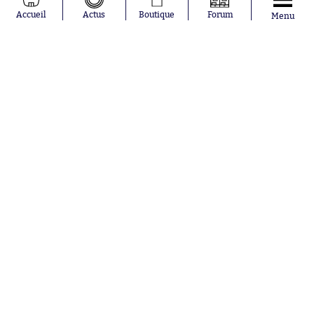
Accueil
Actus
Boutique
Forum
Menu
Abonnements
Contacts
La boutique SO PRESS
Mentions légales
Conditions générales d'utilisation
Publicité
Consentement RGPD
Recrutement
Joueurs en
Équipes en
tendance
tendance
Khalis Merah
FIFA
Loïs Openda
Real Madrid
Moussa
Bordeaux