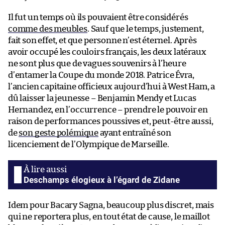
Il fut un temps où ils pouvaient être considérés
comme des meubles
. Sauf que le temps, justement,
fait son effet, et que personne n’est éternel. Après
avoir occupé les couloirs français, les deux latéraux
ne sont plus que de vagues souvenirs à l’heure
d’entamer la Coupe du monde 2018. Patrice Évra,
l’ancien capitaine officieux aujourd’hui à West Ham, a
dû laisser la jeunesse – Benjamin Mendy et Lucas
Hernandez, en l’occurrence – prendre le pouvoir en
raison de performances poussives et, peut-être aussi,
de
son geste polémique
ayant entraîné son
licenciement de l’Olympique de Marseille.
Deschamps élogieux à l’égard de Zidane
Idem pour Bacary Sagna, beaucoup plus discret, mais
qui ne reportera plus, en tout état de cause, le maillot