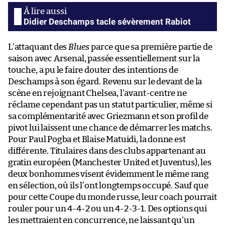
Didier Deschamps tacle sévèrement Rabiot
L’attaquant des
Blues
parce que sa première partie de
saison avec Arsenal, passée essentiellement sur la
touche, a pu le faire douter des intentions de
Deschamps à son égard. Revenu sur le devant de la
scène en rejoignant Chelsea, l’avant-centre ne
réclame cependant pas un statut particulier, même si
sa complémentarité avec Griezmann et son profil de
pivot lui laissent une chance de démarrer les matchs.
Pour Paul Pogba et Blaise Matuidi, la donne est
différente. Titulaires dans des clubs appartenant au
gratin européen (Manchester United et Juventus), les
deux bonhommes visent évidemment le même rang
en sélection, où ils l’ont longtemps occupé. Sauf que
pour cette Coupe du monde russe, leur coach pourrait
rouler pour un 4-4-2 ou un 4-2-3-1. Des options qui
les mettraient en concurrence, ne laissant qu’un