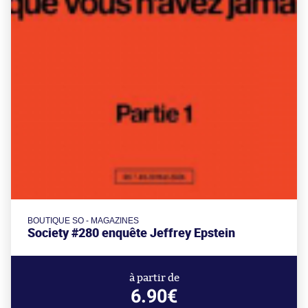
BOUTIQUE SO - MAGAZINES
Society #280 enquête Jeffrey Epstein
à partir de
6.90€