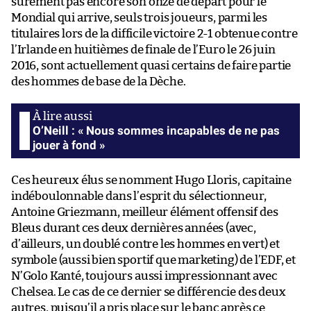
sûrement pas encore son onze de départ pour le
Mondial qui arrive, seuls trois joueurs, parmi les
titulaires lors de la difficile victoire 2-1 obtenue contre
l’Irlande en huitièmes de finale de l’Euro le 26 juin
2016, sont actuellement quasi certains de faire partie
des hommes de base de la Dèche.
O’Neill : « Nous sommes incapables de ne pas
jouer à fond »
Ces heureux élus se nomment Hugo Lloris, capitaine
indéboulonnable dans l’esprit du sélectionneur,
Antoine Griezmann, meilleur élément offensif des
Bleus durant ces deux dernières années (avec,
d’ailleurs, un doublé contre les hommes en vert) et
symbole (aussi bien sportif que marketing) de l’EDF, et
N’Golo Kanté, toujours aussi impressionnant avec
Chelsea. Le cas de ce dernier se différencie des deux
autres, puisqu’il a pris place sur le banc après ce