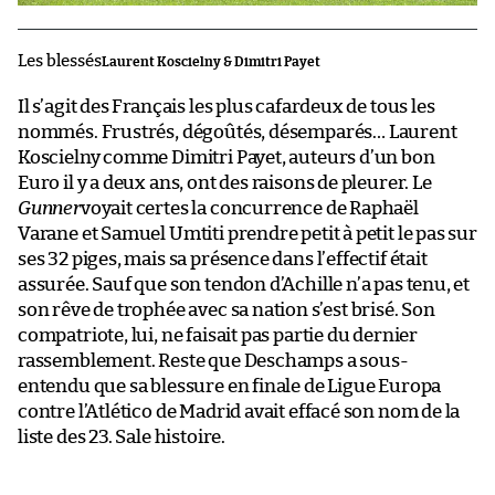
Les blessés
Laurent Koscielny & Dimitri Payet
Il s’agit des Français les plus cafardeux de tous les
nommés. Frustrés, dégoûtés, désemparés… Laurent
Koscielny comme Dimitri Payet, auteurs d’un bon
Euro il y a deux ans, ont des raisons de pleurer. Le
Gunner
voyait certes la concurrence de Raphaël
Varane et Samuel Umtiti prendre petit à petit le pas sur
ses 32 piges, mais sa présence dans l’effectif était
assurée. Sauf que son tendon d’Achille n’a pas tenu, et
son rêve de trophée avec sa nation s’est brisé. Son
compatriote, lui, ne faisait pas partie du dernier
rassemblement. Reste que Deschamps a sous-
entendu que sa blessure en finale de Ligue Europa
contre l’Atlético de Madrid avait effacé son nom de la
liste des 23. Sale histoire.