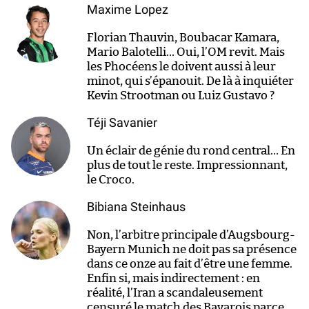
Maxime Lopez
Florian Thauvin, Boubacar Kamara,
Mario Balotelli… Oui, l’OM revit. Mais
les Phocéens le doivent aussi à leur
minot, qui s’épanouit. De là à inquiéter
Kevin Strootman ou Luiz Gustavo ?
Téji Savanier
Un éclair de génie du rond central… En
plus de tout le reste. Impressionnant,
le Croco.
Bibiana Steinhaus
Non, l’arbitre principale d’Augsbourg-
Bayern Munich ne doit pas sa présence
dans ce onze au fait d’être une femme.
Enfin si, mais indirectement : en
réalité, l’Iran a scandaleusement
censuré le match des Bavarois parce