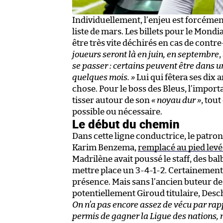
Individuellement, l’enjeu est forcément 
liste de mars. Les billets pour le Mondi
être très vite déchirés en cas de cont
joueurs seront là en juin, en septembre
se passer : certains peuvent être dans 
quelques mois. »
Lui qui fêtera ses dix a
chose. Pour le boss des Bleus, l’impor
tisser autour de son
« noyau dur »
, tou
possible ou nécessaire.
Le début du chemin
Dans cette ligne conductrice, le patro
Karim Benzema,
remplacé au pied levé
Madrilène avait poussé le staff, des ba
mettre place un 3-4-1-2. Certainement 
présence. Mais sans l’ancien buteur de
potentiellement Giroud titulaire, Desch
On n’a pas encore assez de vécu par rap
permis de gagner la Ligue des nations, 