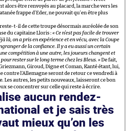
t alors être renvoyés au placard, la marche vers les
atanée frappe d’Eder, ne pouvait qu’en être plus
 reste-t-il de cette troupe désormais auréolée de son
e du capitaine Lloris :
« Ce n’est pas facile de trouver
jà là, on a pris en expérience et en vécu, avec la Coupe
granger de la confiance. Il y a eu aussi un certain
’une compétition à une autre, les joueurs changent et
e pour rester sur le long terme chez les Bleus. »
De fait,
 Griezmann, Giroud, Digne et Coman, Kanté étant, lui,
le contre l’Allemagne seront de retour ce vendredi à
e. Les autres, les petits nouveaux, laisseront ce bon
ux se concentrer sur celle qui reste à écrire.
alise aucun rendez-
ational et je sais très
 vaut mieux qu’on les