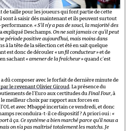
de taille pour les joueurs qui font partie de cette
al sont à saisir dès maintenant et ils peuvent surtout
re-performance.
« S’il n’y a pas de souci, la majorité des
, a expliqué Deschamps.
On ne sait jamais ce qu’il peut
une période positive aujourd’hui, mais moins dans
ns à la tête de la sélection cet été en sait quelque
tant est donc de dérouler
« un fil conducteur »
et de
t en sachant
« amener de la fraîcheur »
quand c’est
n a dû composer avec le forfait de dernière minute de
 par le revenant Olivier Giroud
. La présence du
lbutiements de l’Euro aux certitudes du
Final Four
, à
le meilleur choix par rapport aux forces en
 l’OL et avec Mbappé incertain ce vendredi, et donc
amps reconduira-t-il ce dispositif ? A priori oui :
«
port à ça. Ce système a bien marché parce qu’il nous a
mais on n’a pas maîtrisé totalement les matchs. Je