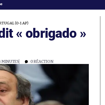
ne
TUGAL (0-1 AP)
dit « obrigado »
4 MINUTES
0
RÉACTION