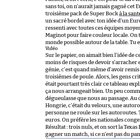
sans toi, on n’aurait jamais gagné cet 
troisième pack de Super Bock
à la sant
un sacré bordel avec ton idée d’un Euro
ressenti avec toutes ces équipes moye
Maginot pour faire couleur locale. On t
monde possible autour de la table. Tu e
Vidéo
Sur le papier, on aimait bien l’idée de
moins de risques de devoir s’arracher e
génie, c’est quand même d’avoir remis 
troisièmes de poule. Alors, les gens cri
était pourtant très clair ce tableau exp
ça nous arrangeait bien. Un peu comme
dégueulasse que nous au passage. Au dép
Hongrie, c’était du velours, une autoro
personne ne roule sur les autoroutes.
euros. On préfère les nationales conge
Résultat : trois nuls, et on sort la Tex
gagner un match, si ce n’est pas du pan