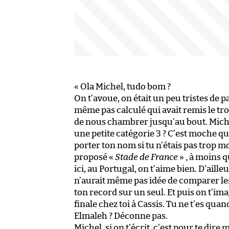
« Ola Michel, tudo bom ?
On t’avoue, on était un peu tristes de pa
même pas calculé qui avait remis le tr
de nous chambrer jusqu’au bout. Michel
une petite catégorie 3 ? C’est moche q
porter ton nom si tu n’étais pas trop m
proposé «
Stade de France
» , à moins q
ici, au Portugal, on t’aime bien. D’aill
n’aurait même pas idée de comparer l
ton record sur un seul. Et puis on t’ima
finale chez toi à Cassis. Tu ne t’es qu
Elmaleh ? Déconne pas.
Michel, si on t’écrit, c’est pour te dire 