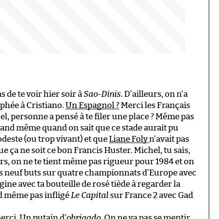
s de te voir hier soir à
Sao-Dinis
. D’ailleurs, on n’a
ophée à Cristiano.
Un Espagnol ?
Merci les Français
, personne a pensé à te filer une place ? Même pas
uand même quand on sait que ce stade aurait pu
odeste (ou trop vivant) et que
Liane Foly
n’avait pas
ue ça ne soit ce bon Francis Huster. Michel, tu sais,
eurs, on ne te tient même pas rigueur pour 1984 et on
es neuf buts sur quatre championnats d’Europe avec
gine avec ta bouteille de rosé tiède à regarder la
and même pas infligé
Le Capital
sur France 2 avec Gad
merci. Un putain d’
obrigado
. On ne va pas se mentir,