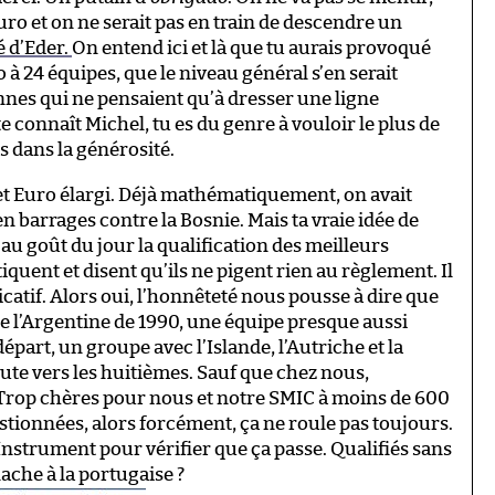
Euro et on ne serait pas en train de descendre un
é d’Eder.
On entend ici et là que tu aurais provoqué
 à 24 équipes, que le niveau général s’en serait
nnes qui ne pensaient qu’à dresser une ligne
e connaît Michel, tu es du genre à vouloir le plus de
s dans la générosité.
 cet Euro élargi. Déjà mathématiquement, on avait
n barrages contre la Bosnie. Mais ta vraie idée de
au goût du jour la qualification des meilleurs
tiquent et disent qu’ils ne pigent rien au règlement. Il
licatif. Alors oui, l’honnêteté nous pousse à dire que
 l’Argentine de 1990, une équipe presque aussi
art, un groupe avec l’Islande, l’Autriche et la
ute vers les huitièmes. Sauf que chez nous,
 Trop chères pour nous et notre SMIC à moins de 600
stionnées, alors forcément, ça ne roule pas toujours.
as Instrument pour vérifier que ça passe. Qualifiés sans
ache à la portugaise ?