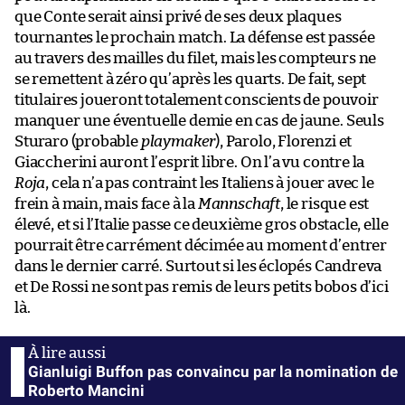
que Conte serait ainsi privé de ses deux plaques
tournantes le prochain match. La défense est passée
au travers des mailles du filet, mais les compteurs ne
se remettent à zéro qu’après les quarts. De fait, sept
titulaires joueront totalement conscients de pouvoir
manquer une éventuelle demie en cas de jaune. Seuls
Sturaro (probable
playmaker
), Parolo, Florenzi et
Giaccherini auront l’esprit libre. On l’a vu contre la
Roja
, cela n’a pas contraint les Italiens à jouer avec le
frein à main, mais face à la
Mannschaft
, le risque est
élevé, et si l’Italie passe ce deuxième gros obstacle, elle
pourrait être carrément décimée au moment d’entrer
dans le dernier carré. Surtout si les éclopés Candreva
et De Rossi ne sont pas remis de leurs petits bobos d’ici
là.
Gianluigi Buffon pas convaincu par la nomination de
Roberto Mancini