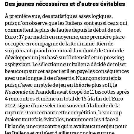
Des jaunes nécessaires et d’autres évitables
À première vue, des statistiques assez logiques,
puisqu’on observe que les Italiens sont aussi ceux qui
commettent le plus de fautes depuis le début de cet
Euro : 17 par match en moyenne, une première place
occupée en compagnie de la Roumanie. Rien de
surprenant quand on connaît la volonté de Conte de
développer un jeu basé sur l’intensité et un pressing
asphyxiant. Le sélectionneur italien a décidé de miser
beaucoup sur cet aspect et il en paye les conséquences
avec une longue liste d’avertis. Nuançons toutefois
puisqu’avec un style de jeu en théorie plus soft, la
Nazionale
de Prandelli avait écopé de 11 biscottes après
4 rencontres et même un total de 16 à la fin de l’Euro
2012, signe d’une sélection souvent à la limite de la
rupture ? Concernant cette compétition, beaucoup
étaient toutefois évitables, notamment les 4 face à
l’Irlande, une rencontre qui n’avait aucun enjeu pour
les Italiens et qui s’est d’ailleurs conclue sur une