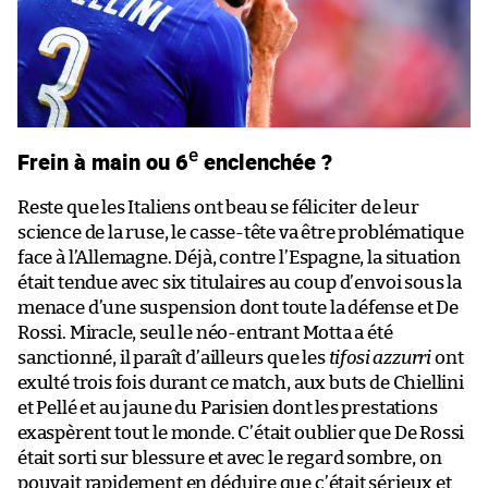
e
Frein à main ou 6
enclenchée ?
Reste que les Italiens ont beau se féliciter de leur
science de la ruse, le casse-tête va être problématique
face à l’Allemagne. Déjà, contre l’Espagne, la situation
était tendue avec six titulaires au coup d’envoi sous la
menace d’une suspension dont toute la défense et De
Rossi. Miracle, seul le néo-entrant Motta a été
sanctionné, il paraît d’ailleurs que les
tifosi azzurri
ont
exulté trois fois durant ce match, aux buts de Chiellini
et Pellé et au jaune du Parisien dont les prestations
exaspèrent tout le monde. C’était oublier que De Rossi
était sorti sur blessure et avec le regard sombre, on
pouvait rapidement en déduire que c’était sérieux et