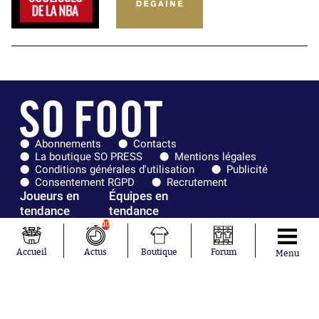
Abonnements
Contacts
La boutique SO PRESS
Mentions légales
Conditions générales d'utilisation
Publicité
Consentement RGPD
Recrutement
Joueurs en
Équipes en
tendance
tendance
10
Mohamed
Chelsea
Salah
Paris Saint-
Accueil
Actus
Boutique
Forum
Menu
Mykhailo
Germain
Mudryk
Bordeaux
Neymar
Olympique
Khalis Merah
lyonnais
Loïs Openda
FIFA