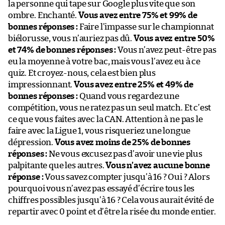
la personne qui tape sur Google plus vite que son
ombre. Enchanté.
Vous avez entre 75% et 99% de
bonnes réponses :
Faire l’impasse sur le championnat
biélorusse, vous n’auriez pas dû.
Vous avez entre 50%
et 74% de bonnes réponses :
Vous n’avez peut-être pas
eu la moyenne à votre bac, mais vous l’avez eu à ce
quiz. Et croyez-nous, cela est bien plus
impressionnant.
Vous avez entre 25% et 49% de
bonnes réponses :
Quand vous regardez une
compétition, vous ne ratez pas un seul match. Et c’est
ce que vous faites avec la CAN. Attention à ne pas le
faire avec la Ligue 1, vous risqueriez une longue
dépression.
Vous avez moins de 25% de bonnes
réponses :
Ne vous excusez pas d’avoir une vie plus
palpitante que les autres.
Vous n’avez aucune bonne
réponse :
Vous savez compter jusqu’à 16 ? Oui ? Alors
pourquoi vous n’avez pas essayé d’écrire tous les
chiffres possibles jusqu’à 16 ? Cela vous aurait évité de
repartir avec 0 point et d’être la risée du monde entier.