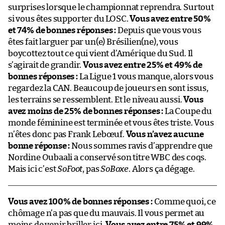
surprises lorsque le championnat reprendra. Surtout
si vous êtes supporter du LOSC.
Vous avez entre 50%
et 74% de bonnes réponses :
Depuis que vous vous
êtes fait larguer par un(e) Brésilien(ne), vous
boycottez tout ce qui vient d’Amérique du Sud. Il
s’agirait de grandir.
Vous avez entre 25% et 49% de
bonnes réponses :
La Ligue 1 vous manque, alors vous
regardez la CAN. Beaucoup de joueurs en sont issus,
les terrains se ressemblent. Et le niveau aussi.
Vous
avez moins de 25% de bonnes réponses :
La Coupe du
monde féminine est terminée et vous êtes triste. Vous
n’êtes donc pas Frank Lebœuf.
Vous n’avez aucune
bonne réponse :
Nous sommes ravis d’apprendre que
Nordine Oubaali a conservé son titre WBC des coqs.
Mais ici c’est
SoFoot
, pas
SoBoxe
. Alors ça dégage.
Vous avez 100% de bonnes réponses :
Comme quoi, ce
chômage n’a pas que du mauvais. Il vous permet au
moins de venir briller ici.
Vous avez entre 75% et 99%