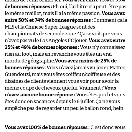
de bonnes réponses :
Eh oui, l’arbitre n’a peut-être pas
le même maillot, mais il a la même passion.
Vous avez
entre 50% et 74% de bonnes réponses :
Comment ça la
MLS et la Chinese Super League sont des
championnats de seconde zone ? Ça se voit que vous
n’avez pas vu le Los Angeles FC jouer.
Vous avez entre
25% et 49% de bonnes réponses :
Vous n’y connaissez
rien au foot, mais en revanche vous êtes un vrai
mordu de géographie.
Vous avez moins de 25% de
bonnes réponses :
Vous n’avez jamais vu jouer Matteo
Guendouzi, mais vous êtes coiffeur/coiffeuse et des
dizaines de clients viennent vous voir pour avoir la
même coupe de cheveux que lui. Vraiment ?
Vous
n’avez aucune bonne réponse :
Vous êtes prof et vous
êtes donc en vacances depuis le 6 juillet. Ça ne vous
empêche pas de regarder un peu le ballon rond, hein.
Vous avez 100% de bonnes réponses :
C’est donc vous