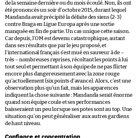
de la semaine dernière ou du mois écoulé. Non, ils ont
été prononcés un soir d’octobre 2015, durant lequel
Mandanda avait précipité la défaite des siens (2-3)
contre Braga en Ligue Europa après une sortie
manquée en fin de partie. Un cas unique cette saison.
Car depuis, l’OM est devenu catastrophique, autant
dans ses résultats que par le jeu proposé, et
l’international français s’est mué en sauveur à de –
très – nombreuses reprises, récoltant les points à lui
tout seul et permettant à son équipe de ne pas flirter
encore plus dangereusement avec la zone rouge
qu’actuellement (six points d’avance). Alors, c’est une
observation plus qu’un fait, mais les apparences
indiquent la chose suivante : Mandanda serait énorme
quand son équipe coule et ses performances
baisseraient un peu lorsque ses potes sont au top. Une
situation qu’on peut généraliser aux autres gardiens
de haut niveau.
Confiance et concentration