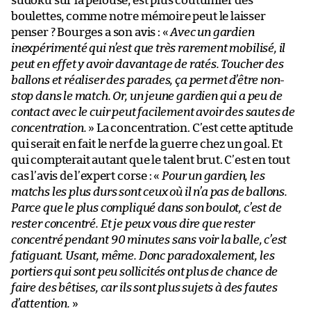
sudoku sur la pelouse, est plus coutumier des
boulettes, comme notre mémoire peut le laisser
penser ? Bourges a son avis : «
Avec un gardien
inexpérimenté qui n’est que très rarement mobilisé, il
peut en effet y avoir davantage de ratés. Toucher des
ballons et réaliser des parades, ça permet d’être non-
stop dans le match. Or, un jeune gardien qui a peu de
contact avec le cuir peut facilement avoir des sautes de
concentration.
» La concentration. C’est cette aptitude
qui serait en fait le nerf de la guerre chez un goal. Et
qui compterait autant que le talent brut. C’est en tout
cas l’avis de l’expert corse : «
Pour un gardien, les
matchs les plus durs sont ceux où il n’a pas de ballons.
Parce que le plus compliqué dans son boulot, c’est de
rester concentré. Et je peux vous dire que rester
concentré pendant 90 minutes sans voir la balle, c’est
fatiguant. Usant, même. Donc paradoxalement, les
portiers qui sont peu sollicités ont plus de chance de
faire des bêtises, car ils sont plus sujets à des fautes
d’attention.
»