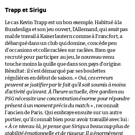
Trapp et Sirigu
Le cas Kevin Trapp est un bon exemple. Habitué à la
Bundesliga et son jeu ouvert, l’Allemand, qui avait pas
mal de travail à Kaiserlautern comme à Francfort, a
débarqué dans un club qui domine, concède peu
d’occasions et colle raclées sur raclées. Bien que
recruté pour participer au jeu, le nouveau venu
touche moins la quille que dans son pays d’origine.
Résultat : il s’est démarqué par ses boulettes
régulières en début de saison. «
Oui, ces erreurs
peuvent se justifier par le fait qu’il soit soumis à moins
d’activité qu’avant. À l’heure actuelle, être gardien au
PSG nécessite une concentration énorme pour répondre
présent à un moment précis du match
» , reconnaît
l’ancien de Paris. Qui embraye ensuite sur un autre
portier, qu’il connaît bien pour avoir travaillé avec lui :
«
À ce niveau-là, je pense que Sirigu a beaucoup plus de
stabilité émotionnelle et de rigueur. Il a énormément