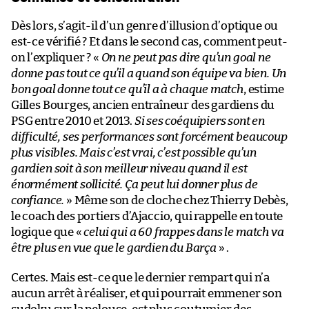
Dès lors, s’agit-il d’un genre d’illusion d’optique ou
est-ce vérifié ? Et dans le second cas, comment peut-
on l’expliquer ? «
On ne peut pas dire qu’un goal ne
donne pas tout ce qu’il a quand son équipe va bien. Un
bon goal donne tout ce qu’il a à chaque match
, estime
Gilles Bourges, ancien entraîneur des gardiens du
PSG entre 2010 et 2013.
Si ses coéquipiers sont en
difficulté, ses performances sont forcément beaucoup
plus visibles. Mais c’est vrai, c’est possible qu’un
gardien soit à son meilleur niveau quand il est
énormément sollicité. Ça peut lui donner plus de
confiance.
» Même son de cloche chez Thierry Debès,
le coach des portiers d’Ajaccio, qui rappelle en toute
logique que «
celui qui a 60 frappes dans le match va
être plus en vue que le gardien du Barça
» .
Certes. Mais est-ce que le dernier rempart qui n’a
aucun arrêt à réaliser, et qui pourrait emmener son