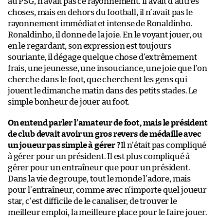
au PSG, n’avait pas ce rayonnement. Il avait d’autres
choses, mais en dehors du football, il n’avait pas le
rayonnement immédiat et intense de Ronaldinho.
Ronaldinho, il donne de la joie. En le voyant jouer, ou
en le regardant, son expression est toujours
souriante, il dégage quelque chose d’extrêmement
frais, une jeunesse, une insouciance, une joie que l’on
cherche dans le foot, que cherchent les gens qui
jouent le dimanche matin dans des petits stades. Le
simple bonheur de jouer au foot.
On entend parler l’amateur de foot, mais le président
de club devait avoir un gros revers de médaille avec
un joueur pas simple à gérer ?
Il n’était pas compliqué
à gérer pour un président. Il est plus compliqué à
gérer pour un entraîneur que pour un président.
Dans la vie de groupe, tout le monde l’adore, mais
pour l’entraîneur, comme avec n’importe quel joueur
star, c’est difficile de le canaliser, de trouver le
meilleur emploi, la meilleure place pour le faire jouer.