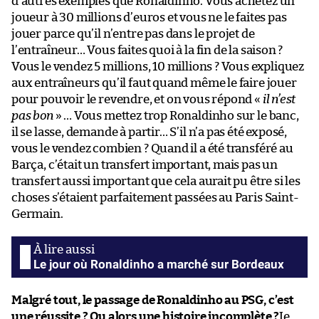
d’autres exemples que Ronaldinho. Vous achetez un
joueur à 30 millions d’euros et vous ne le faites pas
jouer parce qu’il n’entre pas dans le projet de
l’entraîneur… Vous faites quoi à la fin de la saison ?
Vous le vendez 5 millions, 10 millions ? Vous expliquez
aux entraîneurs qu’il faut quand même le faire jouer
pour pouvoir le revendre, et on vous répond «
il n’est
pas bon
» … Vous mettez trop Ronaldinho sur le banc,
il se lasse, demande à partir… S’il n’a pas été exposé,
vous le vendez combien ? Quand il a été transféré au
Barça, c’était un transfert important, mais pas un
transfert aussi important que cela aurait pu être si les
choses s’étaient parfaitement passées au Paris Saint-
Germain.
Le jour où Ronaldinho a marché sur Bordeaux
Malgré tout, le passage de Ronaldinho au PSG, c’est
une réussite ? Ou alors une histoire incomplète ?
Je