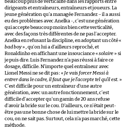
beaucoup plus de verticalité dans les rapports entre
dirigeants et entraîneurs, entraîneurs et joueurs. La
jeune génération qu’a managée Fernandez – il a aussi
eu des problèmes avec Anelka -, c’est une génération
qui accepte beaucoup moins bien cette verticalité,
avec des façons très différentes de ne pas l’accepter.
Anelka en refusant la discipline, en adoptant un côté «
bad boy
» , qu’on lui a d’ailleurs reproché, et
Ronaldinho en affichant une insouciance «
solaire
» si
je puis dire. Luis Fernandez n’a pas réussi à faire ce
dosage, difficile. N’importe quel entraîneur avec
Lionel Messi ne se dit pas : «
Je vais forcer Messi à
entrer dans le cadre, il faut que je l’accepte tel qu’il est.
»
C’est difficile pour un entraîneur d’une autre
génération, avec un autre fonctionnement, c’est
difficile d’accepter qu’un gamin de 20 ans refuse
d’avoir la bride sur le cou. D’ailleurs, ce n’était peut-
être pas une bonne chose de lui mettre la bride sur le
cou, on ne sait pas. Surtout, cela n’a pas marché, cette
méthode.