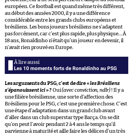
européen. Ce football est quand même très différent,
au début des années 2000, il y a une différence
considérable entre les grands clubs européens et
brésiliens. Les bons joueurs brésiliens ne s’adaptent
pas forcément, car c’est plus rapide, plus physique… À
18 ans, Ronaldinho n’était qu’un joueur en devenir, il
n’avait rien prouvé en Europe.
Les 10 moments forts de Ronaldinho au PSG
Les arguments du PSG, c’est de dire «
les Brésiliens
s’épanouissent ici
» ?
Oui
(avec conviction, ndlr)
! Il y a
une filière brésilienne, une sorte d’affection des
Brésiliens pour le PSG, c’est une première chose. C’est
une étape d’adaptation dans un grand club avant
d’aller dans un club superstar type Barça. On se dit
qu’on peut l’avoir pendant 2 à 4 ans le temps qu’il
parvienne à maturité et aille faire les délices d’un très