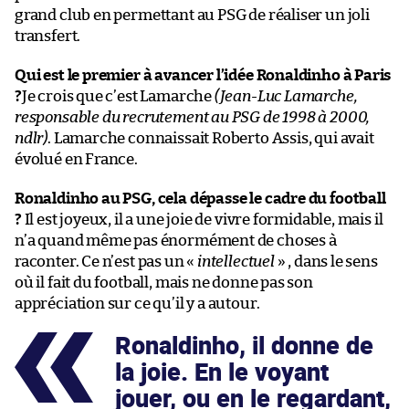
grand club en permettant au PSG de réaliser un joli
transfert.
Qui est le premier à avancer l’idée Ronaldinho à Paris
?
Je crois que c’est Lamarche
(Jean-Luc Lamarche,
responsable du recrutement au PSG de 1998 à 2000,
ndlr)
. Lamarche connaissait Roberto Assis, qui avait
évolué en France.
Ronaldinho au PSG, cela dépasse le cadre du football
?
Il est joyeux, il a une joie de vivre formidable, mais il
n’a quand même pas énormément de choses à
raconter. Ce n’est pas un «
intellectuel
» , dans le sens
où il fait du football, mais ne donne pas son
appréciation sur ce qu’il y a autour.
Ronaldinho, il donne de
la joie. En le voyant
jouer, ou en le regardant,