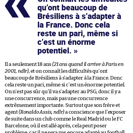
qu’ont beaucoup de
Brésiliens à s’adapter à
la France. Donc cela
reste un pari, même si
c’est un énorme
potentiel.
Il a seulement 18 ans
(21 ans quand il arrive à Paris en
2001, ndlr)
, et on connaît les difficultés qu’ont
beaucoup de Brésiliens à s’adapter à la France. Donc
cela reste un pari, même si c’est un énorme potentiel.
On n’est pas sûr qu’il va s’adapter au PSG, donc il y a
une concurrence, mais pas une concurrence
extrêmement importante. Surtout que son frère et
agent
(Ronaldo Assis, ndlr)
a conscience que l’exposer
de suite dans un club comme le Real Madrid ou le FC
Barcelone, où il est allé après, cela peut poser
problème, car il ne sera pas encore adapté au football