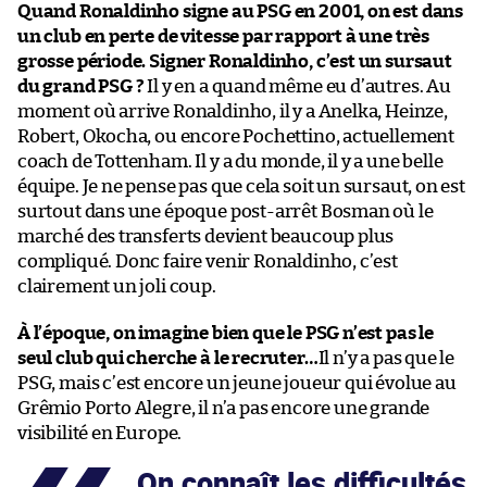
Quand Ronaldinho signe au PSG en 2001, on est dans
un club en perte de vitesse par rapport à une très
grosse période. Signer Ronaldinho, c’est un sursaut
du grand PSG ?
Il y en a quand même eu d’autres. Au
moment où arrive Ronaldinho, il y a Anelka, Heinze,
Robert, Okocha, ou encore Pochettino, actuellement
coach de Tottenham. Il y a du monde, il y a une belle
équipe. Je ne pense pas que cela soit un sursaut, on est
surtout dans une époque post-arrêt Bosman où le
marché des transferts devient beaucoup plus
compliqué. Donc faire venir Ronaldinho, c’est
clairement un joli coup.
À l’époque, on imagine bien que le PSG n’est pas le
seul club qui cherche à le recruter…
Il n’y a pas que le
PSG, mais c’est encore un jeune joueur qui évolue au
Grêmio Porto Alegre, il n’a pas encore une grande
visibilité en Europe.
On connaît les difficultés