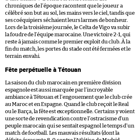
chroniques de l’époque racontent que le joueur a
célébré son but au sol, les mains vers le ciel, tandis que
ses coéquipiers séchaient leurs larmes de bonheur.
Lors de la troisième journée, le Celta de Vigo va subir
la foudre de l’équipe marocaine. Une victoire 2-1, qui
reste à jamais comme le premier exploit du club. À la
fin du match, les portes du stade ont été fermées et le
terrain envahi.
Fête perpétuelle à Tétouan
La saison du club marocain en première division
espagnole est aussi marquée par l’incroyable
ambiance à Tétouan et l’engouement que le club crée
au Maroc et en Espagne. Quand le club reçoit le Real
ou le Barça, la fête est exceptionnelle. Certains y voient
une sorte de revendication contre l’ostracisme d’un
peuple marocain qui se sentait espagnol le temps d’un
match de football. Les mauvais résultats (dont la