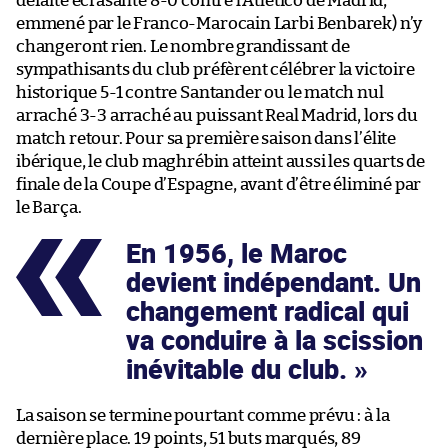
défaite écrasante 8-0 contre l’Atlético de Madrid,
emmené par le Franco-Marocain Larbi Benbarek) n’y
changeront rien. Le nombre grandissant de
sympathisants du club préfèrent célébrer la victoire
historique 5-1 contre Santander ou le match nul
arraché 3-3 arraché au puissant Real Madrid, lors du
match retour. Pour sa première saison dans l’élite
ibérique, le club maghrébin atteint aussi les quarts de
finale de la Coupe d’Espagne, avant d’être éliminé par
le Barça.
En 1956, le Maroc
devient indépendant. Un
changement radical qui
va conduire à la scission
inévitable du club.
La saison se termine pourtant comme prévu : à la
dernière place. 19 points, 51 buts marqués, 89