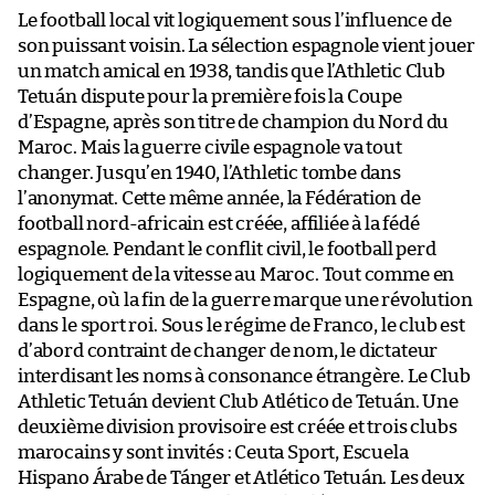
Le football local vit logiquement sous l’influence de
son puissant voisin. La sélection espagnole vient jouer
un match amical en 1938, tandis que l’Athletic Club
Tetuán dispute pour la première fois la Coupe
d’Espagne, après son titre de champion du Nord du
Maroc. Mais la guerre civile espagnole va tout
changer. Jusqu’en 1940, l’Athletic tombe dans
l’anonymat. Cette même année, la Fédération de
football nord-africain est créée, affiliée à la fédé
espagnole. Pendant le conflit civil, le football perd
logiquement de la vitesse au Maroc. Tout comme en
Espagne, où la fin de la guerre marque une révolution
dans le sport roi. Sous le régime de Franco, le club est
d’abord contraint de changer de nom, le dictateur
interdisant les noms à consonance étrangère. Le Club
Athletic Tetuán devient Club Atlético de Tetuán. Une
deuxième division provisoire est créée et trois clubs
marocains y sont invités : Ceuta Sport, Escuela
Hispano Árabe de Tánger et Atlético Tetuán. Les deux