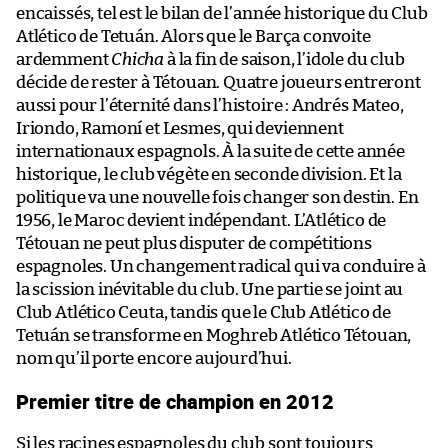
encaissés, tel est le bilan de l’année historique du Club
Atlético de Tetuán. Alors que le Barça convoite
ardemment
Chicha
à la fin de saison, l’idole du club
décide de rester à Tétouan. Quatre joueurs entreront
aussi pour l’éternité dans l’histoire : Andrés Mateo,
Iriondo, Ramoní et Lesmes, qui deviennent
internationaux espagnols. À la suite de cette année
historique, le club végète en seconde division. Et la
politique va une nouvelle fois changer son destin. En
1956, le Maroc devient indépendant. L’Atlético de
Tétouan ne peut plus disputer de compétitions
espagnoles. Un changement radical qui va conduire à
la scission inévitable du club. Une partie se joint au
Club Atlético Ceuta, tandis que le Club Atlético de
Tetuán se transforme en Moghreb Atlético Tétouan,
nom qu’il porte encore aujourd’hui.
Premier titre de champion en 2012
Si les racines espagnoles du club sont toujours