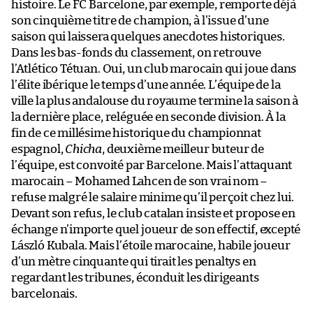
histoire. Le FC Barcelone, par exemple, remporte déjà
son cinquième titre de champion, à l’issue d’une
saison qui laissera quelques anecdotes historiques.
Dans les bas-fonds du classement, on retrouve
l’Atlético Tétuan. Oui, un club marocain qui joue dans
l’élite ibérique le temps d’une année. L’équipe de la
ville la plus andalouse du royaume termine la saison à
la dernière place, reléguée en seconde division. À la
fin de ce millésime historique du championnat
espagnol,
Chicha
, deuxième meilleur buteur de
l’équipe, est convoité par Barcelone. Mais l’attaquant
marocain – Mohamed Lahcen de son vrai nom –
refuse malgré le salaire minime qu’il perçoit chez lui.
Devant son refus, le club catalan insiste et propose en
échange n’importe quel joueur de son effectif, excepté
László Kubala. Mais l’étoile marocaine, habile joueur
d’un mètre cinquante qui tirait les penaltys en
regardant les tribunes, éconduit les dirigeants
barcelonais.