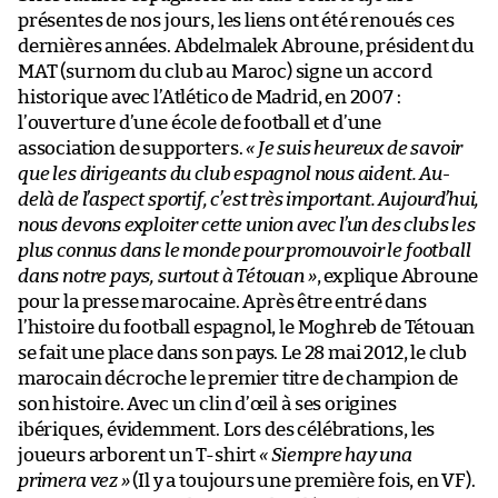
présentes de nos jours, les liens ont été renoués ces
dernières années. Abdelmalek Abroune, président du
MAT (surnom du club au Maroc) signe un accord
historique avec l’Atlético de Madrid, en 2007 :
l’ouverture d’une école de football et d’une
association de supporters.
« Je suis heureux de savoir
que les dirigeants du club espagnol nous aident. Au-
delà de l’aspect sportif, c’est très important. Aujourd’hui,
nous devons exploiter cette union avec l’un des clubs les
plus connus dans le monde pour promouvoir le football
dans notre pays, surtout à Tétouan »
, explique Abroune
pour la presse marocaine. Après être entré dans
l’histoire du football espagnol, le Moghreb de Tétouan
se fait une place dans son pays. Le 28 mai 2012, le club
marocain décroche le premier titre de champion de
son histoire. Avec un clin d’œil à ses origines
ibériques, évidemment. Lors des célébrations, les
joueurs arborent un T-shirt
« Siempre hay una
primera vez »
(Il y a toujours une première fois, en VF).