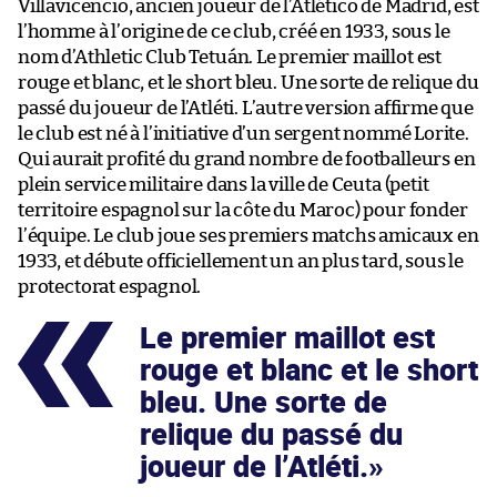
Villavicencio, ancien joueur de l’Atlético de Madrid, est
l’homme à l’origine de ce club, créé en 1933, sous le
nom d’Athletic Club Tetuán. Le premier maillot est
rouge et blanc, et le short bleu. Une sorte de relique du
passé du joueur de l’Atléti. L’autre version affirme que
le club est né à l’initiative d’un sergent nommé Lorite.
Qui aurait profité du grand nombre de footballeurs en
plein service militaire dans la ville de Ceuta (petit
territoire espagnol sur la côte du Maroc) pour fonder
l’équipe. Le club joue ses premiers matchs amicaux en
1933, et débute officiellement un an plus tard, sous le
protectorat espagnol.
Le premier maillot est
rouge et blanc et le short
bleu. Une sorte de
relique du passé du
joueur de l’Atléti.