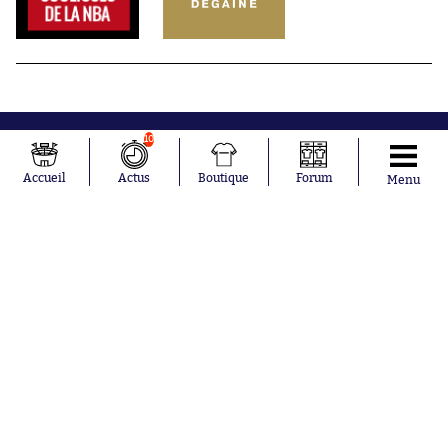
10
Accueil
Actus
Boutique
Forum
Menu
Abonnements
Contacts
La boutique SO PRESS
Mentions légales
Conditions générales d'utilisation
Publicité
Consentement RGPD
Recrutement
Joueurs en
Équipes en
tendance
tendance
Mohamed
Chelsea
Salah
Paris Saint-
Mykhailo
Germain
Mudryk
Bordeaux
Neymar
Olympique
Khalis Merah
lyonnais
Loïs Openda
FIFA