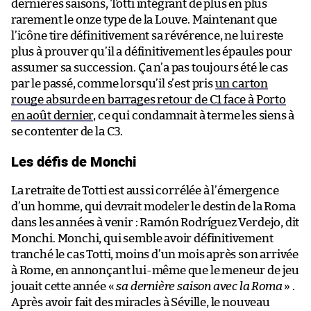
dernières saisons, Totti intégrant de plus en plus
rarement le onze type de la Louve. Maintenant que
l’icône tire définitivement sa révérence, ne lui reste
plus à prouver qu’il a définitivement les épaules pour
assumer sa succession. Ça n’a pas toujours été le cas
par le passé, comme lorsqu’il s’est pris
un carton
rouge absurde en barrages retour de C1 face à Porto
en août dernier
, ce qui condamnait à terme les siens à
se contenter de la C3.
Les défis de Monchi
La retraite de Totti est aussi corrélée à l’émergence
d’un homme, qui devrait modeler le destin de la Roma
dans les années à venir : Ramón Rodríguez Verdejo, dit
Monchi. Monchi, qui semble avoir définitivement
tranché le cas Totti, moins d’un mois après son arrivée
à Rome, en annonçant lui-même que le meneur de jeu
jouait cette année «
sa dernière saison avec la Roma
» .
Après avoir fait des miracles à Séville, le nouveau