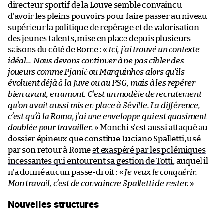
directeur sportif de la Louve semble convaincu
d’avoir les pleins pouvoirs pour faire passer au niveau
supérieur la politique de repérage et de valorisation
des jeunes talents, mise en place depuis plusieurs
saisons du côté de Rome : «
Ici, j’ai trouvé un contexte
idéal… Nous devons continuer à ne pas cibler des
joueurs comme Pjanić ou Marquinhos alors qu’ils
évoluent déjà à la Juve ou au PSG, mais à les repérer
bien avant, en amont. C’est un modèle de recrutement
qu’on avait aussi mis en place à Séville. La différence,
c’est qu’à la Roma, j’ai une enveloppe qui est quasiment
doublée pour travailler.
» Monchi s’est aussi attaqué au
dossier épineux que constitue Luciano Spalletti, usé
par son retour à Rome
et exaspéré par les polémiques
incessantes qui entourent sa gestion de Totti
, auquel il
n’a donné aucun passe-droit : «
Je veux le conquérir.
Mon travail, c’est de convaincre Spalletti de rester.
»
Nouvelles structures