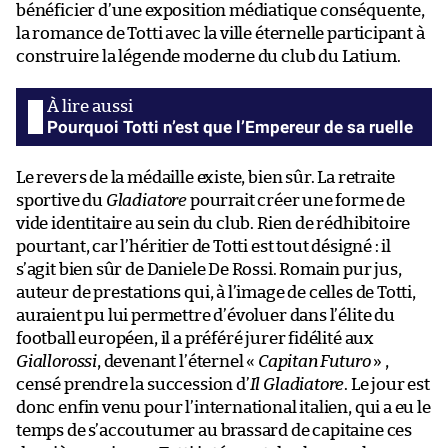
bénéficier d’une exposition médiatique conséquente,
la romance de Totti avec la ville éternelle participant à
construire la légende moderne du club du Latium.
Pourquoi Totti n’est que l’Empereur de sa ruelle
Le revers de la médaille existe, bien sûr. La retraite
sportive du
Gladiatore
pourrait créer une forme de
vide identitaire au sein du club. Rien de rédhibitoire
pourtant, car l’héritier de Totti est tout désigné : il
s’agit bien sûr de Daniele De Rossi. Romain pur jus,
auteur de prestations qui, à l’image de celles de Totti,
auraient pu lui permettre d’évoluer dans l’élite du
football européen, il a préféré jurer fidélité aux
Giallorossi
, devenant l’éternel «
Capitan Futuro
» ,
censé prendre la succession d’
Il Gladiatore
. Le jour est
donc enfin venu pour l’international italien, qui a eu le
temps de s’accoutumer au brassard de capitaine ces