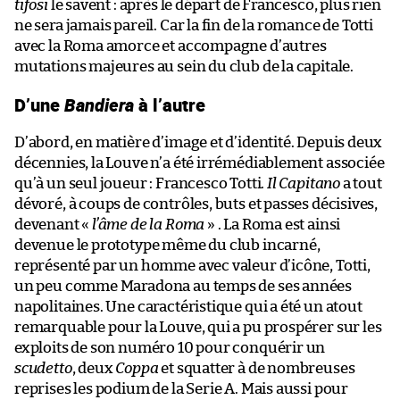
tifosi
le savent : après le départ de Francesco, plus rien
ne sera jamais pareil. Car la fin de la romance de Totti
avec la Roma amorce et accompagne d’autres
mutations majeures au sein du club de la capitale.
D’une
Bandiera
à l’autre
D’abord, en matière d’image et d’identité. Depuis deux
décennies, la Louve n’a été irrémédiablement associée
qu’à un seul joueur : Francesco Totti.
Il Capitano
a tout
dévoré, à coups de contrôles, buts et passes décisives,
devenant «
l’âme de la Roma
» . La Roma est ainsi
devenue le prototype même du club incarné,
représenté par un homme avec valeur d’icône, Totti,
un peu comme Maradona au temps de ses années
napolitaines. Une caractéristique qui a été un atout
remarquable pour la Louve, qui a pu prospérer sur les
exploits de son numéro 10 pour conquérir un
scudetto
, deux
Coppa
et squatter à de nombreuses
reprises les podium de la Serie A. Mais aussi pour