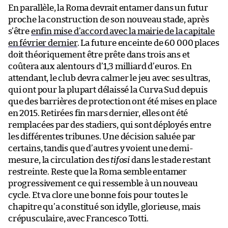
En parallèle, la Roma devrait entamer dans un futur
proche la construction de son nouveau stade, après
s’être
enfin mise d’accord avec la mairie de la capitale
en février dernier
. La future enceinte de 60 000 places
doit théoriquement être prête dans trois ans et
coûtera aux alentours d’1,3 milliard d’euros. En
attendant, le club devra calmer le jeu avec ses ultras,
qui ont pour la plupart délaissé la Curva Sud depuis
que des barrières de protection ont été mises en place
en 2015. Retirées fin mars dernier, elles ont été
remplacées par des stadiers, qui sont déployés entre
les différentes tribunes. Une décision saluée par
certains, tandis que d’autres y voient une demi-
mesure, la circulation des
tifosi
dans le stade restant
restreinte. Reste que la Roma semble entamer
progressivement ce qui ressemble à un nouveau
cycle. Et va clore une bonne fois pour toutes le
chapitre qu’a constitué son idylle, glorieuse, mais
crépusculaire, avec Francesco Totti.