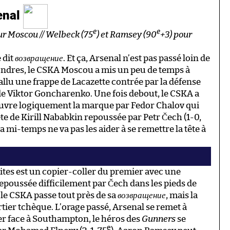
enal
e
e
ur Moscou // Welbeck (75
) et Ramsey (90
+3) pour
 dit
возвращение
. Et ça, Arsenal n’est pas passé loin de
Londres, le CSKA Moscou a mis un peu de temps à
fallu une frappe de Lacazette contrée par la défense
e Viktor Goncharenko. Une fois debout, le CSKA a
ouvre logiquement la marque par Fedor Chalov qui
e de Kirill Nababkin repoussée par Petr Čech (1-0,
 la mi-temps ne va pas les aider à se remettre la tête à
ites est un copier-coller du premier avec une
epoussée difficilement par Čech dans les pieds de
 le CSKA passe tout près de sa
возвращение
, mais la
rtier tchèque. L’orage passé, Arsenal se remet à
er face à Southampton, le héros des
Gunners
se
e