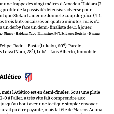
par une frappe des vingt mètres d’Amadou Haidara (2-
 profite de la passivité défensive adverse pour
ant que Stefan Lainer ne donne le coup de grâce (4-1,
 ces trois buts encaissés en quatre minutes, mais n’a
 a un derby face un demi-finaliste de C1 à jouer.
e
ho, Ulmer – Haidara, Yabo (Minamino, 84
), Schlager, Berisha – Hwang
e
 Felipe, Radu – Basta (Lukaku, 60
), Parolo,
e
as Leiva (Nani, 78
), Lulić – Luis Alberto, Immobile.
Atlético
ur, mais l’Atlético est en demi-finales. Sous une pluie
2-0 à l’aller, a très vite fait comprendre aux
e jusqu’au bout avec une tactique simple : envoyer
i aurait pu être payante, mais la tête de Marcos Acuna