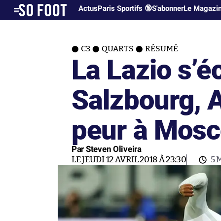
Actus
Paris Sportifs 🔞
S'abonner
Le Magazi
C3
QUARTS
RÉSUMÉ
La Lazio s’é
Salzbourg, A
peur à Mos
Par Steven Oliveira
LE JEUDI 12 AVRIL 2018 À 23:30
5 