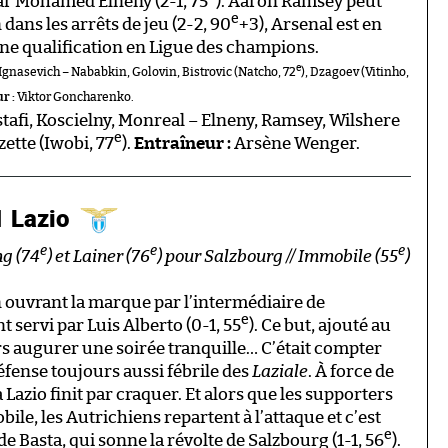
r Mohamed Elneny (2-1, 75
). Aaron Ramsey peut
e
 dans les arrêts de jeu (2-2, 90
+3), Arsenal est en
une qualification en Ligue des champions.
e
 Ignasevich – Nababkin, Golovin, Bistrovic (Natcho, 72
), Dzagoev (Vitinho,
r :
Viktor Goncharenko.
tafi, Koscielny, Monreal – Elneny, Ramsey, Wilshere
e
zette (Iwobi, 77
).
Entraîneur :
Arsène Wenger.
1 Lazio
e
e
e
ng (74
) et Lainer (76
) pour Salzbourg // Immobile (55
)
en ouvrant la marque par l’intermédiaire de
e
 servi par Luis Alberto (0-1, 55
). Ce but, ajouté au
lors augurer une soirée tranquille… C’était compter
défense toujours aussi fébrile des
Laziale
. À force de
la Lazio finit par craquer. Et alors que les supporters
ile, les Autrichiens repartent à l’attaque et c’est
e
e Basta, qui sonne la révolte de Salzbourg (1-1, 56
).