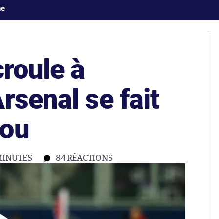
ne
croule à
rsenal se fait
cou
MINUTES
84
RÉACTIONS