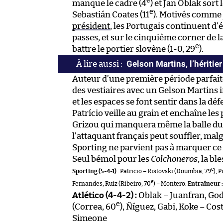
e
manque le cadre (4
) et Jan Oblak sort
e
Sebastián Coates (11
). Motivés comme
président
, les Portugais continuent d’é
passes, et sur le cinquième corner de l
e
battre le portier slovène (1-0, 29
).
Gelson Martins, l’héritier
Auteur d’une première période parfaite
des vestiaires avec un Gelson Martins 
et les espaces se font sentir dans la d
Patrício veille au grain et enchaîne l
Grizou qui manquera même la balle du 
l’attaquant français peut souffler, mal
Sporting ne parvient pas à marquer ce s
Seul bémol pour les
Colchoneros
, la b
e
Sporting (5-4-1) :
Patricio – Ristovski (Doumbia, 79
), 
e
Fernandes, Ruiz (Ribeiro, 70
) – Montero.
Entraîneur :
Atlético (4-4-2) :
Oblak – Juanfran, God
e
(Correa, 60
), Ñíguez, Gabi, Koke – Cost
Simeone