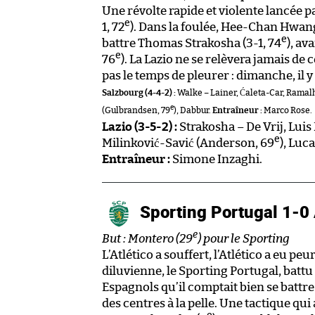
Une révolte rapide et violente lancée 
e
1, 72
). Dans la foulée, Hee-Chan Hwang
e
battre Thomas Strakosha (3-1, 74
), av
e
76
). La Lazio ne se relèvera jamais de
pas le temps de pleurer : dimanche, il y
Salzbourg (4-4-2) :
Walke – Lainer, Ćaleta-Car, Ramal
e
(Gulbrandsen, 79
), Dabbur.
Entraîneur :
Marco Rose.
Lazio (3-5-2) :
Strakosha – De Vrij, Luis
e
Milinković-Savić (Anderson, 69
), Luc
Entraîneur :
Simone Inzaghi.
Sporting Portugal 1-0 
e
But : Montero (29
) pour le Sporting
L’Atlético a souffert, l’Atlético a eu pe
diluvienne, le Sporting Portugal, battu 
Espagnols qu’il comptait bien se battr
des centres à la pelle. Une tactique qu