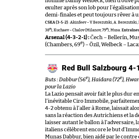
nomme Danny Welbeck, bien trouvé pa
exulter après son lob pour l’égalisation
demi-finales et peut toujours rêver à 
CSKA (3-5-2) :
Akinfeev – V. Berezutski, A. Berezutski,
e
e
38
), Kuchaev – Chalov (Milanov, 79
), Musa.
Entraîneu
Arsenal (4-3-2-1) :
Čech – Bellerín, Mus
e
(Chambers, 69
) – Özil, Welbeck – Laca
Red Bull Salzbourg 4-
e
e
Buts : Dabbur (56
), Haidara (72
), Hwa
pour la Lazio
La Lazio pensait avoir fait le plus dur 
l’inévitable Ciro Immobile, parfaitement
4-2 obtenu à l’aller à Rome, laissait a
sans la réaction des Autrichiens et la 
laisser autant le ballon à l’adversaire, 
italiens célèbrent encore le but d’Immob
Munas Dabbur, bien aidé par le contre d