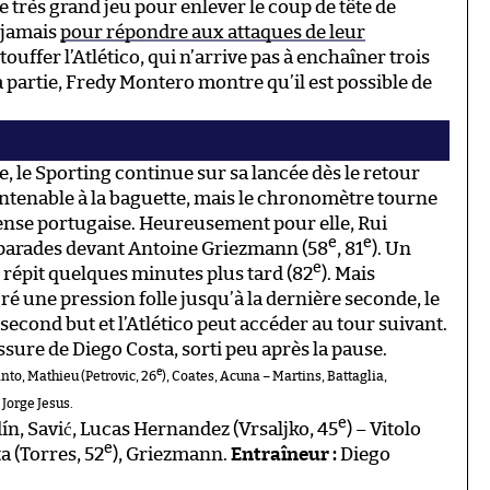
 le très grand jeu pour enlever le coup de tête de
 jamais
pour répondre aux attaques de leur
touffer l’Atlético, qui n’arrive pas à enchaîner trois
a partie, Fredy Montero montre qu’il est possible de
, le Sporting continue sur sa lancée dès le retour
intenable à la baguette, mais le chronomètre tourne
éfense portugaise. Heureusement pour elle, Rui
e
e
es parades devant Antoine Griezmann (58
, 81
). Un
e
répit quelques minutes plus tard (82
). Mais
gré une pression folle jusqu’à la dernière seconde, le
econd but et l’Atlético peut accéder au tour suivant.
lessure de Diego Costa, sorti peu après la pause.
e
Pinto, Mathieu (Petrovic, 26
), Coates, Acuna – Martins, Battaglia,
Jorge Jesus.
e
ín, Savić, Lucas Hernandez (Vrsaljko, 45
) – Vitolo
e
a (Torres, 52
), Griezmann.
Entraîneur :
Diego