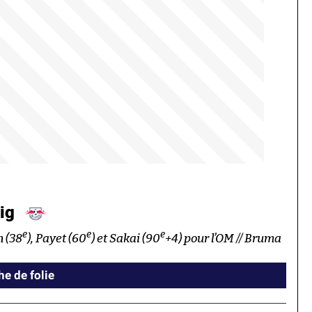
zig
e
e
e
n (38
), Payet (60
) et Sakai (90
+4) pour l’OM // Bruma
he de folie