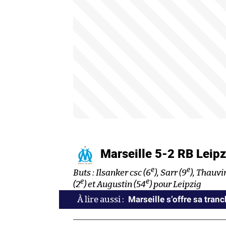
Marseille 5-2 RB Leip
e
e
Buts : Ilsanker csc (6
), Sarr (9
), Thauvi
e
e
(2
) et Augustin (54
) pour Leipzig
Marseille s’offre sa tranc