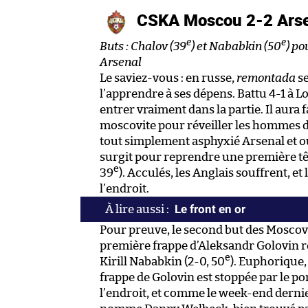
CSKA Moscou 2-2 Ars
e
e
Buts : Chalov (39
) et Nababkin (50
) po
Arsenal
Le saviez-vous : en russe,
remontada
se
l’apprendre à ses dépens. Battu 4-1 à 
entrer vraiment dans la partie. Il aura 
moscovite pour réveiller les hommes d
tout simplement asphyxié Arsenal et 
surgit pour reprendre une première têt
e
39
). Acculés, les Anglais souffrent, et
l’endroit.
Le front en or
Pour preuve, le second but des Moscov
première frappe d’Aleksandr Golovin r
e
Kirill Nababkin (2-0, 50
). Euphorique,
frappe de Golovin est stoppée par le po
l’endroit, et comme le week-end derni