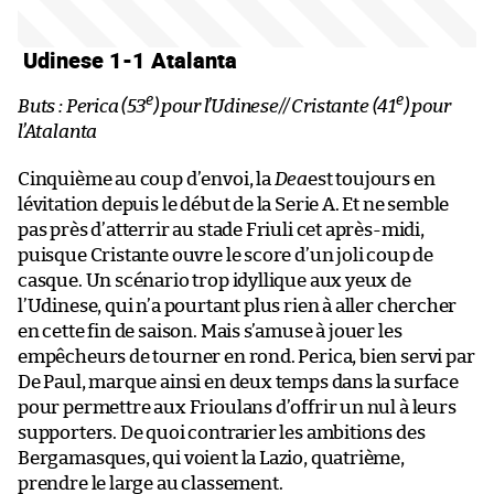
Udinese 1-1 Atalanta
e
e
Buts : Perica (53
) pour l’Udinese// Cristante (41
) pour
l’Atalanta
Cinquième au coup d’envoi, la
Dea
est toujours en
lévitation depuis le début de la Serie A. Et ne semble
pas près d’atterrir au stade Friuli cet après-midi,
puisque Cristante ouvre le score d’un joli coup de
casque. Un scénario trop idyllique aux yeux de
l’Udinese, qui n’a pourtant plus rien à aller chercher
en cette fin de saison. Mais s’amuse à jouer les
empêcheurs de tourner en rond. Perica, bien servi par
De Paul, marque ainsi en deux temps dans la surface
pour permettre aux Frioulans d’offrir un nul à leurs
supporters. De quoi contrarier les ambitions des
Bergamasques, qui voient la Lazio, quatrième,
prendre le large au classement.