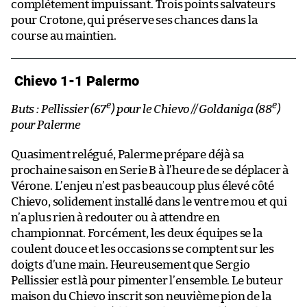
complètement impuissant. Trois points salvateurs
pour Crotone, qui préserve ses chances dans la
course au maintien.
Chievo 1-1 Palermo
e
e
Buts : Pellissier (67
) pour le Chievo // Goldaniga (88
)
pour Palerme
Quasiment relégué, Palerme prépare déjà sa
prochaine saison en Serie B à l’heure de se déplacer à
Vérone. L’enjeu n’est pas beaucoup plus élevé côté
Chievo, solidement installé dans le ventre mou et qui
n’a plus rien à redouter ou à attendre en
championnat. Forcément, les deux équipes se la
coulent douce et les occasions se comptent sur les
doigts d’une main. Heureusement que Sergio
Pellissier est là pour pimenter l’ensemble. Le buteur
maison du Chievo inscrit son neuvième pion de la