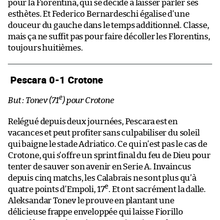
pour la Fiorentina, qui se décide à laisser parler ses
esthètes. Et Federico Bernardeschi égalise d’une
douceur du gauche dans le temps additionnel. Classe,
mais ça ne suffit pas pour faire décoller les Florentins,
toujours huitièmes.
Pescara 0-1 Crotone
e
But : Tonev (71
) pour Crotone
Relégué depuis deux journées, Pescara est en
vacances et peut profiter sans culpabiliser du soleil
qui baigne le stade Adriatico. Ce qui n’est pas le cas de
Crotone, qui s’offre un sprint final du feu de Dieu pour
tenter de sauver son avenir en Serie A. Invaincus
depuis cinq matchs, les Calabrais ne sont plus qu’à
e
quatre points d’Empoli, 17
. Et ont sacrément la dalle.
Aleksandar Tonev le prouve en plantant une
délicieuse frappe enveloppée qui laisse Fiorillo