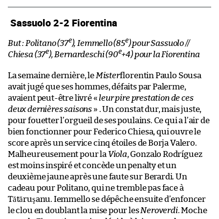
Sassuolo 2-2 Fiorentina
e
e
But : Politano (37
), Iemmello (85
) pour Sassuolo //
e
e
Chiesa (37
), Bernardeschi (90
+4) pour la Fiorentina
La semaine dernière, le
Mister
florentin Paulo Sousa
avait jugé que ses hommes, défaits par Palerme,
avaient peut-être livré «
leur pire prestation de ces
deux dernières saisons
» . Un constat dur, mais juste,
pour fouetter l’orgueil de ses poulains. Ce qui a l’air de
bien fonctionner pour Federico Chiesa, qui ouvre le
score après un service cinq étoiles de Borja Valero.
Malheureusement pour la
Viola
, Gonzalo Rodríguez
est moins inspiré et concède un penalty et un
deuxième jaune après une faute sur Berardi. Un
cadeau pour Politano, qui ne tremble pas face à
Tătăruşanu. Iemmello se dépêche ensuite d’enfoncer
le clou en doublant la mise pour les
Neroverdi
. Moche