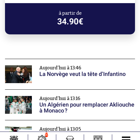
à partir de
34.90€
Aujourd'hui à 13:46
La Norvège veut la tête d’Infantino
Aujourd'hui à 13:16
Un Algérien pour remplacer Akliouche
à Monaco ?
Aujourd'hui à 13:05
L'ancien Montpelliérain Junior
10