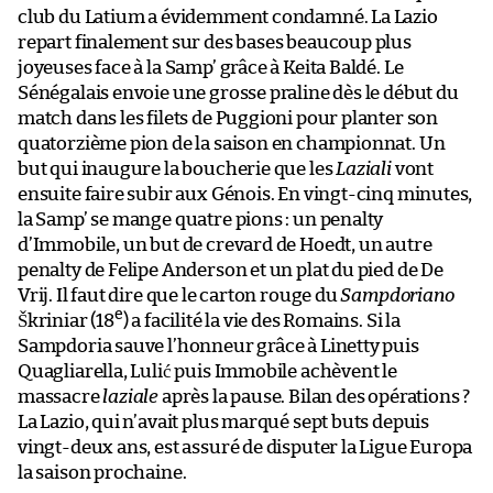
club du Latium a évidemment condamné. La Lazio
repart finalement sur des bases beaucoup plus
joyeuses face à la Samp’ grâce à Keita Baldé. Le
Sénégalais envoie une grosse praline dès le début du
match dans les filets de Puggioni pour planter son
quatorzième pion de la saison en championnat. Un
but qui inaugure la boucherie que les
Laziali
vont
ensuite faire subir aux Génois. En vingt-cinq minutes,
la Samp’ se mange quatre pions : un penalty
d’Immobile, un but de crevard de Hoedt, un autre
penalty de Felipe Anderson et un plat du pied de De
Vrij. Il faut dire que le carton rouge du
Sampdoriano
e
Škriniar (18
) a facilité la vie des Romains. Si la
Sampdoria sauve l’honneur grâce à Linetty puis
Quagliarella, Lulić puis Immobile achèvent le
massacre
laziale
après la pause. Bilan des opérations ?
La Lazio, qui n’avait plus marqué sept buts depuis
vingt-deux ans, est assuré de disputer la Ligue Europa
la saison prochaine.