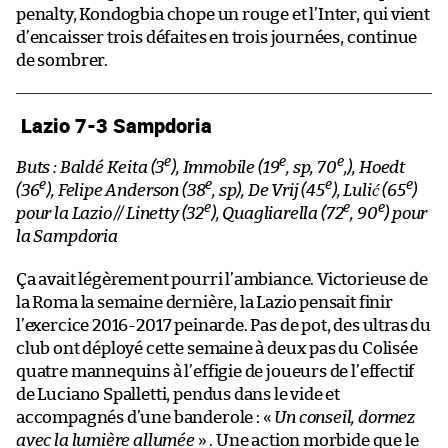
penalty, Kondogbia chope un rouge et l’Inter, qui vient
d’encaisser trois défaites en trois journées, continue
de sombrer.
Lazio 7-3 Sampdoria
e
e
e
Buts : Baldé Keita (3
), Immobile (19
, sp, 70
,), Hoedt
e
e
e
e
(36
), Felipe Anderson (38
, sp), De Vrij (45
), Lulić (65
)
e
e
e
pour la Lazio // Linetty (32
), Quagliarella (72
, 90
) pour
la Sampdoria
Ça avait légèrement pourri l’ambiance. Victorieuse de
la Roma la semaine dernière, la Lazio pensait finir
l’exercice 2016-2017 peinarde. Pas de pot, des ultras du
club ont déployé cette semaine à deux pas du Colisée
quatre mannequins à l’effigie de joueurs de l’effectif
de Luciano Spalletti, pendus dans le vide et
accompagnés d’une banderole : «
Un conseil, dormez
avec la lumière allumée
» . Une action morbide que le