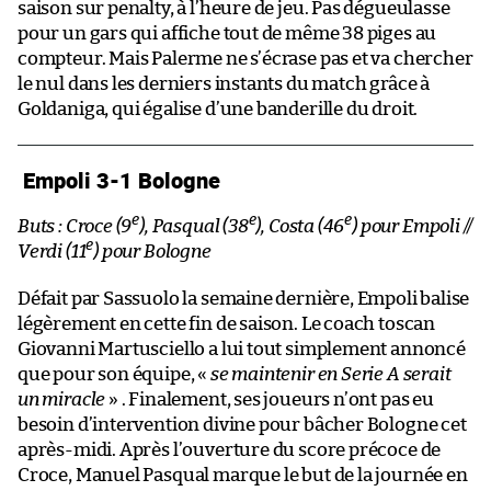
saison sur penalty, à l’heure de jeu. Pas dégueulasse
pour un gars qui affiche tout de même 38 piges au
compteur. Mais Palerme ne s’écrase pas et va chercher
le nul dans les derniers instants du match grâce à
Goldaniga, qui égalise d’une banderille du droit.
Empoli 3-1 Bologne
e
e
e
Buts : Croce (9
), Pasqual (38
), Costa (46
) pour Empoli //
e
Verdi (11
) pour Bologne
Défait par Sassuolo la semaine dernière, Empoli balise
légèrement en cette fin de saison. Le coach toscan
Giovanni Martusciello a lui tout simplement annoncé
que pour son équipe, «
se maintenir en Serie A serait
un miracle
» . Finalement, ses joueurs n’ont pas eu
besoin d’intervention divine pour bâcher Bologne cet
après-midi. Après l’ouverture du score précoce de
Croce, Manuel Pasqual marque le but de la journée en