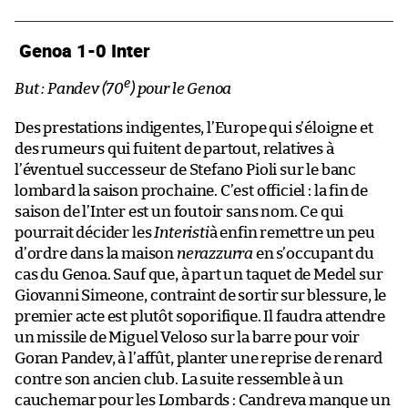
Genoa 1-0 Inter
e
But : Pandev (70
) pour le Genoa
Des prestations indigentes, l’Europe qui s’éloigne et
des rumeurs qui fuitent de partout, relatives à
l’éventuel successeur de Stefano Pioli sur le banc
lombard la saison prochaine. C’est officiel : la fin de
saison de l’Inter est un foutoir sans nom. Ce qui
pourrait décider les
Interisti
à enfin remettre un peu
d’ordre dans la maison
nerazzurra
en s’occupant du
cas du Genoa. Sauf que, à part un taquet de Medel sur
Giovanni Simeone, contraint de sortir sur blessure, le
premier acte est plutôt soporifique. Il faudra attendre
un missile de Miguel Veloso sur la barre pour voir
Goran Pandev, à l’affût, planter une reprise de renard
contre son ancien club. La suite ressemble à un
cauchemar pour les Lombards : Candreva manque un