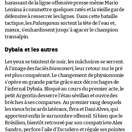
harassant de la ligne offensive presse même Mario
Lemina à commettre quelques ratés et la vieille garde
défensive à resserrer les lignes. Dans cette bataille
tactique, les
Palanganas
sortent la tête de l’eau et,
mieux, s’enhardissent jusqu’à agacer le champion
transalpin.
Dybala et les autres
Les yeux se teintent de noir, les mâchoires se serrent.
À l’image des faciès
bianconeri
, leur retour sur le pré
est plus conquérant. Le changement de physionomie
s’opère en grande partie grâce aux décrochages de
l’infernal Dybala. Bloqué au cours du premier acte, le
petit Argentin desserre l’étau sévillan et ouvre des
brèches à ses comparses. Au premier rang desquels
les vieux briscards latéraux, Évra et Dani Alves, qui
apportent enfin le surnombre offensif. Si bien que le
Brésilien, bientôt retrouvé par son compatriote Alex
Sandro, perfore l’aile d’Escudero et régale ses pointes