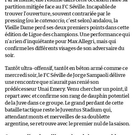
partition mitigée face au FC Séville. Incapable de
trouver l’ouverture, souvent contrariée par le
pressing (ou le
catenaccio
, c’est selon) andalou, la
Vieille Dame perd ses deux premiers points dans cette
édition de Ligue des champions. Une performance qui
n’a rien d’inquiétante pour Max Allegri, mais qui
confirme les différents visages de son adversaire du
soir.
Tantôt ultra-offensif, tantôt en béton armé comme ce
mercredi soir, le FC Séville de Jorge Sampaoli délivre
une rencontre que n’aurait pas renié son
prédécesseur Unai Emery. Venu chercher un point, il
repart avec et confirme son rang de dauphin potentiel
de la Juve dans ce groupe. Le grand perdant de cette
bataille tactique reste le Juventus Stadium qui,
attendant monts et merveilles de sa doublette
argentine, se retrouve avec le premier nul de la saison.