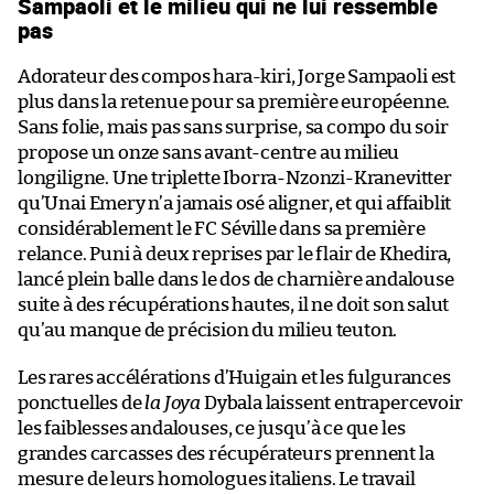
Sampaoli et le milieu qui ne lui ressemble
pas
Adorateur des compos hara-kiri, Jorge Sampaoli est
plus dans la retenue pour sa première européenne.
Sans folie, mais pas sans surprise, sa compo du soir
propose un onze sans avant-centre au milieu
longiligne. Une triplette Iborra-Nzonzi-Kranevitter
qu’Unai Emery n’a jamais osé aligner, et qui affaiblit
considérablement le FC Séville dans sa première
relance. Puni à deux reprises par le flair de Khedira,
lancé plein balle dans le dos de charnière andalouse
suite à des récupérations hautes, il ne doit son salut
qu’au manque de précision du milieu teuton.
Les rares accélérations d’Huigain et les fulgurances
ponctuelles de
la Joya
Dybala laissent entrapercevoir
les faiblesses andalouses, ce jusqu’à ce que les
grandes carcasses des récupérateurs prennent la
mesure de leurs homologues italiens. Le travail