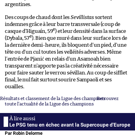
argentines.
Des coups de chaud dont les
Sevillistas
sortent
indemnes grâce à leur barre transversale (coup de
e
casque d’Higuaín, 59
) et leur densité dans la surface
e
(Dybala, 57
). Bien que muré dans leur surface lors de
la dernière demi-heure, ils bloquent d’un pied, d’une
tête ou d’un cul toutes les velléités adverses. Même
l’entrée de Pjanić en relais d’un Asamoah bien
transparent n’apporte pas la créativité nécessaire
pour faire sauter le verrou sévillan. Au coup de sifflet
final, le nul fait surtout sourire Sampaoli et ses
ouailles.
Résultats et classement de la Ligue des champions
Retrouvez
toute l’actualité de la Ligue des champions
Le PSG tenu en échec avant la Supercoupe d'Europe
Par Robin Delorme