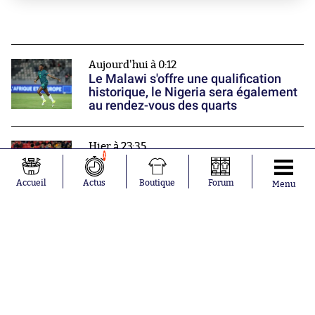
Aujourd'hui à 0:12
Le Malawi s'offre une qualification
historique, le Nigeria sera également
au rendez-vous des quarts
Hier à 23:35
1
Steven Nzonzi explique pourquoi il a
choisi Dunkerque
Accueil
Actus
Boutique
Forum
Menu
Hier à 23:02
Le PSG perd son premier trophée de
la saison
Nos partenaires