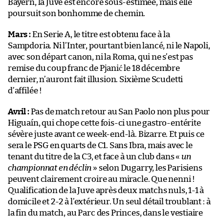
Bayern, la Juve est encore sous-estimée, mais elle
poursuit son bonhomme de chemin.
Mars :
En Serie A, le titre est obtenu face à la
Sampdoria. Ni l’Inter, pourtant bien lancé, ni le Napoli,
avec son départ canon, ni la Roma, qui ne s’est pas
remise du coup franc de Pjanić le 18 décembre
dernier, n’auront fait illusion. Sixième Scudetti
d’affilée !
Avril :
Pas de match retour au San Paolo non plus pour
Higuaín, qui chope cette fois-ci une gastro-entérite
sévère juste avant ce week-end-là. Bizarre. Et puis ce
sera le PSG en quarts de C1. Sans Ibra, mais avec le
tenant du titre de la C3, et face à un club dans «
un
championnat en déclin
» selon Dugarry, les Parisiens
peuvent clairement croire au miracle. Que nenni !
Qualification de la Juve après deux matchs nuls, 1-1 à
domicile et 2-2 à l’extérieur. Un seul détail troublant : à
la fin du match, au Parc des Princes, dans le vestiaire