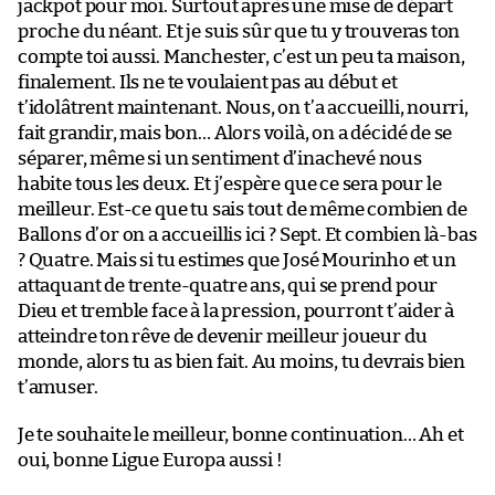
jackpot pour moi. Surtout après une mise de départ
proche du néant. Et je suis sûr que tu y trouveras ton
compte toi aussi. Manchester, c’est un peu ta maison,
finalement. Ils ne te voulaient pas au début et
t’idolâtrent maintenant. Nous, on t’a accueilli, nourri,
fait grandir, mais bon… Alors voilà, on a décidé de se
séparer, même si un sentiment d’inachevé nous
habite tous les deux. Et j’espère que ce sera pour le
meilleur. Est-ce que tu sais tout de même combien de
Ballons d’or on a accueillis ici ? Sept. Et combien là-bas
? Quatre. Mais si tu estimes que José Mourinho et un
attaquant de trente-quatre ans, qui se prend pour
Dieu et tremble face à la pression, pourront t’aider à
atteindre ton rêve de devenir meilleur joueur du
monde, alors tu as bien fait. Au moins, tu devrais bien
t’amuser.
Je te souhaite le meilleur, bonne continuation… Ah et
oui, bonne Ligue Europa aussi !