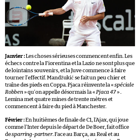
Janvier :
Les choses sérieuses commencent enfin. Les
échecs contre la Fiorentina et la Lazio ne sont plus que
de lointains souvenirs, et la Juve commence à faire
tourner l’effectif. Mandžukić se fait un peu chier et
traîne des pieds en Coppa. Pjaca réinvente la «
spéciale
Robben
» qu’on appelle désormais la «
Pjaca 47
» .
Lemina met quatre mines de trente mètres et
commencent à faire du pied à Manchester.
Février :
En huitièmes de finale de C1, l’Ajax, qui joue
comme l’Inter depuis le départ de De Boer, fait office
de
sparring-partner
. Face au Barça, au Real et au