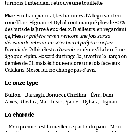
turinois, l’intendant retrouve une touillette.
Mai :
En championnat, les hommes d’Allegri sont en
roue libre. Higuaín et Dybala ont marqué plus de 80%
des buts de la Juve à eux deux. D’ailleurs, en regardant
ça, Messi «
préfère revenir encore une fois sur sa
décision de retraite en sélection et préfère confier
l’avenir de l’
Albiceleste
à l’avenir
» même s’il a le même
âge que Pipita. Hasard du tirage, la Juve tire le Barça en
demies de C1, mais échoue encore une fois face aux
Catalans. Messi, lui, ne change pas d’avis.
Le onze type
Buffon – Barzagli, Bonucci, Chiellini – Évra, Dani
Alves, Khedira, Marchisio, Pjanić – Dybala, Higuaín
La charade
– Mon premier est la meilleure partie du pain.- Mon