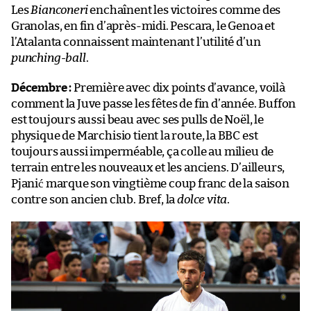
Les
Bianconeri
enchaînent les victoires comme des
Granolas, en fin d’après-midi. Pescara, le Genoa et
l’Atalanta connaissent maintenant l’utilité d’un
punching-ball
.
Décembre :
Première avec dix points d’avance, voilà
comment la Juve passe les fêtes de fin d’année. Buffon
est toujours aussi beau avec ses pulls de Noël, le
physique de Marchisio tient la route, la BBC est
toujours aussi imperméable, ça colle au milieu de
terrain entre les nouveaux et les anciens. D’ailleurs,
Pjanić marque son vingtième coup franc de la saison
contre son ancien club. Bref, la
dolce vita
.