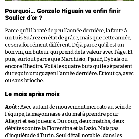
Pourquoi… Gonzalo Higuaín va enfin finir
Soulier d’or ?
Parce qu’il l’a raté de peu l’année dernière, la faute à
un Luis Suárez en état de grâce, mais que cette année,
ce sera forcément différent. Déjà parce qu’il est un
bon vin, un buteur qui prend de la valeur avec l’âge. Et
puis, surtout parce que Marchisio, Pjanić, Dybala ou
encore Khedira. Voilà les quatre buts qui le séparaient
du requin uruguayen l’année dernière. Et tout ça, avec
ou sans brioche.
Le mois après mois
Août :
Avec autant de mouvement mercato au sein de
l’équipe, la mayonnaise a du mal à prendre pour
Allegri et ses joueurs. Du coup, deux matchs, deux
défaites contre la Fiorentina et la Lazio. Mais pas
d’inquiétude à Turin. Seul détail notable : dans les