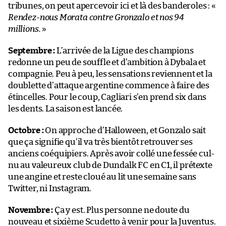
tribunes, on peut apercevoir ici et là des banderoles : «
Rendez-nous Morata contre Gronzalo et nos 94
millions.
»
Septembre :
L’arrivée de la Ligue des champions
redonne un peu de souffle et d’ambition à Dybala et
compagnie. Peu à peu, les sensations reviennent et la
doublette d’attaque argentine commence à faire des
étincelles. Pour le coup, Cagliari s’en prend six dans
les dents. La saison est lancée.
Octobre :
On approche d’Halloween, et Gonzalo sait
que ça signifie qu’il va très bientôt retrouver ses
anciens coéquipiers. Après avoir collé une fessée cul-
nu au valeureux club de Dundalk FC en C1, il prétexte
une angine et reste cloué au lit une semaine sans
Twitter, ni Instagram.
Novembre :
Ça y est. Plus personne ne doute du
nouveau et sixième Scudetto à venir pour la Juventus.