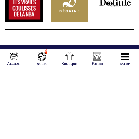
0
Accueil
Actus
Boutique
Forum
Menu
Abonnements
Contacts
La boutique SO PRESS
Mentions légales
Conditions générales d'utilisation
Publicité
Consentement RGPD
Recrutement
Joueurs en
Équipes en
tendance
tendance
Mohamed
Chelsea
Salah
Paris Saint-
Mykhailo
Germain
Mudryk
Bordeaux
Neymar
Olympique