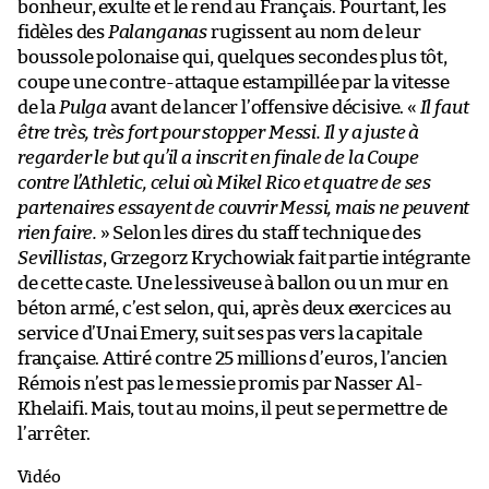
bonheur, exulte et le rend au Français. Pourtant, les
fidèles des
Palanganas
rugissent au nom de leur
boussole polonaise qui, quelques secondes plus tôt,
coupe une contre-attaque estampillée par la vitesse
de la
Pulga
avant de lancer l’offensive décisive. «
Il faut
être très, très fort pour stopper Messi. Il y a juste à
regarder le but qu’il a inscrit en finale de la Coupe
contre l’Athletic, celui où Mikel Rico et quatre de ses
partenaires essayent de couvrir Messi, mais ne peuvent
rien faire.
» Selon les dires du staff technique des
Sevillistas
, Grzegorz Krychowiak fait partie intégrante
de cette caste. Une lessiveuse à ballon ou un mur en
béton armé, c’est selon, qui, après deux exercices au
service d’Unai Emery, suit ses pas vers la capitale
française. Attiré contre 25 millions d’euros, l’ancien
Rémois n’est pas le messie promis par Nasser Al-
Khelaifi. Mais, tout au moins, il peut se permettre de
l’arrêter.
Vidéo