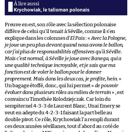
Krychowiak, le talisman polonais
Preuve en est, son rôle avec la sélection polonaise
diffère de celui qu’il tenait à Séville, comme il s’en
explique dans les colonnes d’
El Pais
: «
Avec la Pologne,
je joue un peu plus devant quand nous avons le ballon,
car j’ai plus de responsabilités offensives qu’à Séville.
Mais c’est normal, à Séville je joue avec Banega, qui a
une qualité technique incroyable, et je sais que ma
fonction est de voler le ballon pour le donner
proprement. Mais dans les deux cas, je profite, hein.
»
Un bagage étoffé, donc, qui lui permet «
de pouvoir
évoluer dans plusieurs rôles au milieu de terrain
» , est
convaincu Timothée Kolodziejczak. Car loin du
sempiternel 4-3-3 de Laurent Blanc, Unai Emery se
veut en adepte du 4-2-3-1 faisant la part belle au
double pivot. Ce rôle, Krychowiak l’a rempli durant
ces deux années sévillanes, tout d’abord au coté de