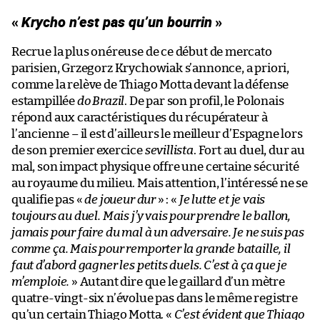
«
Krycho n’est pas qu’un bourrin
»
Recrue la plus onéreuse de ce début de mercato
parisien, Grzegorz Krychowiak s’annonce, a priori,
comme la relève de Thiago Motta devant la défense
estampillée
do Brazil
. De par son profil, le Polonais
répond aux caractéristiques du récupérateur à
l’ancienne – il est d’ailleurs le meilleur d’Espagne lors
de son premier exercice
sevillista
. Fort au duel, dur au
mal, son impact physique offre une certaine sécurité
au royaume du milieu. Mais attention, l’intéressé ne se
qualifie pas «
de joueur dur
» : «
Je lutte et je vais
toujours au duel. Mais j’y vais pour prendre le ballon,
jamais pour faire du mal à un adversaire. Je ne suis pas
comme ça. Mais pour remporter la grande bataille, il
faut d’abord gagner les petits duels. C’est à ça que je
m’emploie.
» Autant dire que le gaillard d’un mètre
quatre-vingt-six n’évolue pas dans le même registre
qu’un certain Thiago Motta. «
C’est évident que Thiago