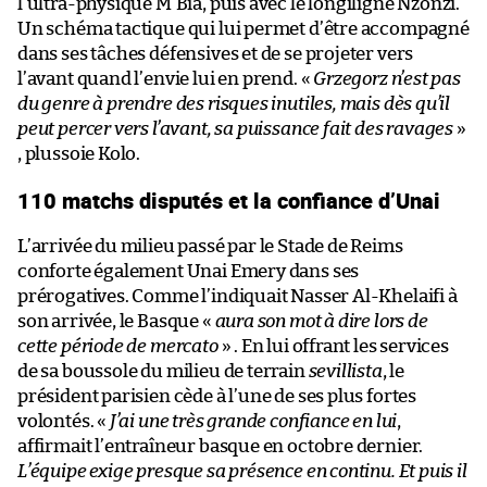
l’ultra-physique M’Bia, puis avec le longiligne Nzonzi.
Un schéma tactique qui lui permet d’être accompagné
dans ses tâches défensives et de se projeter vers
l’avant quand l’envie lui en prend. «
Grzegorz n’est pas
du genre à prendre des risques inutiles, mais dès qu’il
peut percer vers l’avant, sa puissance fait des ravages
»
, plussoie Kolo.
110 matchs disputés et la confiance d’Unai
L’arrivée du milieu passé par le Stade de Reims
conforte également Unai Emery dans ses
prérogatives. Comme l’indiquait Nasser Al-Khelaifi à
son arrivée, le Basque «
aura son mot à dire lors de
cette période de mercato
» . En lui offrant les services
de sa boussole du milieu de terrain
sevillista
, le
président parisien cède à l’une de ses plus fortes
volontés. «
J’ai une très grande confiance en lui
,
affirmait l’entraîneur basque en octobre dernier.
L’équipe exige presque sa présence en continu. Et puis il