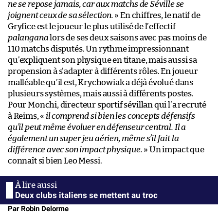
ne se repose jamais, car aux matchs de Séville se
joignent ceux de sa sélection.
» En chiffres, le natif de
Gryfice est le joueur le plus utilisé de l’effectif
palangana
lors de ses deux saisons avec pas moins de
110 matchs disputés. Un rythme impressionnant
qu’expliquent son physique en titane, mais aussi sa
propension à s’adapter à différents rôles. En joueur
malléable qu’il est, Krychowiak a déjà évolué dans
plusieurs systèmes, mais aussi à différents postes.
Pour Monchi, directeur sportif sévillan qui l’a recruté
à Reims, «
il comprend si bien les concepts défensifs
qu’il peut même évoluer en défenseur central. Il a
également un super jeu aérien, même s’il fait la
différence avec son impact physique.
» Un impact que
connaît si bien Leo Messi.
Deux clubs italiens se mettent au troc
Par Robin Delorme