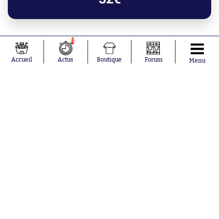
0
Accueil
Actus
Boutique
Forum
Menu
Hier à 23:00
Benfica, Beşiktaş et Anderlecht
prennent une option pour les barrages
Hier à 22:48
Infantino a encore un soutien
Hier à 22:00
Monaco poursuit sa prépa par une
victoire
Nos partenaires