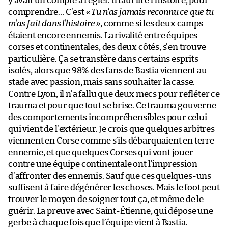
y avait un compte à régler. Il faut lire l’histoire, pour
comprendre… C’est
« Tu n’as jamais reconnu ce que tu
m’as fait dans l’histoire »
, comme si les deux camps
étaient encore ennemis. La rivalité entre équipes
corses et continentales, des deux côtés, s’en trouve
particulière. Ça se transfère dans certains esprits
isolés, alors que 98% des fans de Bastia viennent au
stade avec passion, mais sans souhaiter la casse.
Contre Lyon, il n’a fallu que deux mecs pour refléter ce
trauma et pour que tout se brise. Ce trauma gouverne
des comportements incompréhensibles pour celui
qui vient de l’extérieur. Je crois que quelques arbitres
viennent en Corse comme s’ils débarquaient en terre
ennemie, et que quelques Corses qui vont jouer
contre une équipe continentale ont l’impression
d’affronter des ennemis. Sauf que ces quelques-uns
suffisent à faire dégénérer les choses. Mais le foot peut
trouver le moyen de soigner tout ça, et même de le
guérir. La preuve avec Saint-Étienne, qui dépose une
gerbe à chaque fois que l’équipe vient à Bastia.