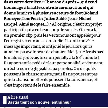
dans votre dernière « Chanson d’après » , qui rend
hommage à la lutte contre le coronavirus et qui
donne le micro à plusieurs acteurs du foot (Roland
Romeyer, Loïc Perrin, Julien Sablé, Jean-Michel
Larqué, Aimé Jacquet…) ?
À l’origine, c’était un projet
participatif qui a eu beaucoup de succès. On en a fait
un premier clip, puis les Verts nous ont appelés pour
l’enregistrer eux aussi en studio. Ils ont trouvé le
message important, et ont joué le jeu alors qu’ils
auraient pu avoir peur de chanter. Moi, je ne ferais pas
e
le malin si je devais tirer un penalty à la 88
minute !
Ils apportent le poids de leur personnalité, et donnent
un écho non négligeable aux paroles. On dit qu’ils
poussent la chansonnette, mais ils ne poussent pas
que la chansonnette : ils poussent la conscience, et
c’est important de le faire ensemble.
Bastia tient son nouvel entraîneur