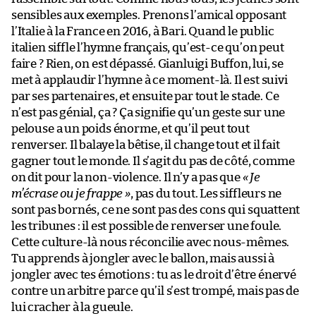
sensibles aux exemples. Prenons l’amical opposant
l’Italie à la France en 2016, à Bari. Quand le public
italien siffle l’hymne français, qu’est-ce qu’on peut
faire ? Rien, on est dépassé. Gianluigi Buffon, lui, se
met à applaudir l’hymne à ce moment-là. Il est suivi
par ses partenaires, et ensuite par tout le stade. Ce
n’est pas génial, ça ? Ça signifie qu’un geste sur une
pelouse a un poids énorme, et qu’il peut tout
renverser. Il balaye la bêtise, il change tout et il fait
gagner tout le monde. Il s’agit du pas de côté, comme
on dit pour la non-violence. Il n’y a pas que
« Je
m’écrase ou je frappe »
, pas du tout. Les siffleurs ne
sont pas bornés, ce ne sont pas des cons qui squattent
les tribunes : il est possible de renverser une foule.
Cette culture-là nous réconcilie avec nous-mêmes.
Tu apprends à jongler avec le ballon, mais aussi à
jongler avec tes émotions : tu as le droit d’être énervé
contre un arbitre parce qu’il s’est trompé, mais pas de
lui cracher à la gueule.