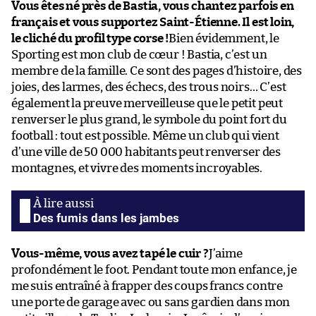
Vous êtes né près de Bastia, vous chantez parfois en
français et vous supportez Saint-Étienne. Il est loin,
le cliché du profil type corse !
Bien évidemment, le
Sporting est mon club de cœur ! Bastia, c’est un
membre de la famille. Ce sont des pages d’histoire, des
joies, des larmes, des échecs, des trous noirs… C’est
également la preuve merveilleuse que le petit peut
renverser le plus grand, le symbole du point fort du
football : tout est possible. Même un club qui vient
d’une ville de 50 000 habitants peut renverser des
montagnes, et vivre des moments incroyables.
Des fumis dans les jambes
Vous-même, vous avez tapé le cuir ?
J’aime
profondément le foot. Pendant toute mon enfance, je
me suis entraîné à frapper des coups francs contre
une porte de garage avec ou sans gardien dans mon