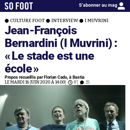
S’abonner au mag
CULTURE FOOT
INTERVIEW
I MUVRINI
Jean-François
Bernardini (I Muvrini) :
«
Le stade est une
école
»
Propos recueillis par Florian Cadu, à Bastia
LE MARDI 16 JUIN 2020 À 14:00
8'
15