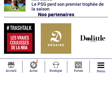
Le PSG perd son premier trophée de
la saison
Nos partenaires
1
Accueil
Actus
Boutique
Forum
Menu
Abonnements
Contacts
La boutique SO PRESS
Mentions légales
Conditions générales d'utilisation
Publicité
Consentement RGPD
Recrutement