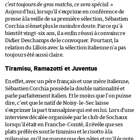
c’est toujours de gros matchs, ce sera spécial.
»
Aujourd’hui, lorsqu’il s’exprime en conférence de
presse à la veille de sa première sélection, Sébastien
Corchia n’émet plus le moindre doute. Parce qu’à
bientôt vingt-six ans, il a enfin réussi à convaincre
Didier Deschamps de le convoquer. Pourtant, la
relation du Lillois avec la sélection italienne n’a pas
toujours été aussi claire.
Tiramisu, Ramazotti et Juventus
En effet, avec un père français et une mère italienne,
Sébastien Corchia possède la double nationalité et
parle parfaitement italien. Et le moins que l’on puisse
dire, c’est que le natif de Noisy-le-Sec laisse
s’exprimer la part transalpine qui est en lui. Lors d’une
interview décalée organisée par le club de Sochaux
lorsqu’il était en Franche-Comté, il révèle que ses
plats préférés sont le tiramisu et le risotto à la
milanaise, qu’il ne mange que des pâtes et qu’il écoute