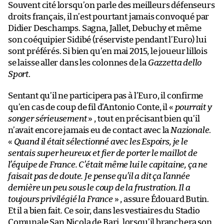
Souvent cité lorsqu’on parle des meilleurs défenseurs
droits français, il n’est pourtant jamais convoqué par
Didier Deschamps. Sagna, Jallet, Debuchy et même
son coéquipier Sidibé (réserviste pendant l’Euro) lui
sont préférés. Si bien qu’en mai 2015, le joueur lillois
se laisse aller dans les colonnes de la
Gazzetta dello
Sport
.
Sentant qu’il ne participera pas à l’Euro, il confirme
qu’en cas de coup de fil d’Antonio Conte, il «
pourrait y
songer sérieusement
» , tout en précisant bien qu’il
n’avait encore jamais eu de contact avec la
Nazionale
.
«
Quand il était sélectionné avec les Espoirs, je le
sentais super heureux et fier de porter le maillot de
l’équipe de France. C’était même lui le capitaine, ça ne
faisait pas de doute. Je pense qu’il a dit ça l’année
dernière un peu sous le coup de la frustration. Il a
toujours privilégié la France
» , assure Édouard Butin.
Et il a bien fait. Ce soir, dans les vestiaires du Stadio
Comunale San Nicola de Bari, lorsqu’il branchera son