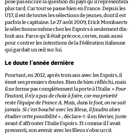
pose pas encore la question du pays qu’il représentera
plus tard. Car tout se passe bien en France. Depuis les
U17, il est de toutes les sélections de jeunes, dont il est
parfois le capitaine. Le 27 août 2009, Erick Mombaerts
le sélectionne même chez les Espoirs à seulement dix-
huit ans. Parce qu’il était précoce, certes, mais aussi
pour contrer les intentions de la Fédération italienne
qui gardait un œil sur lui.
Le doute l’année dernière
Pourtant, en 2012, après trois ans avec les Espoirs, il
émet ses premiers doutes. Rien de bien réfléchi, mais
il ne ferme pas complètement la porte à l’Italie. «
Pour
l’instant, il n’y a pas de choix à faire, car ma priorité
reste l’équipe de France A. Mais, dans le foot, on ne sait
jamais. Si c’est bouché avec les Bleus, il faudra alors
étudier cette possibilité
» , déclare-t-il en février, juste
avant d’affronter l’Italie Espoirs. Et comme il l’avait
pressenti, son avenir avec les Bleus s’obscurcit.