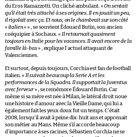
du Eros Ramazzotti. Un cliché ambulant. «
On sentait
qu’il était très attaché à ses origines. Il en jouait un peu,
il rigolait avec ça. Et nous, on le chambrait sur son côté
« italien »
» , se souvient Édouard Butin, son ancien
coéquipier à Sochaux. «
Il retournait quasiment
toujours en Italie pour les vacances. Il avait encore de la
famille là-bas
» , explique l’actuel attaquant de
Valenciennes.
Et surtout, depuis toujours, Corchia est fan de football
italien. «
Il suivait beaucoup la Serie A et les
performances de la
Squadra
. Il supportait la Juventus
avec ferveur
» , se remémore Édouard Butin. Car
même si sa mère est née à Milan, le latéral droit noue
une histoire d’amour avec la Vieille Dame, qui lui a
également fait les yeux doux fut un temps. C’était
2008, lorsqu’il avait à peine dix-huit ans et apprenait
son métier au Mans. Même s’il accorde beaucoup
d’importance à ses racines, Sébastien Corchia ne se