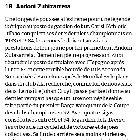
18. Andoni Zubizarreta
Une longévité poussée à l’extrême pour une légende
ibérique au poste de gardien de but. Car si l’Athletic
Bilbao conquiert ses deux derniers championnats en
1983 et 1984, les
Leones
le doivent aussi aux
prestations de leur jeune portier prometteur, Andoni
Zubizarreta. Élément en pleine progression, Zubi
récupère le poste de titulaire avec l’Espagne après
l’Euro 84 et cette terrible bourde de Luis Arconada.
Son arrivée à Barcelone après le Mondial 86 le place
dans un club à la recherche, comme lui, de nouveaux
défis. Le maître Johan Cruyff passe par là et donne au
dernier rempart basque un luxe non négligeable :
faire partie du premier Barça vainqueur de la Coupe
des clubs champions en 92. Avec quatre Ligas
consécutives entre 91 et 94, le gardien de la
Dream
Team
boucle un cycle fait de victoires et de joies
collectives. Sa fin de carrière sera moins glorieuse,