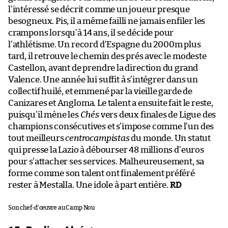
l’intéressé se décrit comme un joueur presque
besogneux. Pis, il a même failli ne jamais enfiler les
crampons lorsqu’à 14 ans, il se décide pour
l’athlétisme. Un record d’Espagne du 2000m plus
tard, il retrouve le chemin des prés avec le modeste
Castellon, avant de prendre la direction du grand
Valence. Une année lui suffit à s’intégrer dans un
collectif huilé, et emmené par la vieille garde de
Canizares et Angloma. Le talent a ensuite fait le reste,
puisqu’il mène les
Chés
vers deux finales de Ligue des
champions consécutives et s’impose comme l’un des
tout meilleurs
centrocampistas
du monde. Un statut
qui presse la Lazio à débourser 48 millions d’euros
pour s’attacher ses services. Malheureusement, sa
forme comme son talent ont finalement préféré
rester à Mestalla. Une idole à part entière.
RD
Son chef-d’œuvre au Camp Nou