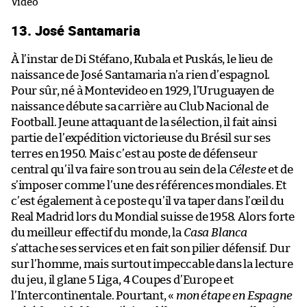
Vidéo
13. José Santamaria
À l’instar de Di Stéfano, Kubala et Puskás, le lieu de
naissance de José Santamaria n’a rien d’espagnol.
Pour sûr, né à Montevideo en 1929, l’Uruguayen de
naissance débute sa carrière au Club Nacional de
Football. Jeune attaquant de la sélection, il fait ainsi
partie de l’expédition victorieuse du Brésil sur ses
terres en 1950. Mais c’est au poste de défenseur
central qu’il va faire son trou au sein de la
Céleste
et de
s’imposer comme l’une des références mondiales. Et
c’est également à ce poste qu’il va taper dans l’œil du
Real Madrid lors du Mondial suisse de 1958. Alors forte
du meilleur effectif du monde, la
Casa Blanca
s’attache ses services et en fait son pilier défensif. Dur
sur l’homme, mais surtout impeccable dans la lecture
du jeu, il glane 5 Liga, 4 Coupes d’Europe et
l’Intercontinentale. Pourtant, «
mon étape en Espagne