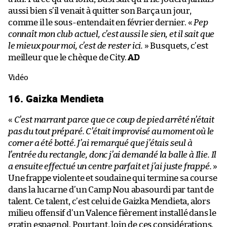
aussi bien s’il venait à quitter son Barça un jour,
comme il le sous-entendait en février dernier. «
Pep
connaît mon club actuel, c’est aussi le sien, et il sait que
le mieux pour moi, c’est de rester ici.
» Busquets, c’est
meilleur que le chèque de City.
AD
Vidéo
16. Gaizka Mendieta
«
C’est marrant parce que ce coup de pied arrêté n’était
pas du tout préparé. C’était improvisé au moment où le
corner a été botté. J’ai remarqué que j’étais seul à
l’entrée du rectangle, donc j’ai demandé la balle à Ilie. Il
a ensuite effectué un centre parfait et j’ai juste frappé.
»
Une frappe violente et soudaine qui termine sa course
dans la lucarne d’un Camp Nou abasourdi par tant de
talent. Ce talent, c’est celui de Gaizka Mendieta, alors
milieu offensif d’un Valence fièrement installé dans le
gratin espagnol. Pourtant, loin de ces considérations,