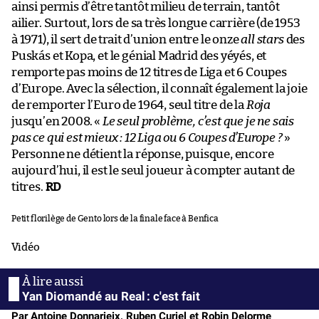
ainsi permis d’être tantôt milieu de terrain, tantôt
ailier. Surtout, lors de sa très longue carrière (de 1953
à 1971), il sert de trait d’union entre le onze
all stars
des
Puskás et Kopa, et le génial Madrid des yéyés, et
remporte pas moins de 12 titres de Liga et 6 Coupes
d’Europe. Avec la sélection, il connaît également la joie
de remporter l’Euro de 1964, seul titre de la
Roja
jusqu’en 2008. «
Le seul problème, c’est que je ne sais
pas ce qui est mieux : 12 Liga ou 6 Coupes d’Europe ?
»
Personne ne détient la réponse, puisque, encore
aujourd’hui, il est le seul joueur à compter autant de
titres.
RD
Petit florilège de Gento lors de la finale face à Benfica
Vidéo
Yan Diomandé au Real : c'est fait
Par Antoine Donnarieix, Ruben Curiel et Robin Delorme