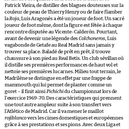
Patrick Vieira, de distiller des blagues douteuses sur la
couleur de peau de Thierry Henry ou de faire flamber
la
Roja
, Luis Aragonés a été un joueur de foot. Un sacré
joueur de foot même, dont la figure est fêtée à chaque
rencontre disputée au Vicente-Calderón. Pourtant,
avant de devenir une légende des
Colchoneros
, Luis
vagabonde de Getafe au Real Madrid sans jamais y
trouver sa place. Baladé de prêt en prêt, il trouve
chaussure à son pied au Real Betis. Un club sévillan où
il distille ses premières performances de haut vol et
nettoie ses premières lucarnes. Milieu tout terrain, le
Madrilène se distingue en effet par une frappe de
mammouth qui lui permet de planter comme un
goret – il finit ainsi
Pichichi
du championnat lors de
l’exercice 1969-70. Des caractéristiques qui prennent
une tout autre ampleur suite à son transfert vers
l’Atlético de Madrid. Car il va mener le maillot
rojiblanco
vers les cimes domestiques et européennes
grâce à ses prestations et ses pions. Avec deux Liga et