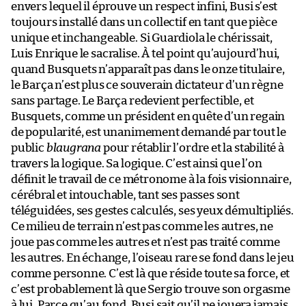
envers lequel il éprouve un respect infini, Busi s’est
toujours installé dans un collectif en tant que pièce
unique et inchangeable. Si Guardiola le chérissait,
Luis Enrique le sacralise. À tel point qu’aujourd’hui,
quand Busquets n’apparaît pas dans le onze titulaire,
le Barça n’est plus ce souverain dictateur d’un règne
sans partage. Le Barça redevient perfectible, et
Busquets, comme un président en quête d’un regain
de popularité, est unanimement demandé par tout le
public
blaugrana
pour rétablir l’ordre et la stabilité à
travers la logique. Sa logique. C’est ainsi que l’on
définit le travail de ce métronome à la fois visionnaire,
cérébral et intouchable, tant ses passes sont
téléguidées, ses gestes calculés, ses yeux démultipliés.
Ce milieu de terrain n’est pas comme les autres, ne
joue pas comme les autres et n’est pas traité comme
les autres. En échange, l’oiseau rare se fond dans le jeu
comme personne. C’est là que réside toute sa force, et
c’est probablement là que Sergio trouve son orgasme
à lui. Parce qu’au fond, Busi sait qu’il ne jouera jamais