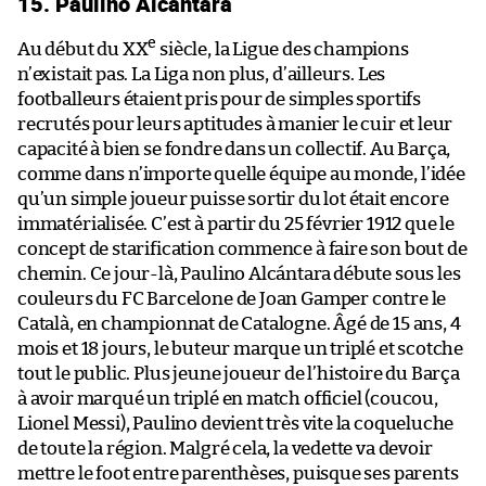
15. Paulino Alcántara
e
Au début du XX
siècle, la Ligue des champions
n’existait pas. La Liga non plus, d’ailleurs. Les
footballeurs étaient pris pour de simples sportifs
recrutés pour leurs aptitudes à manier le cuir et leur
capacité à bien se fondre dans un collectif. Au Barça,
comme dans n’importe quelle équipe au monde, l’idée
qu’un simple joueur puisse sortir du lot était encore
immatérialisée. C’est à partir du 25 février 1912 que le
concept de starification commence à faire son bout de
chemin. Ce jour-là, Paulino Alcántara débute sous les
couleurs du FC Barcelone de Joan Gamper contre le
Català, en championnat de Catalogne. Âgé de 15 ans, 4
mois et 18 jours, le buteur marque un triplé et scotche
tout le public. Plus jeune joueur de l’histoire du Barça
à avoir marqué un triplé en match officiel (coucou,
Lionel Messi), Paulino devient très vite la coqueluche
de toute la région. Malgré cela, la vedette va devoir
mettre le foot entre parenthèses, puisque ses parents