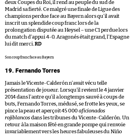
deux Coupes du Roi, il rend au peuple du sud de
Madrid sa fierté. Ce malgré une finale de Ligue des
champions perdue face au Bayern alors qu’il avait
inscrit un splendide coup franc lors de la
prolongation disputée au Heysel – une C1 perdue lors
du match d’appui 4-0. Aragonés était grand, l’Espagne
lui dit merci.
RD
Son coup franc face au Bayern
19. Fernando Torres
Jamais le Vicente-Calderón n’avait vécu telle
présentation de joueur. Lorsqu’il revient le 4 janvier
2014 dans l’antre qu’il a longtemps sauvé à coups de
buts, Fernando Torres, médusé, se frotte les yeux, se
pince la peau et aperçoit 45 000
aficionados
rojiblancos
dans les tribunes du Vicente-Calderón. Un
retour à la maison fêté en grande pompe qui renvoie
invariablement vers les heures fabuleuses du Niño