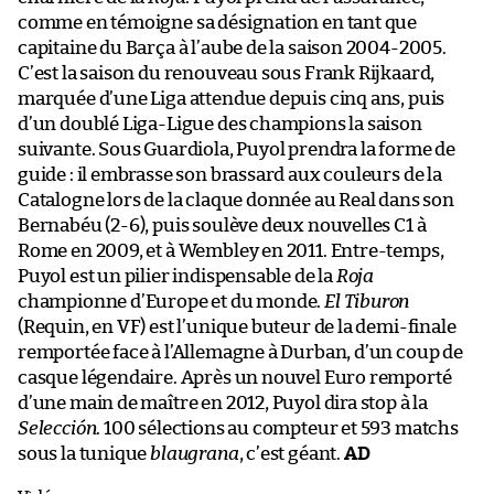
comme en témoigne sa désignation en tant que
capitaine du Barça à l’aube de la saison 2004-2005.
C’est la saison du renouveau sous Frank Rijkaard,
marquée d’une Liga attendue depuis cinq ans, puis
d’un doublé Liga-Ligue des champions la saison
suivante. Sous Guardiola, Puyol prendra la forme de
guide : il embrasse son brassard aux couleurs de la
Catalogne lors de la claque donnée au Real dans son
Bernabéu (2-6), puis soulève deux nouvelles C1 à
Rome en 2009, et à Wembley en 2011. Entre-temps,
Puyol est un pilier indispensable de la
Roja
championne d’Europe et du monde.
El Tiburon
(Requin, en VF) est l’unique buteur de la demi-finale
remportée face à l’Allemagne à Durban, d’un coup de
casque légendaire. Après un nouvel Euro remporté
d’une main de maître en 2012, Puyol dira stop à la
Selección
. 100 sélections au compteur et 593 matchs
sous la tunique
blaugrana
, c’est géant.
AD