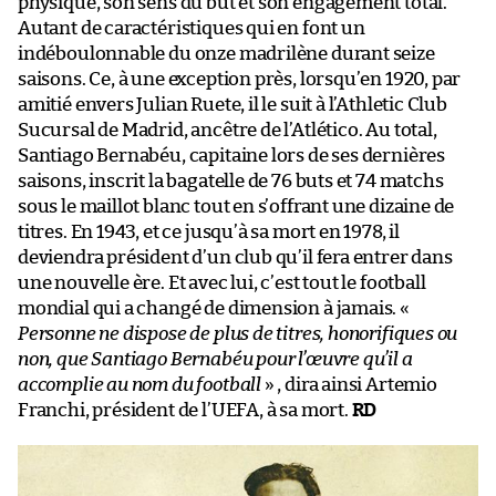
physique, son sens du but et son engagement total.
Autant de caractéristiques qui en font un
indéboulonnable du onze madrilène durant seize
saisons. Ce, à une exception près, lorsqu’en 1920, par
amitié envers Julian Ruete, il le suit à l’Athletic Club
Sucursal de Madrid, ancêtre de l’Atlético. Au total,
Santiago Bernabéu, capitaine lors de ses dernières
saisons, inscrit la bagatelle de 76 buts et 74 matchs
sous le maillot blanc tout en s’offrant une dizaine de
titres. En 1943, et ce jusqu’à sa mort en 1978, il
deviendra président d’un club qu’il fera entrer dans
une nouvelle ère. Et avec lui, c’est tout le football
mondial qui a changé de dimension à jamais. «
Personne ne dispose de plus de titres, honorifiques ou
non, que Santiago Bernabéu pour l’œuvre qu’il a
accomplie au nom du football
» , dira ainsi Artemio
Franchi, président de l’UEFA, à sa mort.
RD