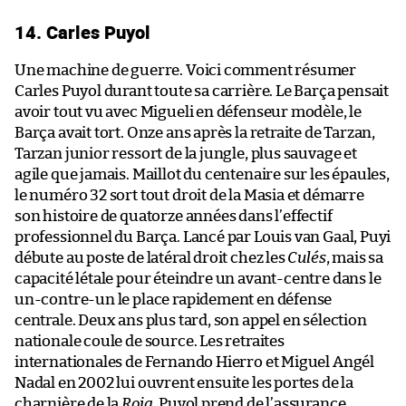
14. Carles Puyol
Une machine de guerre. Voici comment résumer
Carles Puyol durant toute sa carrière. Le Barça pensait
avoir tout vu avec Migueli en défenseur modèle, le
Barça avait tort. Onze ans après la retraite de Tarzan,
Tarzan junior ressort de la jungle, plus sauvage et
agile que jamais. Maillot du centenaire sur les épaules,
le numéro 32 sort tout droit de la Masia et démarre
son histoire de quatorze années dans l’effectif
professionnel du Barça. Lancé par Louis van Gaal, Puyi
débute au poste de latéral droit chez les
Culés
, mais sa
capacité létale pour éteindre un avant-centre dans le
un-contre-un le place rapidement en défense
centrale. Deux ans plus tard, son appel en sélection
nationale coule de source. Les retraites
internationales de Fernando Hierro et Miguel Angél
Nadal en 2002 lui ouvrent ensuite les portes de la
charnière de la
Roja
. Puyol prend de l’assurance,