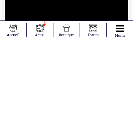
10
Accueil
Actus
Boutique
Forum
Menu
BOUTIQUE SO - MAGAZINES
SO FOOT collector 100% Real Madrid, édition
blanche
à partir de
49€
Aujourd'hui à 18:14
La doublure de Donnarumma part