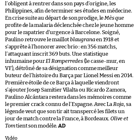
l’obligent à rentrer dans son pays d’origine, les
Philippines, afin de terminer ses études en médecine.
En crise suite au départ de son prodige, le
Mès que
profite de la malaria déclenchée chez le jeune homme
pour le rapatrier d’urgence à Barcelone. Soigné,
Paulino retrouve le maillot
blaugrana
en 1918 et
s’apprête à l’honorer avec brio : en 356 matchs,
l’attaquant inscrit 369 buts. Une statistique
inhumaine pour
El Romperredes
(le casse-mur, en
VF), détrôné de sa désignation comme meilleur
buteur de l’histoire du Barça par Lionel Messi en 2014.
Première étoile de ce Barça à laquelle viendront
s’ajouter Josep Samitier Vilalta ou Ricardo Zamora,
Paulino Alcántara restera dans les mémoires comme
le premier crack connu de l’Espagne. Avec La
Roja
, sa
légende veut que son tir ait transpercé les filets un
jour de match contre la France, à Bordeaux.
Olive et
Tom
tient son modèle.
AD
Vidéo