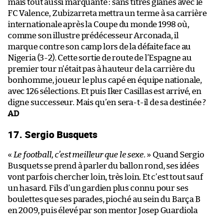
mais tout aussi marquante : sans titres glanés avec le
FC Valence, Zubizarreta mettra un terme à sa carrière
internationale après la Coupe du monde 1998 où,
comme son illustre prédécesseur Arconada, il
marque contre son camp lors de la défaite face au
Nigeria (3-2). Cette sortie de route de l’Espagne au
premier tour n’était pas à hauteur de la carrière du
bonhomme, joueur le plus capé en équipe nationale,
avec 126 sélections. Et puis Iker Casillas est arrivé, en
digne successeur. Mais qu’en sera-t-il de sa destinée ?
AD
17. Sergio Busquets
«
Le football, c’est meilleur que le sexe.
» Quand Sergio
Busquets se prend à parler du ballon rond, ses idées
vont parfois chercher loin, très loin. Et c’est tout sauf
un hasard. Fils d’un gardien plus connu pour ses
boulettes que ses parades, pioché au sein du Barça B
en 2009, puis élevé par son mentor Josep Guardiola