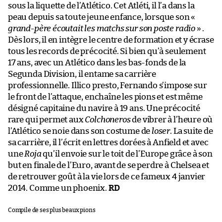
sous la liquette de l’Atlético. Cet Atléti, il l’a dans la
peau depuis sa toute jeune enfance, lorsque son «
grand-père écoutait les matchs sur son poste radio
» .
Dès lors, il en intègre le centre de formation et y écrase
tous les records de précocité. Si bien qu’à seulement
17 ans, avec un Atlético dans les bas-fonds de la
Segunda Division, il entame sa carrière
professionnelle. Illico presto, Fernando s’impose sur
le front de l’attaque, enchaîne les pions et est même
désigné capitaine du navire à 19 ans. Une précocité
rare qui permet aux
Colchoneros
de vibrer à l’heure où
l’Atlético se noie dans son costume de
loser
. La suite de
sa carrière, il l’écrit en lettres dorées à Anfield et avec
une
Roja
qu’il envoie sur le toit de l’Europe grâce à son
but en finale de l’Euro, avant de se perdre à Chelsea et
de retrouver goût à la vie lors de ce fameux 4 janvier
2014. Comme un phoenix.
RD
Compile de ses plus beaux pions