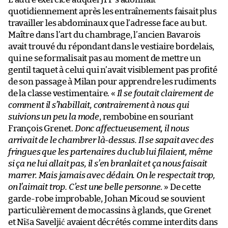
quotidiennement après les entraînements faisait plus
travailler les abdominaux que l’adresse face au but.
Maître dans l’art du chambrage, l’ancien Bavarois
avait trouvé du répondant dans le vestiaire bordelais,
qui ne se formalisait pas au moment de mettre un
gentil taquet à celui qui n’avait visiblement pas profité
de son passage à Milan pour apprendre les rudiments
de la classe vestimentaire. «
Il se foutait clairement de
comment il s’habillait, contrairement à nous qui
suivions un peu la mode
, rembobine en souriant
François Grenet.
Donc affectueusement, il nous
arrivait de le chambrer là-dessus. Il se sapait avec des
fringues que les partenaires du club lui filaient, même
si ça ne lui allait pas, il s’en branlait et ça nous faisait
marrer. Mais jamais avec dédain. On le respectait trop,
on l’aimait trop. C’est une belle personne
. » De cette
garde-robe improbable, Johan Micoud se souvient
particulièrement de mocassins à glands, que Grenet
et Niša Saveljić avaient décrétés comme interdits dans