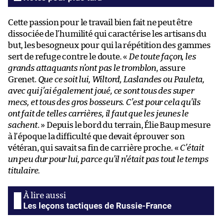
Cette passion pour le travail bien fait ne peut être
dissociée de l’humilité qui caractérise les artisans du
but, les besogneux pour qui la répétition des gammes
sert de refuge contre le doute. «
De toute façon, les
grands attaquants n’ont pas le tromblon
, assure
Grenet.
Que ce soit lui, Wiltord, Laslandes ou Pauleta,
avec qui j’ai également joué, ce sont tous des super
mecs, et tous des gros bosseurs. C’est pour cela qu’ils
ont fait de telles carrières, il faut que les jeunes le
sachent
. » Depuis le bord du terrain, Élie Baup mesure
à l’époque la difficulté que devait éprouver son
vétéran, qui savait sa fin de carrière proche. «
C’était
un peu dur pour lui, parce qu’il n’était pas tout le temps
titulaire.
Les leçons tactiques de Russie-France