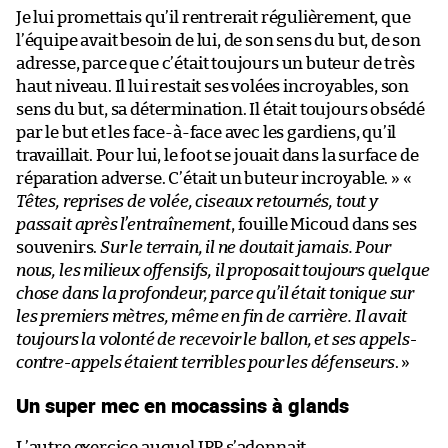
Je lui promettais qu’il rentrerait régulièrement, que
l’équipe avait besoin de lui, de son sens du but, de son
adresse, parce que c’était toujours un buteur de très
haut niveau. Il lui restait ses volées incroyables, son
sens du but, sa détermination. Il était toujours obsédé
par le but et les face-à-face avec les gardiens, qu’il
travaillait. Pour lui, le foot se jouait dans la surface de
réparation adverse. C’était un buteur incroyable. » «
Têtes, reprises de volée, ciseaux retournés, tout y
passait après l’entraînement
, fouille Micoud dans ses
souvenirs.
Sur le terrain, il ne doutait jamais. Pour
nous, les milieux offensifs, il proposait toujours quelque
chose dans la profondeur, parce qu’il était tonique sur
les premiers mètres, même en fin de carrière. Il avait
toujours la volonté de recevoir le ballon, et ses appels-
contre-appels étaient terribles pour les défenseurs
. »
Un super mec en mocassins à glands
L’autre exercice auquel JPP s’adonnait