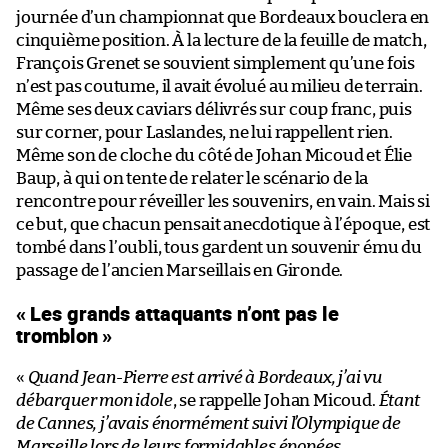
journée d’un championnat que Bordeaux bouclera en
cinquième position. À la lecture de la feuille de match,
François Grenet se souvient simplement qu’une fois
n’est pas coutume, il avait évolué au milieu de terrain.
Même ses deux caviars délivrés sur coup franc, puis
sur corner, pour Laslandes, ne lui rappellent rien.
Même son de cloche du côté de Johan Micoud et Élie
Baup, à qui on tente de relater le scénario de la
rencontre pour réveiller les souvenirs, en vain. Mais si
ce but, que chacun pensait anecdotique à l’époque, est
tombé dans l’oubli, tous gardent un souvenir ému du
passage de l’ancien Marseillais en Gironde.
« Les grands attaquants n’ont pas le
tromblon »
«
Quand Jean-Pierre est arrivé à Bordeaux, j’ai vu
débarquer mon idole
, se rappelle Johan Micoud.
Étant
de Cannes, j’avais énormément suivi l’Olympique de
Marseille lors de leurs formidables épopées