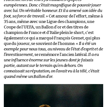
européennes. Donc c’était magnifique de pouvoir jouer
avec lui. Un véritable honneur. Et il a amené son idée du
foot, sa force de travail.
» Cet amour de l’effort, même à
35 ans, même avec une Ligue des champions, une
Coupe de l’UEFA, un Ballon d’or et des titres de
champion de France et d’Italie plein le short, c’est
également ce qui a marqué François Grenet, qui plus
que du joueur, se souvient de l’homme. «
Il a été un
exemple pour nous tous, au niveau de l’état d’esprit et de
l’investissement
, se remémore l’ancien latéral.
Il a eu
une influence énorme sur les jeunes dont je faisais
partie, autant sur le terrain qu’en dehors. On
connaissait sa réputation, on l’avait vu à la télé, c’était
quand même un Ballon d’or.