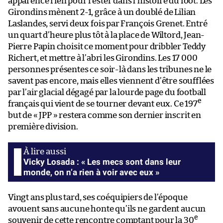
apparence rien pour rester dans l’histoire du foot. Les
Girondins mènent 2-1, grâce à un doublé de Lilian
Laslandes, servi deux fois par François Grenet. Entré
un quart d’heure plus tôt à la place de Wiltord, Jean-
Pierre Papin choisit ce moment pour dribbler Teddy
Richert, et mettre à l’abri les Girondins. Les 17 000
personnes présentes ce soir-là dans les tribunes ne le
savent pas encore, mais elles viennent d’être soufflées
par l’air glacial dégagé par la lourde page du football
e
français qui vient de se tourner devant eux. Ce 197
but de « JPP » restera comme son dernier inscrit en
première division.
Vicky Losada : « Les mecs sont dans leur
monde, on n’a rien à voir avec eux »
Vingt ans plus tard, ses coéquipiers de l’époque
avouent sans aucune honte qu’ils ne gardent aucun
e
souvenir de cette rencontre comptant pour la 30