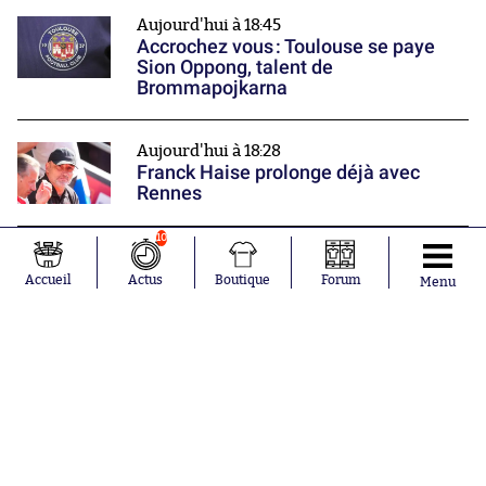
Aujourd'hui à 18:45
Accrochez vous : Toulouse se paye
Sion Oppong, talent de
Brommapojkarna
Aujourd'hui à 18:28
Franck Haise prolonge déjà avec
Rennes
10
Aujourd'hui à 18:24
Mastantuono va chercher du temps
Accueil
Actus
Boutique
Forum
Menu
de jeu à Florence
Nos partenaires