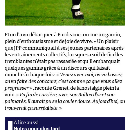
Et on l’a vu débarquer à Bordeaux comme un gamin,
plein d’enthousiasme et de joie de vivre. » Un plaisir
que JPP communiquait à ses jeunes partenaires après
les entraînements collectifs, lorsque sa soif de ficelles
tremblantes n’était pas rassasiée et qu’il embarquait
quelques gamins grâce à un discours qui faisait
mouche à chaque fois : «
Venez avec moi, on va bosser,
on va faire des concours, c’est comme ça que vous allez
progresser
» , raconte Grenet, de la nostalgie plein la
voix. «
En fin de carrière, avec son Ballon d’or et son
palmarès, il aurait pu se la couler douce. Aujourd’hui, on
trouverait ça surréaliste
. »
Notes pour plus tard