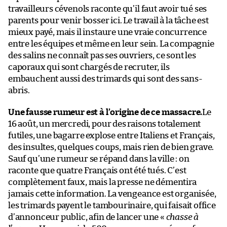
travailleurs cévenols raconte qu’il faut avoir tué ses
parents pour venir bosser ici. Le travail à la tâche est
mieux payé, mais il instaure une vraie concurrence
entre les équipes et même en leur sein. La compagnie
des salins ne connaît pas ses ouvriers, ce sont les
caporaux qui sont chargés de recruter, ils
embauchent aussi des trimards qui sont des sans-
abris.
Une fausse rumeur est à l’origine de ce massacre.
Le
16 août, un mercredi, pour des raisons totalement
futiles, une bagarre explose entre Italiens et Français,
des insultes, quelques coups, mais rien de bien grave.
Sauf qu’une rumeur se répand dans la ville : on
raconte que quatre Français ont été tués. C’est
complètement faux, mais la presse ne démentira
jamais cette information. La vengeance est organisée,
les trimards payent le tambourinaire, qui faisait office
d’annonceur public, afin de lancer une «
chasse à