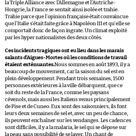
la Triple Alliance avec l’Allemagne et l’Autriche-
Hongrie, la France se sentait ainsi isolée et trahie.
Trahie parce que l’opinion française était convaincue
que l’Italie s’était faite grâce à Napoléon III et qu’elle se
comportait donc de façon ingrate. Un climat exploité
par les hyper nationalistes des deux côtés.
Ces incidents tragiques ont eu lieu dans les marais
salants d’Aigues-Mortes où les conditions de travail
étaient exténuantes.
Nous sommes en août 1893, il y a
beaucoup de mouvement, car la saison du sel est en
plein développement. Pendant trois semaines, 1500
personnes extérieures à la ville débarquent, que ce
soit du reste de la France, comme les paysans
cévenols, mais aussi les Italiens venus principalement
de Pise et de Cuneo. Eux sont des saisonniers, ils font
leurs deux semaines de sel et, avec un peu de chance,
ils peuvent enchaîner sur les vendanges. Les cadences
sont difficiles, il y a la malaria, le sel qui se dépose sur
la peau sans possibilité de se laver. Un chant de