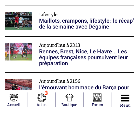
Lifestyle
Maillots, crampons, lifestyle : le récap’
de la semaine avec Dégaine
Aujourd'hui à 23:13
Rennes, Brest, Nice, Le Havre... Les
équipes françaises poursuivent leur
préparation
Aujourd'hui à 21:56
L'émouvant hommage du Barça pour
Jorge Messi
10
Nos partenaires
Accueil
Actus
Boutique
Forum
Menu