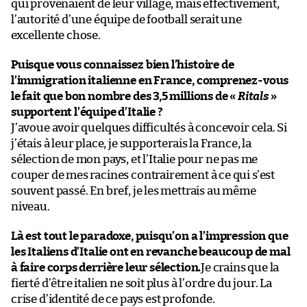
qui provenaient de leur village, mais effectivement,
l’autorité d’une équipe de football serait une
excellente chose.
Puisque vous connaissez bien l’histoire de
l’immigration italienne en France, comprenez-vous
le fait que bon nombre des 3,5 millions de «
Ritals
»
supportent l’équipe d’Italie ?
J’avoue avoir quelques difficultés à concevoir cela. Si
j’étais à leur place, je supporterais la France, la
sélection de mon pays, et l’Italie pour ne pas me
couper de mes racines contrairement à ce qui s’est
souvent passé. En bref, je les mettrais au même
niveau.
Là est tout le paradoxe, puisqu’on a l’impression que
les Italiens d’Italie ont en revanche beaucoup de mal
à faire corps derrière leur sélection.
Je crains que la
fierté d’être italien ne soit plus à l’ordre du jour. La
crise d’identité de ce pays est profonde.