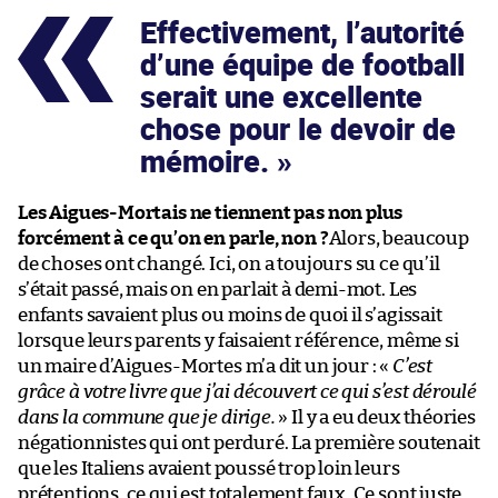
Effectivement, l’autorité
d’une équipe de football
serait une excellente
chose pour le devoir de
mémoire.
Les Aigues-Mortais ne tiennent pas non plus
forcément à ce qu’on en parle, non ?
Alors, beaucoup
de choses ont changé. Ici, on a toujours su ce qu’il
s’était passé, mais on en parlait à demi-mot. Les
enfants savaient plus ou moins de quoi il s’agissait
lorsque leurs parents y faisaient référence, même si
un maire d’Aigues-Mortes m’a dit un jour : «
C’est
grâce à votre livre que j’ai découvert ce qui s’est déroulé
dans la commune que je dirige.
» Il y a eu deux théories
négationnistes qui ont perduré. La première soutenait
que les Italiens avaient poussé trop loin leurs
prétentions, ce qui est totalement faux. Ce sont juste