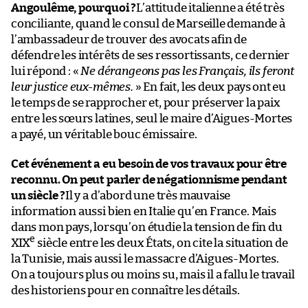
Angoulême, pourquoi ?
L’attitude italienne a été très
conciliante, quand le consul de Marseille demande à
l’ambassadeur de trouver des avocats afin de
défendre les intérêts de ses ressortissants, ce dernier
lui répond : «
Ne dérangeons pas les Français, ils feront
leur justice eux-mêmes.
» En fait, les deux pays ont eu
le temps de se rapprocher et, pour préserver la paix
entre les sœurs latines, seul le maire d’Aigues-Mortes
a payé, un véritable bouc émissaire.
Cet événement a eu besoin de vos travaux pour être
reconnu. On peut parler de négationnisme pendant
un siècle ?
Il y a d’abord une très mauvaise
information aussi bien en Italie qu’en France. Mais
dans mon pays, lorsqu’on étudie la tension de fin du
e
XIX
siècle entre les deux États, on cite la situation de
la Tunisie, mais aussi le massacre d’Aigues-Mortes.
On a toujours plus ou moins su, mais il a fallu le travail
des historiens pour en connaître les détails.