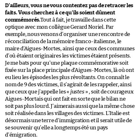
D’ailleurs, vous ne vous contentez pas de retracer les
faits. Vous cherchez à ce qu’ils soient dûment
commémorés.
Tout à fait, je travaille dans cette
optique avec mon collègue Gerard Noriel. Par
exemple, nous venons d’organiser une rencontre de
réconciliation de la mémoire franco-italienne, le
maire d’Aigues-Mortes, ainsi que ceux des communes
d’où étaient originaires les victimes étaient présents.
Je me bats pour qu’une plaque commémorative soit
fixée sur la place principale d’Aigues-Mortes, là où ont
eu lieu les épisodes les plus révoltants. On connaît le
nom de 9 des victimes, il s’agirait de les rappeler, ainsi
que ceux que j’appelle les «
justes
» , soit de courageux
Aigues-Mortais qui ont fait en sorte que le bilan ne
soit pas plus lourd. J’aimerais aussi que la même chose
soit réalisée dans les villages des victimes. L’Italie est
désormais une terre d’immigration et il serait utile de
se souvenir qu’elle a longtemps été un pays
d’émigration.