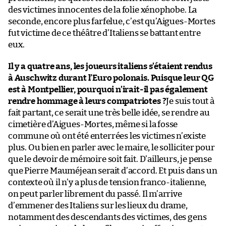
des victimes innocentes de la folie xénophobe. La
seconde, encore plus farfelue, c’est qu’Aigues-Mortes
fut victime de ce théâtre d’Italiens se battant entre
eux.
Il y a quatre ans, les joueurs italiens s’étaient rendus
à Auschwitz durant l’Euro polonais. Puisque leur QG
est à Montpellier, pourquoi n’irait-il pas également
rendre hommage à leurs compatriotes ?
Je suis tout à
fait partant, ce serait une très belle idée, se rendre au
cimetière d’Aigues-Mortes, même si la fosse
commune où ont été enterrées les victimes n’existe
plus. Ou bien en parler avec le maire, le solliciter pour
que le devoir de mémoire soit fait. D’ailleurs, je pense
que Pierre Mauméjean serait d’accord. Et puis dans un
contexte où il n’y a plus de tension franco-italienne,
on peut parler librement du passé. Il m’arrive
d’emmener des Italiens sur les lieux du drame,
notamment des descendants des victimes, des gens