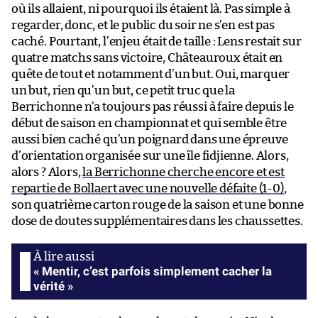
où ils allaient, ni pourquoi ils étaient là. Pas simple à
regarder, donc, et le public du soir ne s’en est pas
caché. Pourtant, l’enjeu était de taille : Lens restait sur
quatre matchs sans victoire, Châteauroux était en
quête de tout et notamment d’un but. Oui, marquer
un but, rien qu’un but, ce petit truc que la
Berrichonne n’a toujours pas réussi à faire depuis le
début de saison en championnat et qui semble être
aussi bien caché qu’un poignard dans une épreuve
d’orientation organisée sur une île fidjienne. Alors,
alors ? Alors,
la Berrichonne cherche encore et est
repartie de Bollaert avec une nouvelle défaite (1-0)
,
son quatrième carton rouge de la saison et une bonne
dose de doutes supplémentaires dans les chaussettes.
« Mentir, c’est parfois simplement cacher la
vérité »