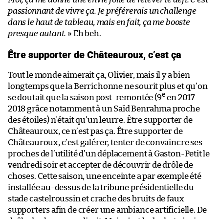
passionnant de vivre ça. Je préférerais un challenge
dans le haut de tableau, mais en fait, ça me booste
presque autant.
» Eh beh.
Être supporter de Châteauroux, c’est ça
Tout le monde aimerait ça, Olivier, mais il y a bien
longtemps que la Berrichonne ne sourit plus et qu’on
e
se doutait que la saison post-remontée (9
en 2017-
2018 grâce notamment à un Saïd Benrahma proche
des étoiles) n’était qu’un leurre. Être supporter de
Châteauroux, ce n’est pas ça. Être supporter de
Châteauroux, c’est galérer, tenter de convaincre ses
proches de l’utilité d’un déplacement à Gaston-Petit le
vendredi soir et accepter de découvrir de drôle de
choses. Cette saison, une enceinte a par exemple été
installée au-dessus de la tribune présidentielle du
stade castelroussin et crache des bruits de faux
supporters afin de créer une ambiance artificielle. De