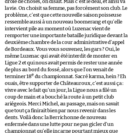
drôle de choses, on disait. Mais c’est le deal, et ainsi va
la vie. On choisit sa femme, pas forcément son club. Le
problème, c’est que cette nouvelle saison poisseuse
ressemble aussi à un nouveau boomerang et qu’elle
intervient pile au moment où Luzenac vient de
remporter une importante bataille juridique devant la
deuxième chambre de la cour administrative d’appel
de Bordeaux. Vous vous souvenez, les gars ? Oui, le
même Luzenac qui avait été interdit de monter en
Ligue 2 et qui nous avait permis de rester une année
de plus au bord du fossé, alors que l’on venait de
e
terminer 18
du championnat. Sacré karma, hein ? Eh
ouais, être supporter de Châteauroux, c’est aussi ça :
vivre avec le fait qu’un jour, la Ligue nous a filé un
coup de main et a bouché la route à un petit club
ariégeois. Merci Michel, au passage, mais on savait
que tout ça finirait bien par nous revenir dans les
dents. Voilà donc la Berrichonne de nouveau
enfermée dans une lutte pour ne pas gicler d’un
championnat qu’elle incarne pourtant mieux que