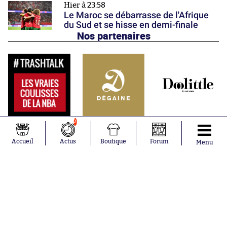
Hier à 23:58
Le Maroc se débarrasse de l'Afrique
du Sud et se hisse en demi-finale
Nos partenaires
2
Accueil
Actus
Boutique
Forum
Menu
Abonnements
Contacts
La boutique SO PRESS
Mentions légales
Conditions générales d'utilisation
Publicité
Consentement RGPD
Recrutement