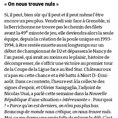
« On nous trouve nuls »
Si, il peut, bien sûr qu’il peut et il peut même l’être
encore un peu plus. Vendredi soir face à Grenoble, si
la Berrichonne ne trouve pas le chemin des filets
e
avant la 49
minute de jeu, elle deviendra alors la seule
équipe, depuis la création de la poule unique en 1993-
1994, à être restée muette aussi longtemps sur un
début de championnat de D2 et dépassera le Nancy de
l’an passé, qui avait au moins eu le plaisir, histoire de
décompresser, de s’offrir une victoire au premier tour
de la Coupe de la Ligue face au Red Star. Châteauroux
n’a pas eu cette chance et a été battu à Niort (3-1) mi-
août. Dans ce contexte, l’heure est à la collecte des
signes d’espoir, et Olivier Saragaglia, l’adjoint de
Nicolas Usaï, a parlé cette semaine dans la
Nouvelle
République
d’une situation «
intéressante
» . Pourquoi
? «
Parce qu’on est derniers, on n’ira pas plus bas.
Beaucoup de monde nous critique, on nous trouve nuls.
Moi, ça me donne une envie folle de relever le défi. C’est