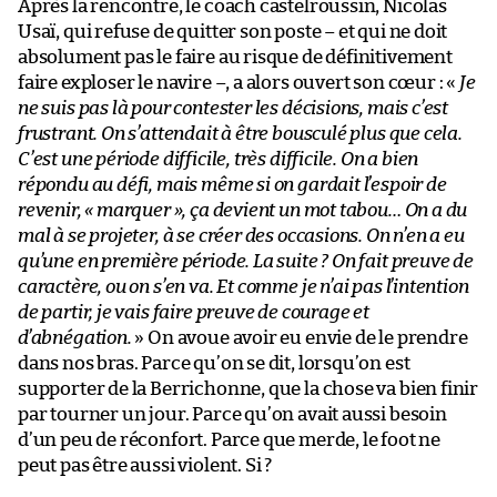
Après la rencontre, le coach castelroussin, Nicolas
Usaï, qui refuse de quitter son poste – et qui ne doit
absolument pas le faire au risque de définitivement
faire exploser le navire –, a alors ouvert son cœur : «
Je
ne suis pas là pour contester les décisions, mais c’est
frustrant. On s’attendait à être bousculé plus que cela.
C’est une période difficile, très difficile. On a bien
répondu au défi, mais même si on gardait l’espoir de
revenir, « marquer », ça devient un mot tabou… On a du
mal à se projeter, à se créer des occasions. On n’en a eu
qu’une en première période. La suite ? On fait preuve de
caractère, ou on s’en va. Et comme je n’ai pas l’intention
de partir, je vais faire preuve de courage et
d’abnégation.
» On avoue avoir eu envie de le prendre
dans nos bras. Parce qu’on se dit, lorsqu’on est
supporter de la Berrichonne, que la chose va bien finir
par tourner un jour. Parce qu’on avait aussi besoin
d’un peu de réconfort. Parce que merde, le foot ne
peut pas être aussi violent. Si ?