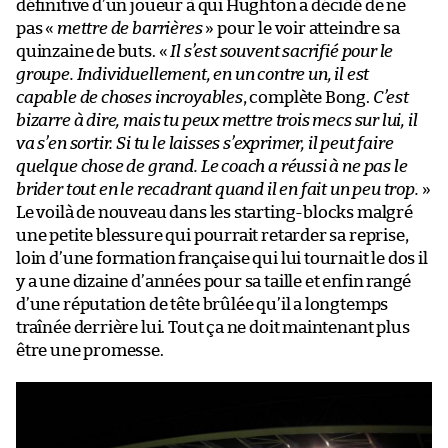
définitive d’un joueur à qui Hughton a décidé de ne
pas «
mettre de barrières
» pour le voir atteindre sa
quinzaine de buts. «
Il s’est souvent sacrifié pour le
groupe. Individuellement, en un contre un, il est
capable de choses incroyables
, complète Bong.
C’est
bizarre à dire, mais tu peux mettre trois mecs sur lui, il
va s’en sortir. Si tu le laisses s’exprimer, il peut faire
quelque chose de grand. Le coach a réussi à ne pas le
brider tout en le recadrant quand il en fait un peu trop.
»
Le voilà de nouveau dans les starting-blocks malgré
une petite blessure qui pourrait retarder sa reprise,
loin d’une formation française qui lui tournait le dos il
y a une dizaine d’années pour sa taille et enfin rangé
d’une réputation de tête brûlée qu’il a longtemps
traînée derrière lui. Tout ça ne doit maintenant plus
être une promesse.