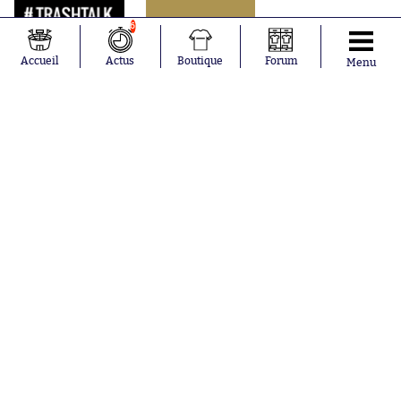
6
Accueil
Actus
Boutique
Forum
Menu
Abonnements
Contacts
La boutique SO PRESS
Mentions légales
Conditions générales d'utilisation
Publicité
Consentement RGPD
Recrutement
Joueurs en
Équipes en
tendance
tendance
Maghnes
Paris Saint-
Akliouche
Germain