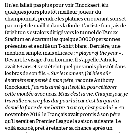
Il n’en fallait pas plus pour voir Knockaert, élu
quelques jours plus tôt meilleur joueur du
championnat, prendre les platines en ouvrant son set
par un jet de maillot dans la foule. L’artiste français de
Brighton s’est alors dirigé vers le tunnel de l’Amex
Stadium en écartant les quelque 30000 personnes
présentes et a enfilé un T-shirt blanc. Derrière, une
mention simple, mais efficace : «
player of the year
» .
Devant, le visage d’un homme. Il s’appelle Patrick,
avait 63 ans et s’est éteint quelques mois plus tôt dans
les bras de son fils. «
Sur le moment, j’ai bien sûr
énormément pensé à mon père
, raconte Anthony
Knockaert.
J’aurais aimé qu’il soit là, pour célébrer
cette montée avec nous. Mais c’est la vie. Chaque jour, je
travaille encore plus dur pour lui car c’est lui qui m’a
donné la force de me battre. Tout ça, c’est pour lui.
» En
novembre 2016, le Français avait promis à son père
qu’il serait en Premier League la saison suivante. Le
voilà exaucé, prêt à retenter sa chance après un