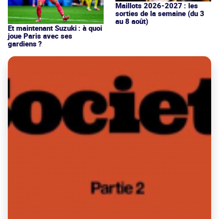
Maillots 2026-2027 : les
sorties de la semaine (du 3
au 8 août)
Et maintenant Suzuki : à quoi
joue Paris avec ses
gardiens ?