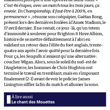
C’est 46 étapes, avec un match tous les trois jours, ça
envoie. En Championship, il faut être à 200%, en
permanence
» , résume son coéquipier, Gaëtan Bong,
présent lors des dernières foulées à l’Amex Stadium, le
17 avril dernier. Il ne restait, ce jour-là, qu’un totem
d’immunité à soulever pour Brighton & Hove Albion,
histoire de se mettre définitivement à l’abri en
validant un retour dans l’élite du foot anglais, trente-
quatre ans après l’avoir quitté pour la dernière fois.
Pour ça, les
Seagulls
n’avaient qu’une alternative :
coucher Wigan. Alors, sous le soleil du sud-est de
l’Angleterre, les hommes de Chris Hughton ont
terminé le travail en tremblant, mais en s’imposant
finalement (2-1) avant de voir le policier James
Linington siffler la fin du match et allumer la sono.
Le chant des Mouettes