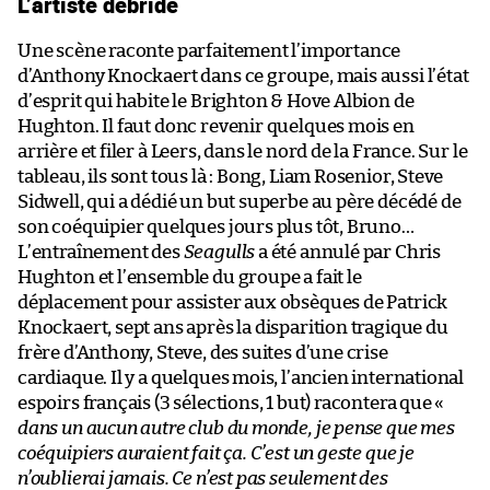
L’artiste débridé
Une scène raconte parfaitement l’importance
d’Anthony Knockaert dans ce groupe, mais aussi l’état
d’esprit qui habite le Brighton & Hove Albion de
Hughton. Il faut donc revenir quelques mois en
arrière et filer à Leers, dans le nord de la France. Sur le
tableau, ils sont tous là : Bong, Liam Rosenior, Steve
Sidwell, qui a dédié un but superbe au père décédé de
son coéquipier quelques jours plus tôt, Bruno…
L’entraînement des
Seagulls
a été annulé par Chris
Hughton et l’ensemble du groupe a fait le
déplacement pour assister aux obsèques de Patrick
Knockaert, sept ans après la disparition tragique du
frère d’Anthony, Steve, des suites d’une crise
cardiaque. Il y a quelques mois, l’ancien international
espoirs français (3 sélections, 1 but) racontera que «
dans un aucun autre club du monde, je pense que mes
coéquipiers auraient fait ça. C’est un geste que je
n’oublierai jamais. Ce n’est pas seulement des