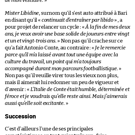
de mon vestiaire.
»
Mister Libidine
, surnom qu’il s’est auto attribué à Bari
en disant qu’il «
continuait d’entraîner par libido
» , a
pour projet de relancer un cycle : «
À la fin de mes deux
ans, je veux avoir une base solide de joueurs entre vingt
et un et vingt-trois ans.
» Non pas qu’il crache sur ce
qu’a fait Antonio Conte, au contraire : «
Je le remercie
parce qu’il m’a laissé avant tout une équipe avec la
culture du travail, un point qui m’a toujours
accompagné durant mon parcours footballistique.
»
Non pas qu’il veuille virer tous les vieux non plus,
mais il aimerait lui redonner un peu de vigueur et
d’avenir : «
L’Italie de Conte était humble, déterminée et
féroce et je voudrais qu’elle reste ainsi. Mais j’aimerais
aussi qu’elle soit excitante.
»
Succession
C’est d’ailleurs l’une de ses principales