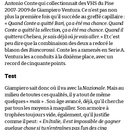
Antonio Conte qui collectionnait des VHS du Pise
2007-2009 de Giampiero Ventura. Ce n’est pas non
plus la première fois qu’il succède au greffé capillaire :
«
Quand Conte a quitté Bari, ça a été ma chance. Quand
Conte a quitté la sélection, ça a été ma chance. Quand il
quittera Chelsea, je sais déjà où je vais aller.
» Et c’est
peu dire que la combinaison des deux a redoré le
blason des
Biancorossi
. Conte les a ramenés en Serie A.
Ventura les a conduits à la dixième place, avec un
record de cinquante points.
Test
Giampiero sait donc où il va avec la
Nazionale
. Mais au
milieu de toutes ces qualités, il y a tout de même
quelques «
mais
» . Son âge avancé, déjà, qu’il cherche
par tous les moyens à maquiller. Son armoire à
trophées toujours vide, également, qu’il justifie
comme il peut : «
En Italie, il est impossible de gagner
quelque chose si tu n’entraînes pas l’un des cinq