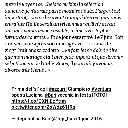
entre le Bayern ou Chelsea ou bien la sélection
italienne, je n’aurais pas le moindre doute. L’argent est
important, comme le savent ceux qui n’en ont pas, mais
entraîner l’Italie serait un tel honneur qu’il n’y aurait
aucune comparaison possible, même avec le plus
juteux des contrats.
» Et ce jour est arrivé. Le 7 juin. Soit
une semaine après son mariage avec Luciana, de
vingt-huit ans sa cadette : «
En fait, je me dois de dire
que mon mariage était bien plus important que devenir
sélectionneur de l’Italie. Sinon, il pourrait y avoir un
divorce très bientôt.
»
Prima del ‘sì’ agli
#azzurri
Giampiero
#Ventura
sposa Luciana,
#Bari
vecchia in festa [FOTO]
https://t.co/GXNIEoYtfm
pic.twitter.com/2oWdz61tRa
— Repubblica Bari (@rep_bari)
1 juin 2016