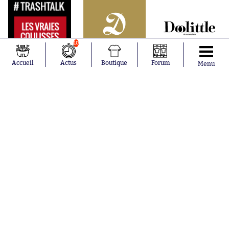
10
Accueil
Actus
Boutique
Forum
Menu
Abonnements
Contacts
La boutique SO PRESS
Mentions légales
Conditions générales d'utilisation
Publicité
Consentement RGPD
Recrutement
Joueurs en
Équipes en
tendance
tendance
Lionel Messi
Paris Saint-
Maghnes
Germain
Akliouche
Real Madrid