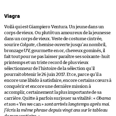
Viagra
Voilà qui est Giampiero Ventura. Un jeune dans un
corps de vieux. Ou plutôt un amoureux de la jeunesse
dans un corps de vieux. Veste de costume cintrée,
sourire
Colgate
, chemise ouverte jusqu’au nombril,
bronzage UV, gourmette en or, cheveux gominés, il
fait tout pour ne pas laisser paraître ses soixante-huit
printemps et un triste record de plus vieux
sélectionneur de l’histoire de la sélection qu’il
pourrait obtenir le 26 juin 2017. Et ce, parce qu’il a
encore une libido à satisfaire, encore certains cœurs à
conquérir et encore une dernière mission à
accomplir, certainement la plus importante de sa
carrière. Quitte à parfois surjouer sa vitalité : «
Obama
et son
« Yes we can »
sont arrivés longtemps après moi.
J’écris la même phrase depuis vingt ans sur le tableau