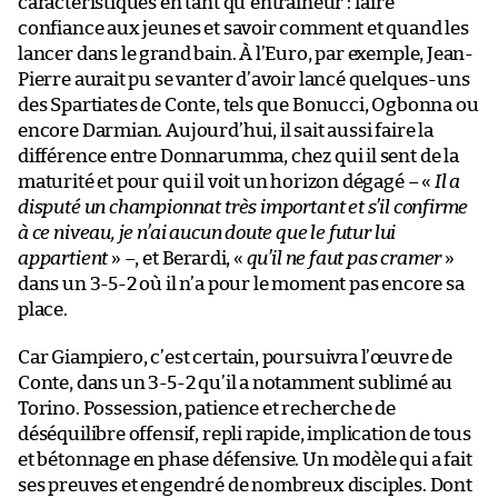
caractéristiques en tant qu’entraîneur : faire
confiance aux jeunes et savoir comment et quand les
lancer dans le grand bain. À l’Euro, par exemple, Jean-
Pierre aurait pu se vanter d’avoir lancé quelques-uns
des Spartiates de Conte, tels que Bonucci, Ogbonna ou
encore Darmian. Aujourd’hui, il sait aussi faire la
différence entre Donnarumma, chez qui il sent de la
maturité et pour qui il voit un horizon dégagé – «
Il a
disputé un championnat très important et s’il confirme
à ce niveau, je n’ai aucun doute que le futur lui
appartient
» –, et Berardi, «
qu’il ne faut pas cramer
»
dans un 3-5-2 où il n’a pour le moment pas encore sa
place.
Car Giampiero, c’est certain, poursuivra l’œuvre de
Conte, dans un 3-5-2 qu’il a notamment sublimé au
Torino. Possession, patience et recherche de
déséquilibre offensif, repli rapide, implication de tous
et bétonnage en phase défensive. Un modèle qui a fait
ses preuves et engendré de nombreux disciples. Dont