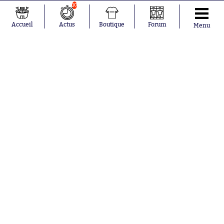
10
Accueil
Actus
Boutique
Forum
Menu
Abonnements
Contacts
La boutique SO PRESS
Mentions légales
Conditions générales d'utilisation
Publicité
Consentement RGPD
Recrutement
Joueurs en
Équipes en
tendance
tendance
Lionel Messi
Paris Saint-
Maghnes
Germain
Akliouche
Real Madrid
Mohamed
Olympique de