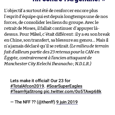
L’objectif a surtout été de renforcer encore plus
l’esprit d’équipe qui est depuis longtemps une de nos
forces, de consolider les liens du groupe. Avec le
retrait de Moses, il fallait continuer d’appuyer là-
dessus. Pour Mikel, c’était différent : il y a eu son break
en Chine, son transfert, sa blessure au genou… Mais il
n’a jamais déclaré qu’il se retirait.
(Le milieu de terrain
fait d’ailleurs partie des 23 retenus pour la CAN en
Égypte, contrairement à l’ancien attaquant de
Manchester City Kelechi Iheanacho ; N.D.L.R.)
Lets make it official! Our 23 for
#TotalAfcon2019
.
#SoarSuperEagles
#Team9jaStrong
pic.twitter.com/0o5TAwp68k
— The NFF ?? (@thenff)
9 juin 2019