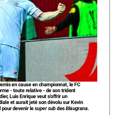
 remis en cause en championnat, le FC
me - toute relative - de son trident
r, Luis Enrique veut s'offrir un
ale et aurait jeté son dévolu sur Kevin
super sub
Blaugrana
d pour devenir le
des
.