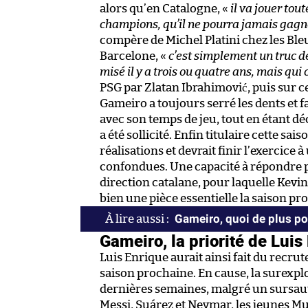
alors qu’en Catalogne, «
il va jouer tou
champions, qu’il ne pourra jamais gagn
compère de Michel Platini chez les Ble
Barcelone, «
c’est simplement un truc de
misé il y a trois ou quatre ans, mais qui
PSG par Zlatan Ibrahimović, puis sur ce
Gameiro a toujours serré les dents et fa
avec son temps de jeu, tout en étant dé
a été sollicité. Enfin titulaire cette sai
réalisations et devrait finir l’exercice
confondues. Une capacité à répondre pr
direction catalane, pour laquelle Kevi
bien une pièce essentielle la saison pr
Gameiro, quoi de plus pou
Gameiro, la priorité de Luis
Luis Enrique aurait ainsi fait du recru
saison prochaine. En cause, la surexplo
dernières semaines, malgré un sursaut
Messi, Suárez et Neymar, les jeunes Mu