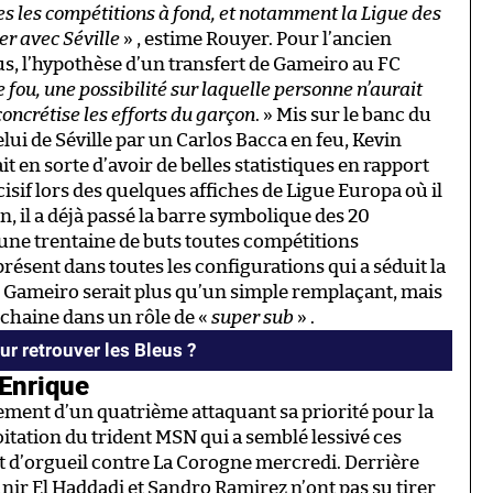
tes les compétitions à fond, et notamment la Ligue des
er avec Séville
» , estime Rouyer. Pour l’ancien
us, l’hypothèse d’un transfert de Gameiro au FC
 fou, une possibilité sur laquelle personne n’aurait
 concrétise les efforts du garçon
. » Mis sur le banc du
lui de Séville par un Carlos Bacca en feu, Kevin
it en sorte d’avoir de belles statistiques en rapport
cisif lors des quelques affiches de Ligue Europa où il
son, il a déjà passé la barre symbolique des 20
 à une trentaine de buts toutes compétitions
ésent dans toutes les configurations qui a séduit la
n Gameiro serait plus qu’un simple remplaçant, mais
ochaine dans un rôle de «
super sub
» .
r retrouver les Bleus ?
 Enrique
tement d’un quatrième attaquant sa priorité pour la
itation du trident MSN qui a semblé lessivé ces
 d’orgueil contre La Corogne mercredi. Derrière
nir El Haddadi et Sandro Ramirez n’ont pas su tirer