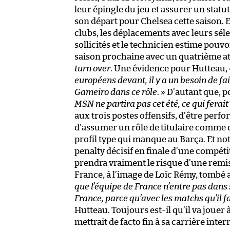
leur épingle du jeu et assurer un statut
son départ pour Chelsea cette saison. 
clubs, les déplacements avec leurs sélec
sollicités et le technicien estime pouv
saison prochaine avec un quatrième a
turn over
. Une évidence pour Hutteau,
européens devant, il y a un besoin de fa
Gameiro dans ce rôle
. » D’autant que, 
MSN ne partira pas cet été, ce qui ferait
aux trois postes offensifs, d’être per
d’assumer un rôle de titulaire comme d
profil type qui manque au Barça. Et not
penalty décisif en finale d’une compét
prendra vraiment le risque d’une remis
France, à l’image de Loïc Rémy, tombé a
que l’équipe de France n’entre pas dans sa
France, parce qu’avec les matchs qu’il fai
Hutteau. Toujours est-il qu’il va jouer 
mettrait de facto fin à sa carrière inte