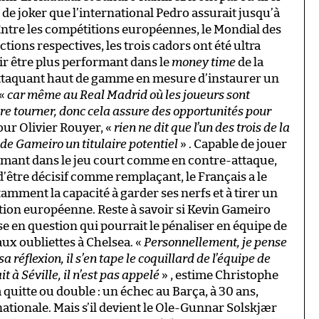
 de joker que l’international Pedro assurait jusqu’à
Entre les compétitions européennes, le Mondial des
tions respectives, les trois cadors ont été ultra
oir être plus performant dans le
money time
de la
ttaquant haut de gamme en mesure d’instaurer un
 «
car même au Real Madrid où les joueurs sont
ire tourner, donc cela assure des opportunités pour
pour Olivier Rouyer, «
rien ne dit que l’un des trois de la
 de Gameiro un titulaire potentiel
» . Capable de jouer
formant dans le jeu court comme en contre-attaque,
’être décisif comme remplaçant, le Français a le
amment la capacité à garder ses nerfs et à tirer un
ition européenne. Reste à savoir si Kevin Gameiro
e en question qui pourrait le pénaliser en équipe de
ux oubliettes à Chelsea. «
Personnellement, je pense
 réflexion, il s’en tape le coquillard de l’équipe de
t à Séville, il n’est pas appelé
» , estime Christophe
à quitte ou double : un échec au Barça, à 30 ans,
rnationale. Mais s’il devient le Ole-Gunnar Solskjær