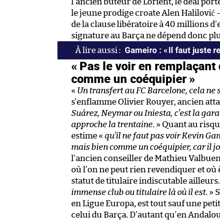
l’ancien buteur de Lorient, le deal por
le jeune prodige croate Alen Halilović 
de la clause libératoire à 40 millions 
signature au Barça ne dépend donc plu
Gameiro : « Il faut juste 
« Pas le voir en remplaçant
comme un coéquipier »
«
Un transfert au FC Barcelone, cela ne s
s’enflamme Olivier Rouyer, ancien atta
Suárez, Neymar ou Iniesta, c’est la gara
approche la trentaine
. » Quant au risq
estime «
qu’il ne faut pas voir Kevin 
mais bien comme un coéquipier, car il j
l’ancien conseiller de Mathieu Valbuen
où l’on ne peut rien revendiquer et où ê
statut de titulaire indiscutable ailleurs
immense club ou titulaire là où il est
. »
en Ligue Europa, est tout sauf une peti
celui du Barça. D’autant qu’en Andalousi