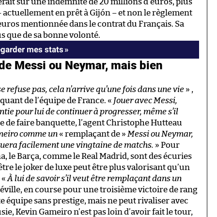
terait sur une indemnité de 20 millions d’euros, plus
– actuellement en prêt à Gijón – et non le règlement
d’euros mentionnée dans le contrat du Français. Sa
s que de sa bonne volonté.
regarder mes stats »
 de Messi ou Neymar, mais bien
e refuse pas, cela n’arrive qu’une fois dans une vie
» ,
quant de l’équipe de France. «
Jouer avec Messi,
ntie pour lui de continuer à progresser, même s’il
ue de faire banquette, l’agent Christophe Hutteau
Gameiro comme un
« remplaçant de »
Messi ou Neymar,
ouera facilement une vingtaine de matchs.
» Pour
a, le Barça, comme le Real Madrid, sont des écuries
tre le joker de luxe peut être plus valorisant qu’un
. «
À lui de savoir s’il veut être remplaçant dans un
 Séville, en course pour une troisième victoire de rang
te équipe sans prestige, mais ne peut rivaliser avec
e, Kevin Gameiro n’est pas loin d’avoir fait le tour,