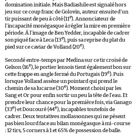
domination initiale. Mais Badiashile est signalé hors
jeu sur ce coup franc de Golovin, auteur ensuite d’un
e
tir puissant de peu à côté (11
). Annonciateur de
l’incapacité monégasque à régler la mire en première
période. À l’image de Ben Yedder, incapable de cadrer
e
son piqué face à Leca (13
), puis sa reprise du plat du
e
pied sur ce caviar de Volland (20
).
Secondé entre-temps par Medina sur ce tir croisé de
e
Gelson (16
), le portier lensois tient également bon sur
e
cette frappe en angle fermé du Portugais (19
). Puis
lorsque Volland assène un pointard qui prend le
e
chemin de sa lucarne (30
). Moment choisi par les
Sang et Or pour enfin sortir un peu la tête de l’eau. Et
prendre leur chance pour la première fois, via Ganago
e
e
(33
) et Doucouré (44
), incapables toutefois de
cadrer. Deux tentatives mollassonnes qui ne pèsent
pas bien lourd face au bilan monégasque à mi-course
: 12 tirs, 5 corners à 1 et 65% de possession de balle.