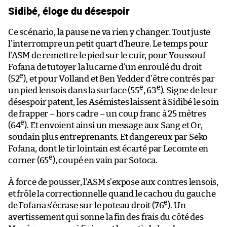
Sidibé, éloge du désespoir
Ce scénario, la pause ne va rien y changer. Tout juste
l’interrompre un petit quart d’heure. Le temps pour
l’ASM de remettre le pied sur le cuir, pour Youssouf
Fofana de tutoyer la lucarne d’un enroulé du droit
e
(52
), et pour Volland et Ben Yedder d’être contrés par
e
e
un pied lensois dans la surface (55
, 63
). Signe de leur
désespoir patent, les Asémistes laissent à Sidibé le soin
de frapper – hors cadre – un coup franc à 25 mètres
e
(64
). Et envoient ainsi un message aux Sang et Or,
soudain plus entreprenants. Et dangereux par Seko
Fofana, dont le tir lointain est écarté par Lecomte en
e
corner (65
), coupé en vain par Sotoca.
À force de pousser, l’ASM s’expose aux contres lensois,
et frôle la correctionnelle quand le cachou du gauche
e
de Fofana s’écrase sur le poteau droit (76
). Un
avertissement qui sonne la fin des frais du côté des