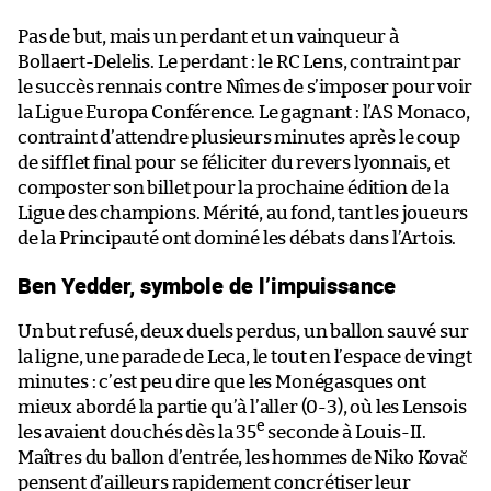
Pas de but, mais un perdant et un vainqueur à
Bollaert-Delelis. Le perdant : le RC Lens, contraint par
le succès rennais contre Nîmes de s’imposer pour voir
la Ligue Europa Conférence. Le gagnant : l’AS Monaco,
contraint d’attendre plusieurs minutes après le coup
de sifflet final pour se féliciter du revers lyonnais, et
composter son billet pour la prochaine édition de la
Ligue des champions. Mérité, au fond, tant les joueurs
de la Principauté ont dominé les débats dans l’Artois.
Ben Yedder, symbole de l’impuissance
Un but refusé, deux duels perdus, un ballon sauvé sur
la ligne, une parade de Leca, le tout en l’espace de vingt
minutes : c’est peu dire que les Monégasques ont
mieux abordé la partie qu’à l’aller (0-3), où les Lensois
e
les avaient douchés dès la 35
seconde à Louis-II.
Maîtres du ballon d’entrée, les hommes de Niko Kovač
pensent d’ailleurs rapidement concrétiser leur