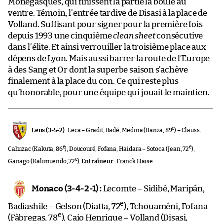
Monégasques, qui finissent la partie la boule au
ventre. Témoin, l’entrée tardive de Disasi à la place de
Volland. Suffisant pour signer pour la première fois
depuis 1993 une cinquième
clean sheet
consécutive
dans l’élite. Et ainsi verrouiller la troisième place aux
dépens de Lyon. Mais aussi barrer la route de l’Europe
à des Sang et Or dont la superbe saison s’achève
finalement à la place du con. Ce qui reste plus
qu’honorable, pour une équipe qui jouait le maintien.
e
Lens (3-5-2) :
Leca – Gradit, Badé, Medina (Banza, 89
) – Clauss,
e
e
Cahuzac (Kakuta, 86
), Doucouré, Fofana, Haidara – Sotoca (Jean, 72
),
e
Ganago (Kalimuendo, 72
).
Entraîneur :
Franck Haise.
Monaco (3-4-2-1) :
Lecomte – Sidibé, Maripán,
e
Badiashile – Gelson (Diatta, 72
), Tchouaméni, Fofana
e
(Fàbregas, 78
), Caio Henrique – Volland (Disasi,