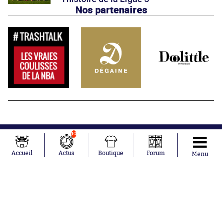
Nos partenaires
10
Accueil
Actus
Boutique
Forum
Menu
Abonnements
Contacts
La boutique SO PRESS
Mentions légales
Conditions générales d'utilisation
Publicité
Consentement RGPD
Recrutement
Joueurs en
Équipes en
tendance
tendance