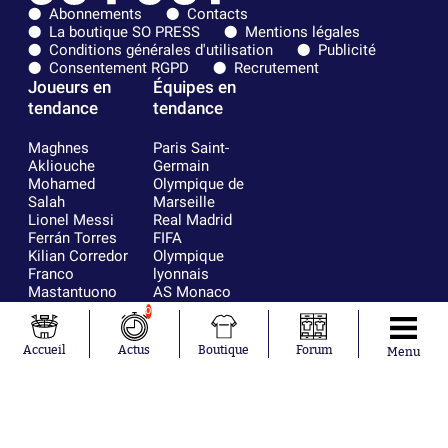
Abonnements
Contacts
La boutique SO PRESS
Mentions légales
Conditions générales d'utilisation
Publicité
Consentement RGPD
Recrutement
Joueurs en
Équipes en
tendance
tendance
Maghnes
Paris Saint-
Akliouche
Germain
Mohamed
Olympique de
Salah
Marseille
Lionel Messi
Real Madrid
Ferrán Torres
FIFA
Kilian Corredor
Olympique
Franco
lyonnais
Mastantuono
AS Monaco
Orel Mangala
FC Barcelone
0
Rio Mavuba
Argentine
Rodri
RC Strasbourg
Accueil
Actus
Boutique
Forum
Menu
Mika Godts
Trabzonspor