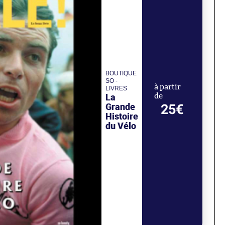
BOUTIQUE
SO -
à partir
LIVRES
La
de
Grande
25€
Histoire
du Vélo