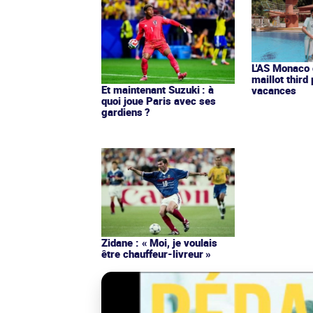
L'AS Monaco d
maillot third
Et maintenant Suzuki : à
vacances
quoi joue Paris avec ses
gardiens ?
Zidane : « Moi, je voulais
être chauffeur-livreur »