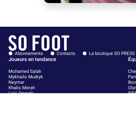
Abonnements
Contacts
La boutique SO PRESS
Joueurs en tendance
Équ
Mohamed Salah
Che
Mykhailo Mudryk
Par
Neymar
Bor
Khalis Merah
Oly
Loïs Openda
FIF
Moussa Niakhaté
Rea
Nicolás Tagliafico
RC 
Pavel Šulc
AC 
Josh Maja
Fra
Gauthier Hein
RC 