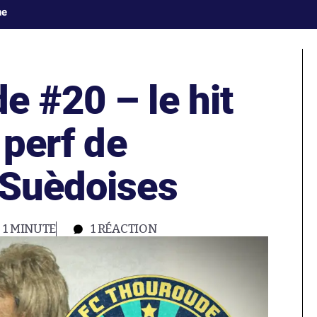
ne
e #20 – le hit
 perf de
 Suèdoises
1 MINUTE
1
RÉACTION