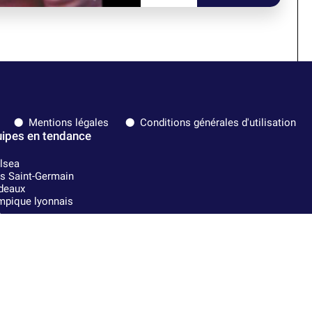
Mentions légales
Conditions générales d'utilisation
ipes en tendance
lsea
is Saint-Germain
deaux
mpique lyonnais
A
l Madrid
Strasbourg
Milan
nce
Lens