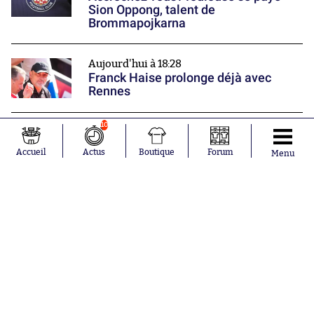
Sion Oppong, talent de
Brommapojkarna
Aujourd'hui à 18:28
Franck Haise prolonge déjà avec
Rennes
10
Aujourd'hui à 18:24
Mastantuono va chercher du temps
Accueil
Actus
Boutique
Forum
Menu
de jeu à Florence
Nos partenaires