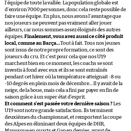
l’équipe de toute la vallée. La population globale est
d’environ 7000 personnes, donc cela reste possible de
faire une équipe. En plus, nous avons l’avantage que
nos joueurs ne peuvent pas vraiment aller jouer
ailleurs, car nous sommes assez éloignés des autres
équipes.
Finalement, vous avez aussi ce côté produit
local, comme au Barça…
Tout à fait. Tous nos jeunes
sont issus de notre propre formation, ce sont des
joueurs du cru. Et c’est pour cela que nos U19
marchent bien en ce moment, les coachs se sont
investis à fond avec eux et ils se sont entraînés
pendant cet hiver où la température atteignait -8 ou
-10 degrés en plein mois de décembre… Il y avait de la
neige, de la boue, mais cela a fini par payer en fin de
saison grâce à un super état d’esprit.
Et comment s’est passée votre dernière saison ?
Les
U19 sont notre grande satisfaction. Ils terminent
deuxièmes du championnat, et remportent la coupe
des Alpes en éliminant deux équipes de DHR,
Manosque en quarts et Gap en demies, avant de