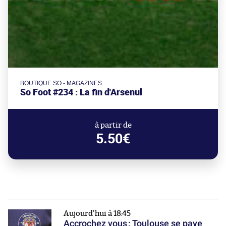
BOUTIQUE SO - MAGAZINES
So Foot #234 : La fin d'Arsenul
à partir de
5.50€
Aujourd'hui à 18:45
Accrochez vous : Toulouse se paye