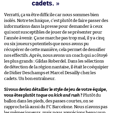
cadets.
Verratti, ça va être difficile car nous sommes bien
isolés. Notre technique, c’est plutôt de faire passer des
informations dans la presse pour demander à ceux
qui sont susceptibles de jouer de se présenter pour
l’année à venir. Ça ne marche pas trop mal, il y a cinq
ou six joueurs potentiels que nous avons pu
récupérer de cette manière, cela permet de densifier
nos effectifs. Après, nous avons un coach qui a côtoyé
les plus grands : Gildas Roberdel. Dans les sélections
de détection de la région nantaise, il était le coéquipier
de Didier Deschamps et Marcel Desailly chez les
cadets. Un bon entraîneur.
Si vous deviez détailler le style de jeu de votre équipe,
vous êtes plutôt
toque
ou
kick and rush
?
Plutôt du
ballon dans les pieds, des passes courtes, on se
rapproche là aussi du FC Barcelone. Nous n’avons pas
les mêmes joueurs, mais nous apprécions beaucoup