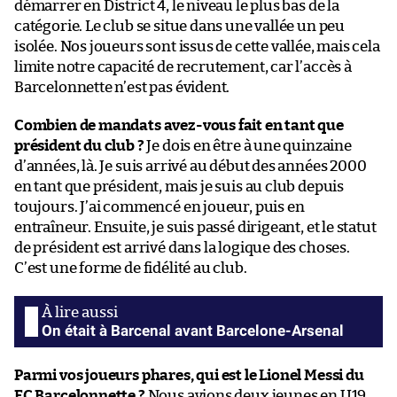
démarrer en District 4, le niveau le plus bas de la
catégorie. Le club se situe dans une vallée un peu
isolée. Nos joueurs sont issus de cette vallée, mais cela
limite notre capacité de recrutement, car l’accès à
Barcelonnette n’est pas évident.
Combien de mandats avez-vous fait en tant que
président du club ?
Je dois en être à une quinzaine
d’années, là. Je suis arrivé au début des années 2000
en tant que président, mais je suis au club depuis
toujours. J’ai commencé en joueur, puis en
entraîneur. Ensuite, je suis passé dirigeant, et le statut
de président est arrivé dans la logique des choses.
C’est une forme de fidélité au club.
On était à Barcenal avant Barcelone-Arsenal
Parmi vos joueurs phares, qui est le Lionel Messi du
FC Barcelonnette ?
Nous avions deux jeunes en U19