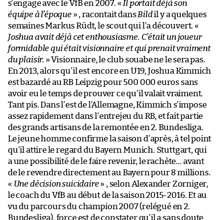
s’engage avec le VfB en 2007. «
Il portait déjà son
équipe à l’époque
» , racontait dans
Bild
il y a quelques
semaines Markus Rüdt, le scout qui l’a découvert. «
Joshua avait déjà cet enthousiasme. C’était un joueur
formidable qui était visionnaire et qui prenait vraiment
du plaisir.
» Visionnaire, le club souabe ne le sera pas.
En 2013, alors qu’il est encore en U19, Joshua Kimmich
est bazardé au RB Leipzig pour 500 000 euros sans
avoir eu le temps de prouver ce qu’il valait vraiment.
Tant pis. Dans l’est de l’Allemagne, Kimmich s’impose
assez rapidement dans l’entrejeu du RB, et fait partie
des grands artisans de la remontée en 2. Bundesliga.
Le jeune homme confirme la saison d’après, à tel point
qu’il attire le regard du Bayern Munich. Stuttgart, qui
a une possibilité de le faire revenir, le rachète… avant
de le revendre directement au Bayern pour 8 millions.
«
Une décision suicidaire
» , selon Alexander Zorniger,
le coach du VfB au début de la saison 2015-2016. Et au
vu du parcours du champion 2007 (relégué en 2.
Bundesliga), force est de constater qu’il a sans doute