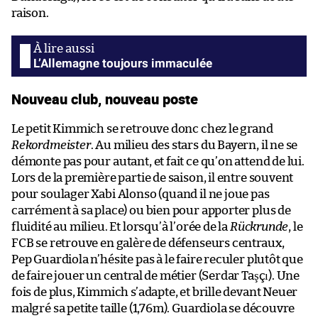
raison.
‏L’Allemagne toujours immaculée
Nouveau club, nouveau poste
Le petit Kimmich se retrouve donc chez le grand
Rekordmeister
. Au milieu des stars du Bayern, il ne se
démonte pas pour autant, et fait ce qu’on attend de lui.
Lors de la première partie de saison, il entre souvent
pour soulager Xabi Alonso (quand il ne joue pas
carrément à sa place) ou bien pour apporter plus de
fluidité au milieu. Et lorsqu’à l’orée de la
Rückrunde
, le
FCB se retrouve en galère de défenseurs centraux,
Pep Guardiola n’hésite pas à le faire reculer plutôt que
de faire jouer un central de métier (Serdar Taşçı). Une
fois de plus, Kimmich s’adapte, et brille devant Neuer
malgré sa petite taille (1,76m). Guardiola se découvre