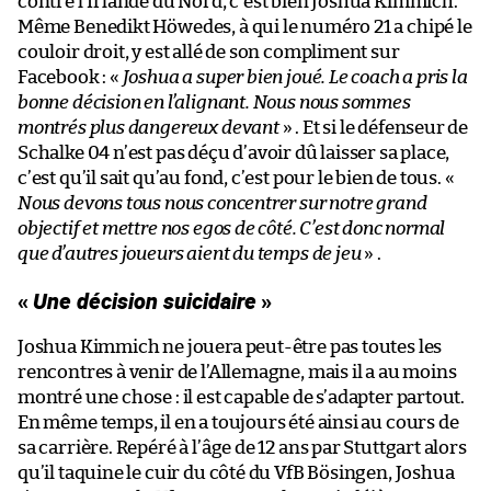
contre l’Irlande du Nord, c’est bien Joshua Kimmich.
Même Benedikt Höwedes, à qui le numéro 21 a chipé le
couloir droit, y est allé de son compliment sur
Facebook : «
Joshua a super bien joué. Le coach a pris la
bonne décision en l’alignant. Nous nous sommes
montrés plus dangereux devant
» . Et si le défenseur de
Schalke 04 n’est pas déçu d’avoir dû laisser sa place,
c’est qu’il sait qu’au fond, c’est pour le bien de tous. «
Nous devons tous nous concentrer sur notre grand
objectif et mettre nos egos de côté. C’est donc normal
que d’autres joueurs aient du temps de jeu
» .
«
Une décision suicidaire
»
Joshua Kimmich ne jouera peut-être pas toutes les
rencontres à venir de l’Allemagne, mais il a au moins
montré une chose : il est capable de s’adapter partout.
En même temps, il en a toujours été ainsi au cours de
sa carrière. Repéré à l’âge de 12 ans par Stuttgart alors
qu’il taquine le cuir du côté du VfB Bösingen, Joshua