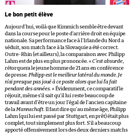
Le bon petit élève
Aujourd’hui, voilà que Kimmich semble être devant
dans la course pour le poste d’arrière droit en équipe
nationale. Sa performance face à l’Irlande du Nord a
séduit, son match face à la Slovaquie a été correct.
Outre-Rhin (et ailleurs), la comparaison avec Philipp
Lahm est de plus en plus prononcée. «
C’est absurde
,
rétorquera le jeune homme de 21 ans en conférence
de presse.
Philipp est le meilleur latéral du monde. Je
n’ai presque pas joué à ce poste alors que lui l’a fait
pendant des années.
» Évidemment, ce comparatif le
réjouit, même s’il sait qu’il lui reste beaucoup de
travail avant d’être un jour l’égal de l’ancien capitaine
de la
Mannschaft
. Il faut dire qu’au même âge, Philipp
Lahm (qui lui est passé par Stuttgart, en prêt) était plus
complet, tout simplement plus fort. S’il a beaucoup
apporté offensivement lors des deux derniers matchs