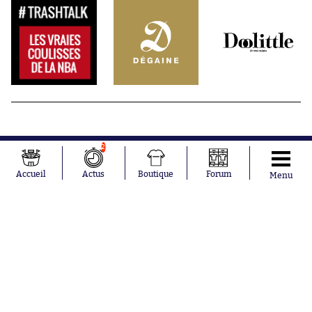
2
Accueil
Actus
Boutique
Forum
Menu
Abonnements
Contacts
La boutique SO PRESS
Mentions légales
Conditions générales d'utilisation
Publicité
Consentement RGPD
Recrutement
Joueurs en
Équipes en
tendance
tendance
Mohamed
Chelsea
Salah
Paris Saint-