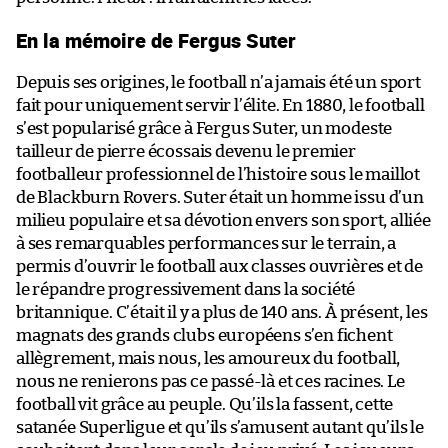
En la mémoire de Fergus Suter
Depuis ses origines, le football n’a jamais été un sport
fait pour uniquement servir l’élite. En 1880, le football
s’est popularisé grâce à Fergus Suter, un modeste
tailleur de pierre écossais devenu le premier
footballeur professionnel de l’histoire sous le maillot
de Blackburn Rovers. Suter était un homme issu d’un
milieu populaire et sa dévotion envers son sport, alliée
à ses remarquables performances sur le terrain, a
permis d’ouvrir le football aux classes ouvrières et de
le répandre progressivement dans la société
britannique. C’était il y a plus de 140 ans. À présent, les
magnats des grands clubs européens s’en fichent
allègrement, mais nous, les amoureux du football,
nous ne renierons pas ce passé-là et ces racines. Le
football vit grâce au peuple. Qu’ils la fassent, cette
satanée Superligue et qu’ils s’amusent autant qu’ils le