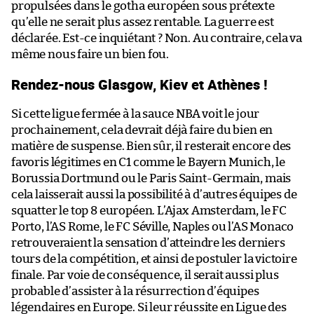
propulsées dans le gotha européen sous prétexte
qu’elle ne serait plus assez rentable. La guerre est
déclarée. Est-ce inquiétant ? Non. Au contraire, cela va
même nous faire un bien fou.
Rendez-nous Glasgow, Kiev et Athènes !
Si cette ligue fermée à la sauce NBA voit le jour
prochainement, cela devrait déjà faire du bien en
matière de suspense. Bien sûr, il resterait encore des
favoris légitimes en C1 comme le Bayern Munich, le
Borussia Dortmund ou le Paris Saint-Germain, mais
cela laisserait aussi la possibilité à d’autres équipes de
squatter le top 8 européen. L’Ajax Amsterdam, le FC
Porto, l’AS Rome, le FC Séville, Naples ou l’AS Monaco
retrouveraient la sensation d’atteindre les derniers
tours de la compétition, et ainsi de postuler la victoire
finale. Par voie de conséquence, il serait aussi plus
probable d’assister à la résurrection d’équipes
légendaires en Europe. Si leur réussite en Ligue des