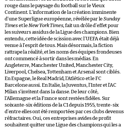
rouge dans le paysage du football sur le Vieux
Continent. L’information de la création imminente
d’une Superligue européenne, révélée par le
Sunday
Times
et le
New York Times
, fait un drôle d’effet pour
les suiveurs assidus de la Ligue des champions. Bien
entendu, cette idée de scission avec l’UEFA était déjà
venue à l’esprit de tous. Mais désormais, la fiction
rattrape la réalité, et les noms des équipes frondeuses
ont commencé à sortir dans les médias. En
Angleterre, Manchester United, Manchester City,
Liverpool, Chelsea, Tottenham et Arsenal sont ciblés.
En Espagne, le Real Madrid, l’Atlético et le FC
Barcelone aussi. En Italie, la Juventus, l’Inter et l’AC
Milan s’invitent dans la danse. De leur côté,
l’Allemagne et la France sont restées fidèles. Sur
soixante-six éditions de la C1 depuis 1955, trente-six
d’entre elles ont été remportées par ces clubs devenus
réfractaires. Oui, ces entreprises avides de profit
souhaitent quitter une Ligue des champions qui les a