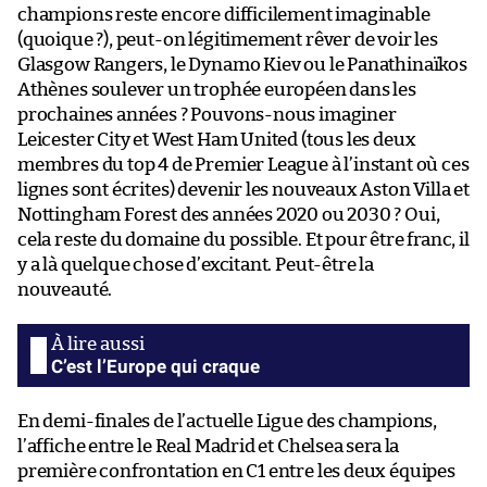
champions reste encore difficilement imaginable
(quoique ?), peut-on légitimement rêver de voir les
Glasgow Rangers, le Dynamo Kiev ou le Panathinaïkos
Athènes soulever un trophée européen dans les
prochaines années ? Pouvons-nous imaginer
Leicester City et West Ham United (tous les deux
membres du top 4 de Premier League à l’instant où ces
lignes sont écrites) devenir les nouveaux Aston Villa et
Nottingham Forest des années 2020 ou 2030 ? Oui,
cela reste du domaine du possible. Et pour être franc, il
y a là quelque chose d’excitant. Peut-être la
nouveauté.
C’est l’Europe qui craque
En demi-finales de l’actuelle Ligue des champions,
l’affiche entre le Real Madrid et Chelsea sera la
première confrontation en C1 entre les deux équipes