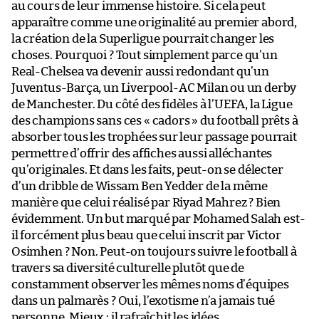
au cours de leur immense histoire. Si cela peut
apparaître comme une originalité au premier abord,
la création de la Superligue pourrait changer les
choses. Pourquoi ? Tout simplement parce qu’un
Real-Chelsea va devenir aussi redondant qu’un
Juventus-Barça, un Liverpool-AC Milan ou un derby
de Manchester. Du côté des fidèles à l’UEFA, la Ligue
des champions sans ces « cadors » du football prêts à
absorber tous les trophées sur leur passage pourrait
permettre d’offrir des affiches aussi alléchantes
qu’originales. Et dans les faits, peut-on se délecter
d’un dribble de Wissam Ben Yedder de la même
manière que celui réalisé par Riyad Mahrez ? Bien
évidemment. Un but marqué par Mohamed Salah est-
il forcément plus beau que celui inscrit par Victor
Osimhen ? Non. Peut-on toujours suivre le football à
travers sa diversité culturelle plutôt que de
constamment observer les mêmes noms d’équipes
dans un palmarès ? Oui, l’exotisme n’a jamais tué
personne. Mieux : il rafraîchit les idées.