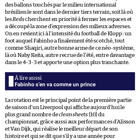
des ballons touchés par le milieu international
brésilien le sont dans le dernier tiers terrain, soit là où
les
Reds
cherchent en priorité à fermer les espaces et
a découpé la zone d’expression des milieux adverses.
On en revient ici à l’intensité du football de Klopp : un
foot auquel Fabinho a finalement été scotché, tout
comme Shaqiri, autre bonne arme de ce néo-système,
là où Naby Keita, autre recrue de l’été, entre davantage
dans le 4-3-3 et apporte une option plus tranchante.
Fabinho s’en va comme un prince
La rotation est le principal point de la première partie
de saison d’un Liverpool qui affiche aujourd’hui le
plus grand nombre de
clean sheets
(10) du
championnat, grâce aussi aux performances d’Alisson
et Van Dijk, qui réalise le meilleur départ de son
histoire et qui se dit que s’il y a une année pour