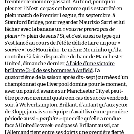
trembler le moindre passant. Au fond, pourquoi
pleurer ? N’est-ce pas cet homme qui s’est arrêté en
plein match de Premier League, fin septembre, à
Stamford Bridge, pour regarder Maurizio Sarri et lui
lâcher avec la banane un «
vous ne prenez pas de
plaisir ?
» plein de sens ? Si, et c’est aussi ce type qui
s’est lancé au cours de l’été le défi de faire un jour «
sourire
» José Mourinho. Le même Mourinho qu’il a
contribué à faire disparaître du banc de Manchester
United, dimanche dernier,
à l’aide d’une victoire
brillante (3-1) de ses hommes à Anfield
. La
quatorzième de la saison après dix-sept journées d’un
championnat que Liverpool domine pour le moment,
avec un point d’avance sur Manchester City et peut-
être provisoirement quatre en cas de succès vendredi
soir, à Wolverhampton. Brillant, d’autant qu’aux yeux
de Klopp, jamais son équipe n’avait livré une première
période aussi «
parfaite
» que celle qu’elle a rendue
face à United le week-end passé. Brillant aussi, car
l’Allemand tient entre ses doigts une première fierté