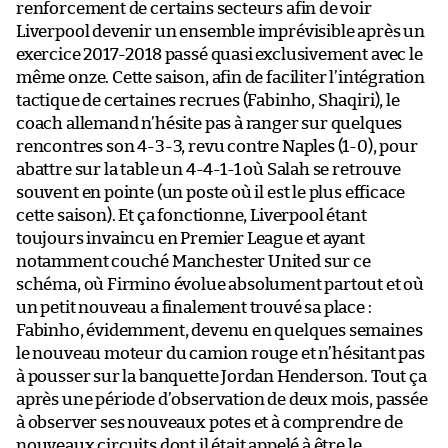
renforcement de certains secteurs afin de voir
Liverpool devenir un ensemble imprévisible après un
exercice 2017-2018 passé quasi exclusivement avec le
même onze. Cette saison, afin de faciliter l’intégration
tactique de certaines recrues (Fabinho, Shaqiri), le
coach allemand n’hésite pas à ranger sur quelques
rencontres son 4-3-3, revu contre Naples (1-0), pour
abattre sur la table un 4-4-1-1 où Salah se retrouve
souvent en pointe (un poste où il est le plus efficace
cette saison). Et ça fonctionne, Liverpool étant
toujours invaincu en Premier League et ayant
notamment couché Manchester United sur ce
schéma, où Firmino évolue absolument partout et où
un petit nouveau a finalement trouvé sa place :
Fabinho, évidemment, devenu en quelques semaines
le nouveau moteur du camion rouge et n’hésitant pas
à pousser sur la banquette Jordan Henderson. Tout ça
après une période d’observation de deux mois, passée
à observer ses nouveaux potes et à comprendre de
nouveaux circuits dont il était appelé à être le