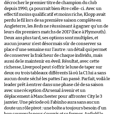
décrocher le premier titre de champion du club
depuis 1990, ça pourrait bien être celle-ci. Avec un
effectif moins qualificatif et moins riche, Klopp avait
perdu le fil lors de sa première saison complète en
Angleterre, les
Reds
ne réussissant à gagner qu’un de
leurs dix premiers matchs de 2017 (face à Plymouth).
Deux ans plus tard, ses options sont multiples, et
aucun joueur n’est désormais sûr de conserver sa
place d’une semaine sur l’autre : un détail qui permet
de conserver la fraîcheur de chaque individu, mais
aussi de le maintenir en éveil. Résultat, avec cette
richesse, Liverpool peut s’offrir le luxe de taper sur
deux ou trois tableaux différents là où la C1 lui a sans
aucun doute séché les pattes l’an passé. Parfait, voilà le
leader prêt à entrer dans une phase clé de sa saison
avec une réception d’Arsenal à venir et un
déplacement à Manchester pour affronter City le 3
janvier. Une période où Fabinho aura sans aucun
doute un rôle pivot : une boîte a toujours besoin d’un
bon couvercle pour s’ouvrir et se fermer, Anfield le