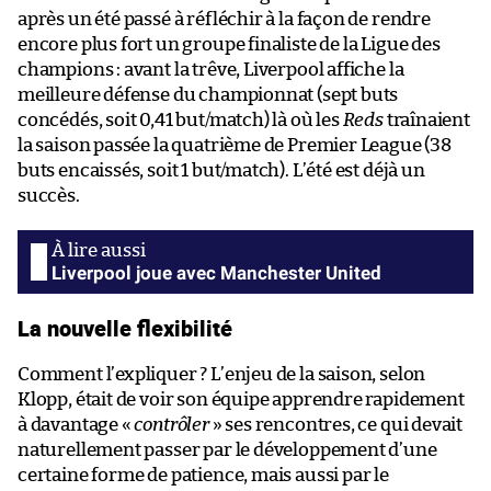
après un été passé à réfléchir à la façon de rendre
encore plus fort un groupe finaliste de la Ligue des
champions : avant la trêve, Liverpool affiche la
meilleure défense du championnat (sept buts
concédés, soit 0,41 but/match) là où les
Reds
traînaient
la saison passée la quatrième de Premier League (38
buts encaissés, soit 1 but/match). L’été est déjà un
succès.
Liverpool joue avec Manchester United
La nouvelle flexibilité
Comment l’expliquer ? L’enjeu de la saison, selon
Klopp, était de voir son équipe apprendre rapidement
à davantage «
contrôler
» ses rencontres, ce qui devait
naturellement passer par le développement d’une
certaine forme de patience, mais aussi par le