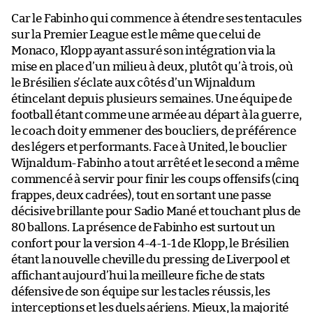
Car le Fabinho qui commence à étendre ses tentacules
sur la Premier League est le même que celui de
Monaco, Klopp ayant assuré son intégration via la
mise en place d’un milieu à deux, plutôt qu’à trois, où
le Brésilien s’éclate aux côtés d’un Wijnaldum
étincelant depuis plusieurs semaines. Une équipe de
football étant comme une armée au départ à la guerre,
le coach doit y emmener des boucliers, de préférence
des légers et performants. Face à United, le bouclier
Wijnaldum-Fabinho a tout arrêté et le second a même
commencé à servir pour finir les coups offensifs (cinq
frappes, deux cadrées), tout en sortant une passe
décisive brillante pour Sadio Mané et touchant plus de
80 ballons. La présence de Fabinho est surtout un
confort pour la version 4-4-1-1 de Klopp, le Brésilien
étant la nouvelle cheville du pressing de Liverpool et
affichant aujourd’hui la meilleure fiche de stats
défensive de son équipe sur les tacles réussis, les
interceptions et les duels aériens. Mieux, la majorité