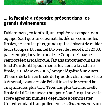
… la faculté à répondre présent dans les
grands événements
Évidemment, en football, un trophée se remporte en
équipe. Sauf que lors des matchs décisifs comme les
finales, ce sont les plus grands qui se doivent de guider
leurs troupes. Et Samuel Eto’o est de ceux-là. En 2003,
par exemple, lors de la finale de Coupe d’Espagne
remportée par Majorque, l’attaquant camerounais se
fend d’un doublé pour mener les siens à la victoire
finale, 3-0. Idem en 2006, lorsqu’il égalise à un quart
d’heure de la fin en finale de Ligue des champions face
à Arsenal, avant de voir Belleti inscrire le second but
cinq minutes plus tard. Trois ans plus tard, nouvelle
finale de LdC et nouveau but pour Saméto qui ouvre le
score après dix minutes de jeu face à Manchester
United, guidant tranquillement les
Blaugrana
vers un