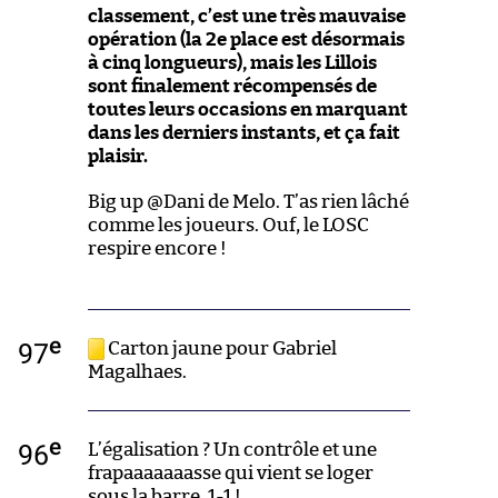
classement, c’est une très mauvaise
opération (la 2e place est désormais
à cinq longueurs), mais les Lillois
sont finalement récompensés de
toutes leurs occasions en marquant
dans les derniers instants, et ça fait
plaisir.
Big up @Dani de Melo. T’as rien lâché
comme les joueurs. Ouf, le LOSC
respire encore !
e
97
Carton jaune pour Gabriel
Magalhaes.
e
96
L’égalisation ? Un contrôle et une
frapaaaaaaasse qui vient se loger
sous la barre. 1-1 !