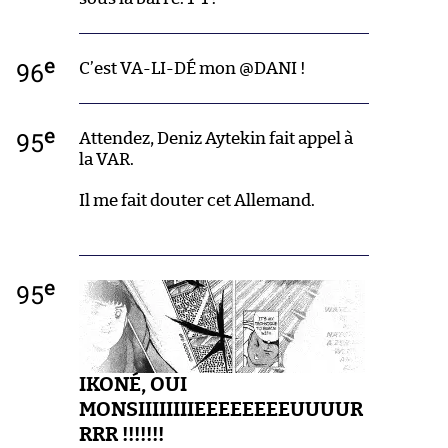
e
96
C’est VA-LI-DÉ mon @DANI !
e
95
Attendez, Deniz Aytekin fait appel à
la VAR.
Il me fait douter cet Allemand.
e
95
IKONÉ, OUI
MONSIIIIIIIIEEEEEEEEUUUUR
RRR !!!!!!!