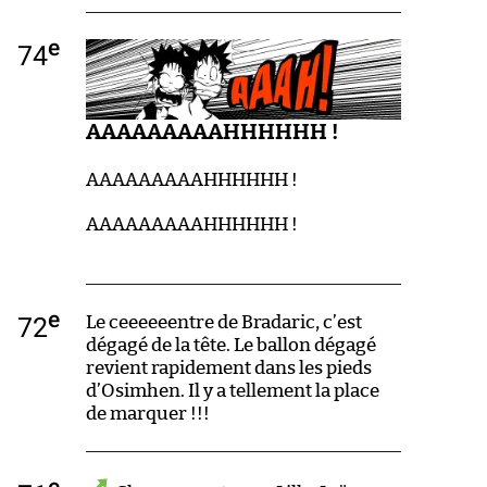
e
74
AAAAAAAAAHHHHHH !
AAAAAAAAAHHHHHH !
AAAAAAAAAHHHHHH !
e
72
Le ceeeeeentre de Bradaric, c’est
dégagé de la tête. Le ballon dégagé
revient rapidement dans les pieds
d’Osimhen. Il y a tellement la place
de marquer !!!
e