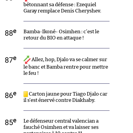
bétonnant sa défense : Ezequiel
Garay remplace Denis Cheryshev.
e
88
Bamba-Ikoné- Osimhen : c’est le
retour du BIO en attaque !
e
87
Allez, hop, Djalo va se calmer sur
le banc et Bamba rentre pour mettre
le feu !
e
86
Carton jaune pour Tiago Djalo car
il s’est énervé contre Diakhaby.
e
85
Le défenseur central valencian a
fauché Osimhen et va laisser ses