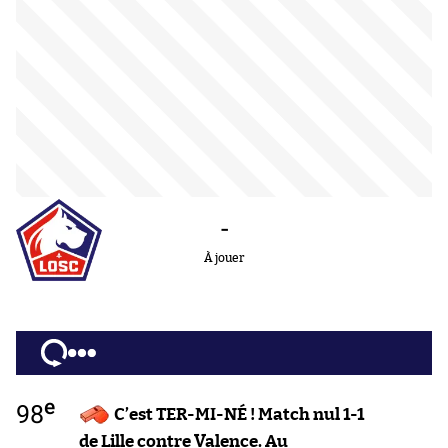
-
À jouer
e
98
C’est TER-MI-NÉ ! Match nul 1-1
de Lille contre Valence. Au