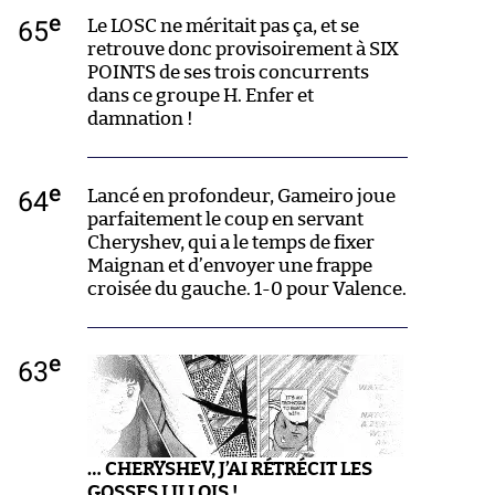
e
65
Le LOSC ne méritait pas ça, et se
retrouve donc provisoirement à SIX
POINTS de ses trois concurrents
dans ce groupe H. Enfer et
damnation !
e
64
Lancé en profondeur, Gameiro joue
parfaitement le coup en servant
Cheryshev, qui a le temps de fixer
Maignan et d’envoyer une frappe
croisée du gauche. 1-0 pour Valence.
e
63
… CHERYSHEV, J’AI RÉTRÉCIT LES
GOSSES LILLOIS !