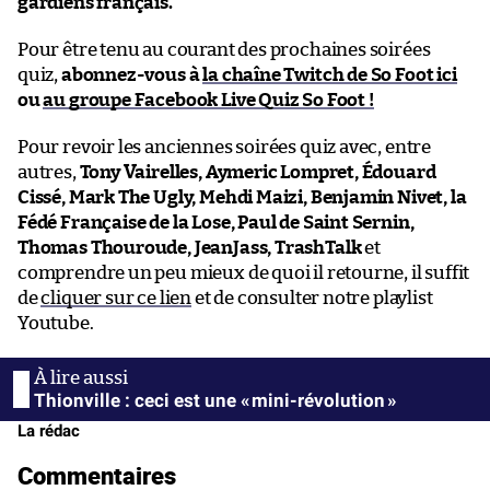
gardiens français.
Pour être tenu au courant des prochaines soirées
quiz,
abonnez-vous à
la chaîne Twitch de So Foot ici
ou
au groupe Facebook Live Quiz So Foot !
Pour revoir les anciennes soirées quiz avec, entre
autres,
Tony Vairelles, Aymeric Lompret, Édouard
Cissé, Mark The Ugly, Mehdi Maizi, Benjamin Nivet, la
Fédé Française de la Lose, Paul de Saint Sernin,
Thomas Thouroude, JeanJass, TrashTalk
et
comprendre un peu mieux de quoi il retourne, il suffit
de
cliquer sur ce lien
et de consulter notre playlist
Youtube.
Thionville : ceci est une « mini-révolution »
La rédac
Commentaires