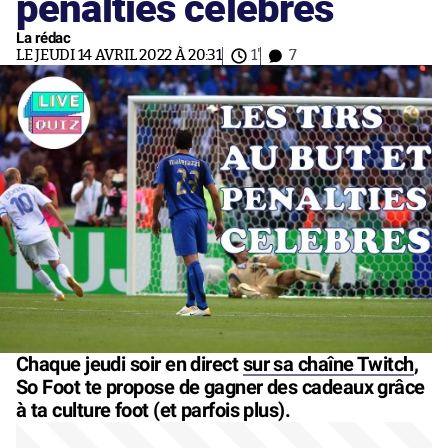
penalties célèbres
La rédac
LE JEUDI 14 AVRIL 2022 À 20:31
1'
7
Chaque jeudi soir en direct
sur sa chaîne Twitch
,
So Foot te propose de gagner des cadeaux grâce
à ta culture foot (et parfois plus).