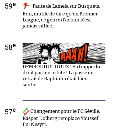
e
59
Faute de Lamela sur Busquets.
Bon, inutile de dire qu’en Premier
League, ce genre d’action n’est
jamais sifflée…
e
58
DEMBOUUUUUUUZ ! Sa frappe du
droit part en orbite ! La passe en
retrait de Raphinha était bien
sentie…
e
57
Changement pour le FC Séville.
Kasper Dolberg remplace Youssef
En-Nesyri.