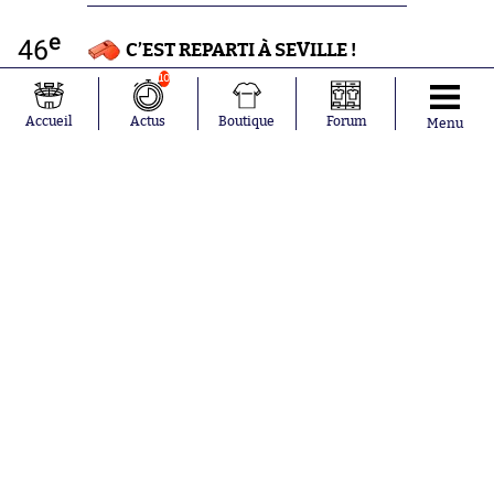
e
46
C’EST REPARTI À SEVILLE !
10
Accueil
Actus
Boutique
Forum
e
Menu
46
Changement pour le FC Séville.
José Ángel Carmona remplace
Nemanja Gudelj.
e
46
Changement pour le FC Séville.
Thomas Delaney remplace Joan
Jordán.
e
45
C’EST LA PAUSE ! 2-0 pour le
Barça, mais les Catalans étaient
vraiment tout proches du 3-0 avec
cette énorme occasion pour