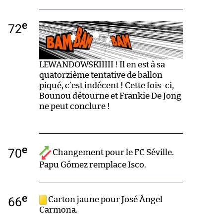
e
72
LEWANDOWSKIIIII ! Il en est à sa
quatorzième tentative de ballon
piqué, c’est indécent ! Cette fois-ci,
Bounou détourne et Frankie De Jong
ne peut conclure !
e
70
Changement pour le FC Séville.
Papu Gómez remplace Isco.
e
66
Carton jaune pour José Ángel
Carmona.