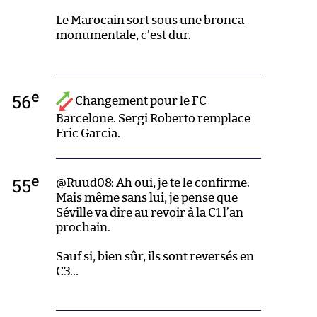
Le Marocain sort sous une bronca
monumentale, c’est dur.
e
56
Changement pour le FC
Barcelone. Sergi Roberto remplace
Eric Garcia.
e
55
@Ruud08: Ah oui, je te le confirme.
Mais même sans lui, je pense que
Séville va dire au revoir à la C1 l’an
prochain.
Sauf si, bien sûr, ils sont reversés en
C3…