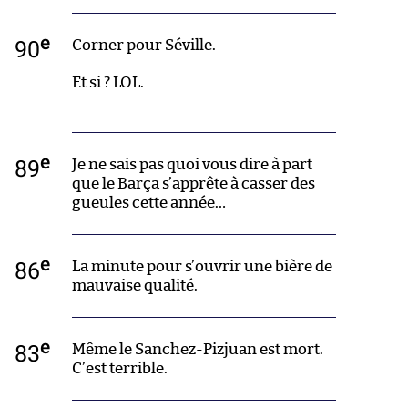
e
90
Corner pour Séville.
Et si ? LOL.
e
89
Je ne sais pas quoi vous dire à part
que le Barça s’apprête à casser des
gueules cette année…
e
86
La minute pour s’ouvrir une bière de
mauvaise qualité.
e
83
Même le Sanchez-Pizjuan est mort.
C’est terrible.