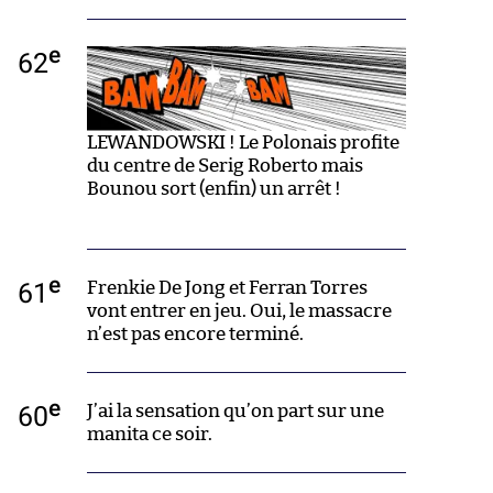
e
62
LEWANDOWSKI ! Le Polonais profite
du centre de Serig Roberto mais
Bounou sort (enfin) un arrêt !
e
61
Frenkie De Jong et Ferran Torres
vont entrer en jeu. Oui, le massacre
n’est pas encore terminé.
e
60
J’ai la sensation qu’on part sur une
manita ce soir.