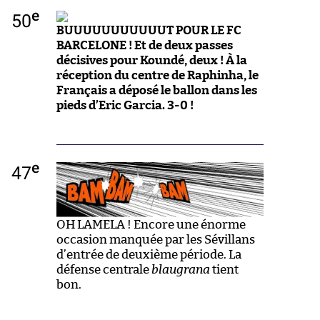
e
50
BUUUUUUUUUUUT POUR LE FC
BARCELONE ! Et de deux passes
décisives pour Koundé, deux ! À la
réception du centre de Raphinha, le
Français a déposé le ballon dans les
pieds d’Eric Garcia. 3-0 !
e
47
OH LAMELA ! Encore une énorme
occasion manquée par les Sévillans
d’entrée de deuxième période. La
défense centrale
blaugrana
tient
bon.