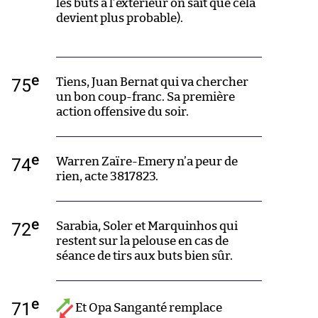
les buts à l’extérieur on sait que cela
devient plus probable).
e
75
Tiens, Juan Bernat qui va chercher
un bon coup-franc. Sa première
action offensive du soir.
e
74
Warren Zaïre-Emery n’a peur de
rien, acte 3817823.
e
72
Sarabia, Soler et Marquinhos qui
restent sur la pelouse en cas de
séance de tirs aux buts bien sûr.
e
71
Et Opa Sanganté remplace