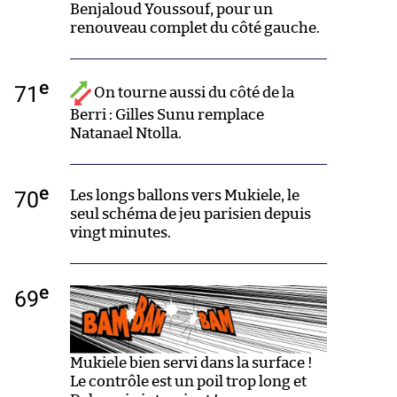
Benjaloud Youssouf, pour un
renouveau complet du côté gauche.
e
71
On tourne aussi du côté de la
Berri : Gilles Sunu remplace
Natanael Ntolla.
e
70
Les longs ballons vers Mukiele, le
seul schéma de jeu parisien depuis
vingt minutes.
e
69
Mukiele bien servi dans la surface !
Le contrôle est un poil trop long et