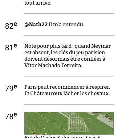
tout arrive.
e
82
@Nath22
Il m’a entendu.
e
81
Note pour plus tard : quand Neymar
est absent, les clés du jeu parisien
doivent désormais être confiées à
Vítor Machado Ferreira.
e
79
Paris peut recommencer à respirer.
Et Châteauroux lâcher les chevaux.
e
78
But de Carlos Soler pour Paris S-