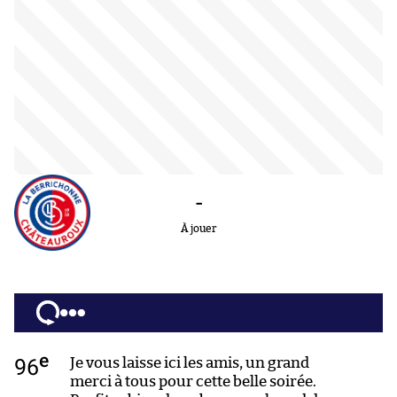
-
À jouer
e
96
Je vous laisse ici les amis, un grand
merci à tous pour cette belle soirée.