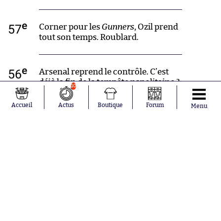
e
57
Corner pour les
Gunners
, Ozil prend
tout son temps. Roublard.
e
56
Arsenal reprend le contrôle. C’est
déjà la fin de la tempête napolitaine ?
10
Accueil
Actus
Boutique
Forum
Menu
e
53
@ Speedstar : Wow ! Pas de spoil
j’avais dit. J’aimerais pas te croiser
lundi avant d’avoir vu G
ame of
Thrones
.
e
52
Petite claquette de Cech sur une tête
de Koulibaly sur corner. Ca se
rapproche !