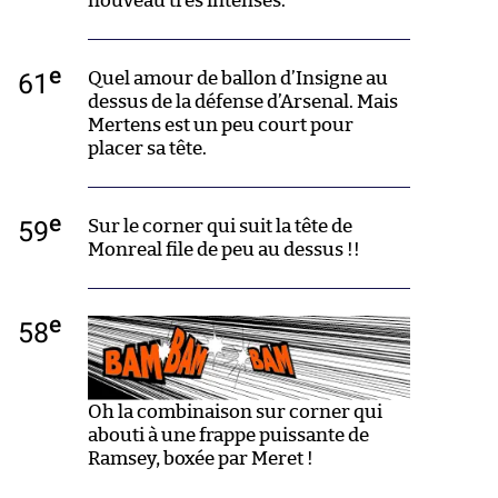
nouveau très intenses.
e
61
Quel amour de ballon d’Insigne au
dessus de la défense d’Arsenal. Mais
Mertens est un peu court pour
placer sa tête.
e
59
Sur le corner qui suit la tête de
Monreal file de peu au dessus !!
e
58
Oh la combinaison sur corner qui
abouti à une frappe puissante de
Ramsey, boxée par Meret !