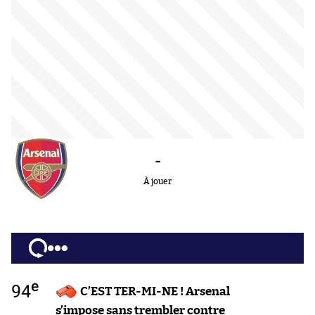
-
À jouer
e
94
C’EST TER-MI-NE ! Arsenal
s’impose sans trembler contre