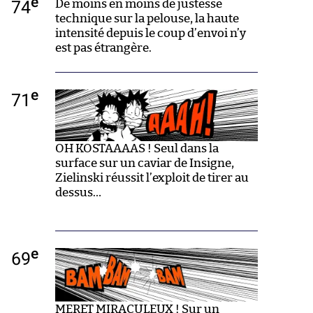
e
74
De moins en moins de justesse
technique sur la pelouse, la haute
intensité depuis le coup d’envoi n’y
est pas étrangère.
e
71
OH KOSTAAAAS ! Seul dans la
surface sur un caviar de Insigne,
Zielinski réussit l’exploit de tirer au
dessus…
e
69
MERET MIRACULEUX ! Sur un