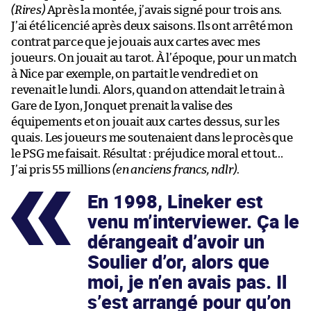
(Rires)
Après la montée, j’avais signé pour trois ans.
J’ai été licencié après deux saisons. Ils ont arrêté mon
contrat parce que je jouais aux cartes avec mes
joueurs. On jouait au tarot. À l’époque, pour un match
à Nice par exemple, on partait le vendredi et on
revenait le lundi. Alors, quand on attendait le train à
Gare de Lyon, Jonquet prenait la valise des
équipements et on jouait aux cartes dessus, sur les
quais. Les joueurs me soutenaient dans le procès que
le PSG me faisait. Résultat : préjudice moral et tout…
J’ai pris 55 millions
(en anciens francs, ndlr)
.
En 1998, Lineker est
venu m’interviewer. Ça le
dérangeait d’avoir un
Soulier d’or, alors que
moi, je n’en avais pas. Il
s’est arrangé pour qu’on