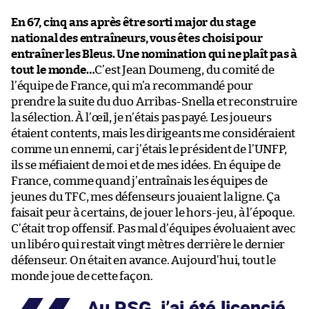
En 67, cinq ans après être sorti major du stage
national des entraîneurs, vous êtes choisi pour
entraîner les Bleus. Une nomination qui ne plaît pas à
tout le monde…
C’est Jean Doumeng, du comité de
l’équipe de France, qui m’a recommandé pour
prendre la suite du duo Arribas-Snella et reconstruire
la sélection. À l’œil, je n’étais pas payé. Les joueurs
étaient contents, mais les dirigeants me considéraient
comme un ennemi, car j’étais le président de l’UNFP,
ils se méfiaient de moi et de mes idées. En équipe de
France, comme quand j’entraînais les équipes de
jeunes du TFC, mes défenseurs jouaient la ligne. Ça
faisait peur à certains, de jouer le hors-jeu, à l’époque.
C’était trop offensif. Pas mal d’équipes évoluaient avec
un libéro qui restait vingt mètres derrière le dernier
défenseur. On était en avance. Aujourd’hui, tout le
monde joue de cette façon.
Au PSG, j’ai été licencié