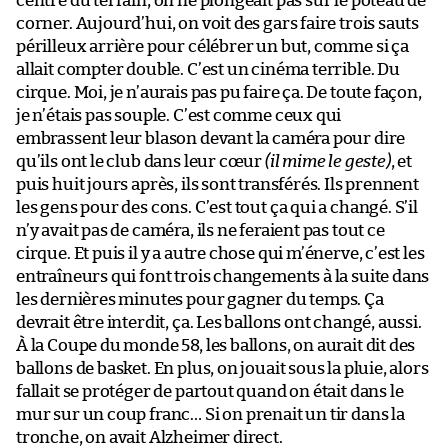
centre du terrain, on ne plongeait pas sur le poteau de
corner. Aujourd’hui, on voit des gars faire trois sauts
périlleux arrière pour célébrer un but, comme si ça
allait compter double. C’est un cinéma terrible. Du
cirque. Moi, je n’aurais pas pu faire ça. De toute façon,
je n’étais pas souple. C’est comme ceux qui
embrassent leur blason devant la caméra pour dire
qu’ils ont le club dans leur cœur
(il mime le geste)
, et
puis huit jours après, ils sont transférés. Ils prennent
les gens pour des cons. C’est tout ça qui a changé. S’il
n’y avait pas de caméra, ils ne feraient pas tout ce
cirque. Et puis il y a autre chose qui m’énerve, c’est les
entraîneurs qui font trois changements à la suite dans
les dernières minutes pour gagner du temps. Ça
devrait être interdit, ça. Les ballons ont changé, aussi.
À la Coupe du monde 58, les ballons, on aurait dit des
ballons de basket. En plus, on jouait sous la pluie, alors
fallait se protéger de partout quand on était dans le
mur sur un coup franc… Si on prenait un tir dans la
tronche, on avait Alzheimer direct.