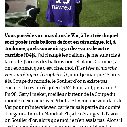
Vous possédez un mas dans le Var, à l’entrée duquel
sont posés trois ballons de foot en céramique. Ici, à
Toulouse, quels souvenirs gardez-vous de votre
carrière ?
Déjà, j’ai changé les ballons, je me suis mis à
la mode. J’ai mis des ballons noir et blanc. Comme ça,
on reconnaît que c’est chez moi.
(Il se lève et marche
vers son étagère à trophées.)
Quand je marque 13 buts
à la Coupe du monde, le Soulier d’or n’existe pas
encore. Il n’est créé qu’en 1962. Pourtant, j’en ai un !
En 98, Gary Lineker, meilleur buteur de la Coupe du
monde mexicaine avec 6 buts, est venu me voir dans le
Var pour m’interviewer, car je faisais partie du comité
d’organisation du Mondial. Et ça le dérangeait d’avoir
un Soulier d’or, alors que moi, je n’en avais pas. Alors il
s’est arrangé pour qu’on m’en fasse un, et il me l’a