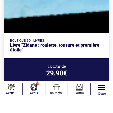
BOUTIQUE SO - LIVRES
Livre "Zidane : roulette, tonsure et première
étoile"
à partir de
29.90€
10
Accueil
Actus
Boutique
Forum
Menu
Aujourd'hui à 18:14