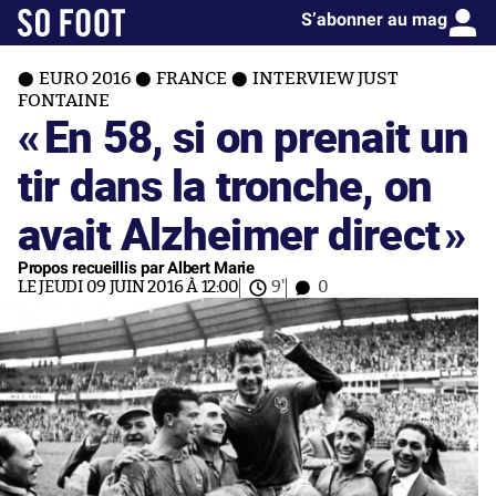
S’abonner au mag
EURO 2016
FRANCE
INTERVIEW JUST
FONTAINE
«
En 58, si on prenait un
tir dans la tronche, on
avait Alzheimer direct
»
Propos recueillis par Albert Marie
LE JEUDI 09 JUIN 2016 À 12:00
9'
0