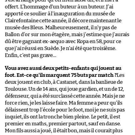
offert. L’hommage d’un buteur à un buteur. J’ai
apporté ce soulier à l’inauguration du musée de
Clairefontaine cette année, il décore maintenant le
musée des Bleus. Malheureusement, il n’y pas de
Ballon d’or sur mon étagère, mais j’estime que j’aurais
dû être gagnant ex-aequo avec Kopa en 58, pour ce
que j’ai réussi en Suède. Je n’ai été que troisième.
Enfin, c’est pas grave…
Vous avez aussi deux petits-enfants qui jouent au
foot. Est-ce qu’ils marquent 75 buts par match ?
Les
deux jouent en club, à Castanet, dans la banlieue de
Toulouse. Un de 14 ans, qui joue gardien, et un de 12,
défenseur, qui a été surclassé cette année. Mais je ne
force rien, je les laisse faire. Ma femme a peur qu’ils
délaissent trop l’école pour le foot, moi je ne suis pas
inquiet, ils ont la tronche bien pleine. Le petit, il est
premier en maths, premier partout, sauf en danse.
Mon fils aussi a joué, il était bon, mais il courait plus