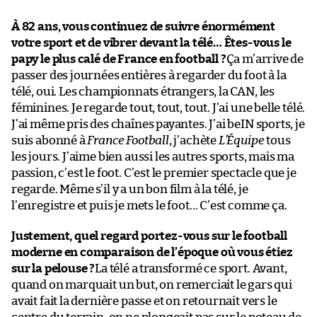
À 82 ans, vous continuez de suivre énormément
votre sport et de vibrer devant la télé… Êtes-vous le
papy le plus calé de France en football ?
Ça m’arrive de
passer des journées entières à regarder du foot à la
télé, oui. Les championnats étrangers, la CAN, les
féminines. Je regarde tout, tout, tout. J’ai une belle télé.
J’ai même pris des chaînes payantes. J’ai beIN sports, je
suis abonné à
France Football
, j’achète
L’Équipe
tous
les jours. J’aime bien aussi les autres sports, mais ma
passion, c’est le foot. C’est le premier spectacle que je
regarde. Même s’il y a un bon film à la télé, je
l’enregistre et puis je mets le foot… C’est comme ça.
Justement, quel regard portez-vous sur le football
moderne en comparaison de l’époque où vous étiez
sur la pelouse ?
La télé a transformé ce sport. Avant,
quand on marquait un but, on remerciait le gars qui
avait fait la dernière passe et on retournait vers le