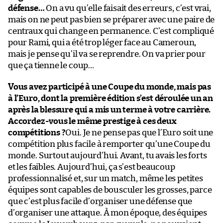
défense…
On a vu qu’elle faisait des erreurs, c’est vrai,
mais on ne peut pas bien se préparer avec une paire de
centraux qui change en permanence. C’est compliqué
pour Rami, qui a été trop léger face au Cameroun,
mais je pense qu’il va se reprendre. On va prier pour
que ça tienne le coup…
Vous avez participé à une Coupe du monde, mais pas
à l’Euro, dont la première édition s’est déroulée un an
après la blessure qui a mis un terme à votre carrière.
Accordez-vous le même prestige à ces deux
compétitions ?
Oui. Je ne pense pas que l’Euro soit une
compétition plus facile à remporter qu’une Coupe du
monde. Surtout aujourd’hui. Avant, tu avais les forts
et les faibles. Aujourd’hui, ça s’est beaucoup
professionnalisé et, sur un match, même les petites
équipes sont capables de bousculer les grosses, parce
que c’est plus facile d’organiser une défense que
d’organiser une attaque. À mon époque, des équipes