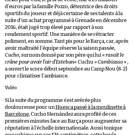
d’euros par la famille Pozzo, détentrice des droits
sportifs du joueur et déjà certaine de ses talents à la
suite d’un achat programmé à Grenade en décembre
2016, était jugé trop élevé par rapport à son
rendement sportif. Une manière de se rétracter
poliment, en somme. Tant pis pour le Barça, car, après
avoir maltraité l’équipe réserve la saison passée,
Cucho
, surnom donné par son père qui lui «
rasait le
crâne pour avoir l’air d’Esteban
« Cuchu »
Cambiasso
» ,
a ouvert le score début septembre au Camp Nou (8-2)
pour climatiser l’ambiance.
Vidéo
Si la suite du programme s’est avérée plus
douloureuse pour un
Huesca passé à la moulinette à
Barcelone
, Cucho Hernández aura profité de ces
premières minutes face au Barça pour augmenter sa
réputation à l’échelle internationale. Aussi tonique
que cubique sur ses 176 centimètres, cette boule