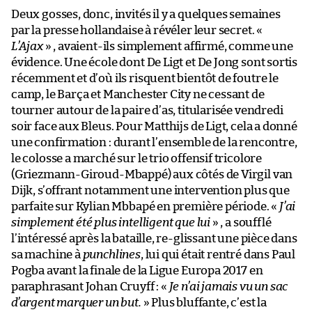
Deux gosses, donc, invités il y a quelques semaines
par la presse hollandaise à révéler leur secret. «
L’Ajax
» , avaient-ils simplement affirmé, comme une
évidence. Une école dont De Ligt et De Jong sont sortis
récemment et d’où ils risquent bientôt de foutre le
camp, le Barça et Manchester City ne cessant de
tourner autour de la paire d’as, titularisée vendredi
soir face aux Bleus. Pour Matthijs de Ligt, cela a donné
une confirmation : durant l’ensemble de la rencontre,
le colosse a marché sur le trio offensif tricolore
(Griezmann-Giroud-Mbappé) aux côtés de Virgil van
Dijk, s’offrant notamment une intervention plus que
parfaite sur Kylian Mbbapé en première période. «
J’ai
simplement été plus intelligent que lui
» , a soufflé
l’intéressé après la bataille, re-glissant une pièce dans
sa machine à
punchlines
, lui qui était rentré dans Paul
Pogba avant la finale de la Ligue Europa 2017 en
paraphrasant Johan Cruyff : «
Je n’ai jamais vu un sac
d’argent marquer un but.
» Plus bluffante, c’est la