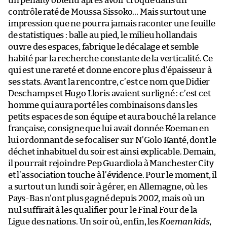
un penalty obtenu après avoir croqué dans un
contrôle raté de Moussa Sissoko… Mais surtout une
impression que ne pourra jamais raconter une feuille
de statistiques : balle au pied, le milieu hollandais
ouvre des espaces, fabrique le décalage et semble
habité par la recherche constante de la verticalité. Ce
qui est une rareté et donne encore plus d’épaisseur à
ses stats. Avant la rencontre, c’est ce nom que Didier
Deschamps et Hugo Lloris avaient surligné : c’est cet
homme qui aura porté les combinaisons dans les
petits espaces de son équipe et aura bouché la relance
française, consigne que lui avait donnée Koeman en
lui ordonnant de se focaliser sur N’Golo Kanté, dont le
déchet inhabituel du soir est ainsi explicable. Demain,
il pourrait rejoindre Pep Guardiola à Manchester City
et l’association touche à l’évidence. Pour le moment, il
a surtout un lundi soir à gérer, en Allemagne, où les
Pays-Bas n’ont plus gagné depuis 2002, mais où un
nul suffirait à les qualifier pour le Final Four de la
Ligue des nations. Un soir où, enfin, les
Koeman kids
,