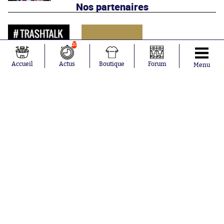
Nos partenaires
10
Accueil
Actus
Boutique
Forum
Menu
Abonnements
Contacts
La boutique SO PRESS
Mentions légales
Conditions générales d'utilisation
Publicité
Consentement RGPD
Recrutement
Joueurs en
Équipes en
tendance
tendance