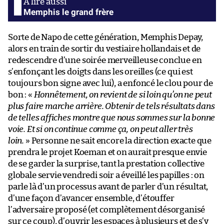
Memphis le grand frère
Sorte de Napo de cette génération, Memphis Depay,
alors en train de sortir du vestiaire hollandais et de
redescendre d’une soirée merveilleuse conclue en
s’enfonçant les doigts dans les oreilles (ce qui est
toujours bon signe avec lui), a enfoncé le clou pour de
bon : «
Honnêtement, on revient de si loin qu’on ne peut
plus faire marche arrière. Obtenir de tels résultats dans
de telles affiches montre que nous sommes sur la bonne
voie. Et si on continue comme ça, on peut aller très
loin.
» Personne ne sait encore la direction exacte que
prendra le projet Koeman et on aurait presque envie
de se garder la surprise, tant la prestation collective
globale servie vendredi soir a éveillé les papilles : on
parle là d’un processus avant de parler d’un résultat,
d’une façon d’avancer ensemble, d’étouffer
l’adversaire proposé (et complètement désorganisé
sur ce coup), d’ouvrir les espaces à plusieurs et de s’y