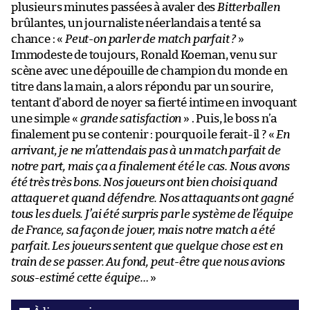
plusieurs minutes passées à avaler des
Bitterballen
brûlantes, un journaliste néerlandais a tenté sa
chance : «
Peut-on parler de match parfait ?
»
Immodeste de toujours, Ronald Koeman, venu sur
scène avec une dépouille de champion du monde en
titre dans la main, a alors répondu par un sourire,
tentant d’abord de noyer sa fierté intime en invoquant
une simple «
grande satisfaction
» . Puis, le boss n’a
finalement pu se contenir : pourquoi le ferait-il ? «
En
arrivant, je ne m’attendais pas à un match parfait de
notre part, mais ça a finalement été le cas. Nous avons
été très très bons. Nos joueurs ont bien choisi quand
attaquer et quand défendre. Nos attaquants ont gagné
tous les duels. J’ai été surpris par le système de l’équipe
de France, sa façon de jouer, mais notre match a été
parfait. Les joueurs sentent que quelque chose est en
train de se passer. Au fond, peut-être que nous avions
sous-estimé cette équipe…
»