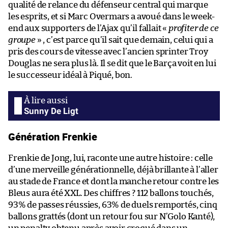
qualité de relance du défenseur central qui marque
les esprits, et si Marc Overmars a avoué dans le week-
end aux supporters de l’Ajax qu’il fallait «
profiter de ce
groupe
» , c’est parce qu’il sait que demain, celui qui a
pris des cours de vitesse avec l’ancien sprinter Troy
Douglas ne sera plus là. Il se dit que le Barça voit en lui
le successeur idéal à Piqué, bon.
Sunny De Ligt
Génération Frenkie
Frenkie de Jong, lui, raconte une autre histoire : celle
d’une merveille générationnelle, déjà brillante à l’aller
au stade de France et dont la manche retour contre les
Bleus aura été XXL. Des chiffres ? 112 ballons touchés,
93% de passes réussies, 63% de duels remportés, cinq
ballons grattés (dont un retour fou sur N’Golo Kanté),